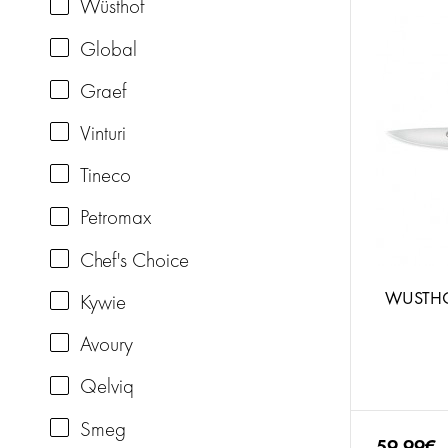
Wüsthof
Global
Graef
Vinturi
Tineco
Petromax
Chef's Choice
WUSTHOF
Kywie
Avoury
Qelviq
Smeg
59.99€