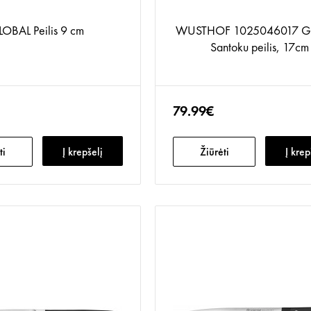
OBAL Peilis 9 cm
WUSTHOF 1025046017 G
Santoku peilis, 17cm
79.99€
ti
Į krepšelį
Žiūrėti
Į krep