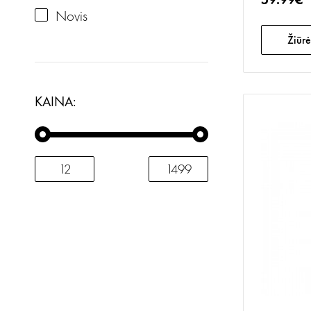
Novis
Žiūrė
KAINA: