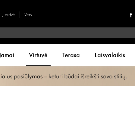
nių erdvė
Verslui
amai
Virtuvė
Terasa
Laisvalaikis