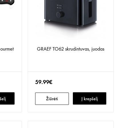
ourmet
GRAEF TO62 skrudintuvas, juodas
59.99€
šelį
Žiūrėti
Į krepšelį