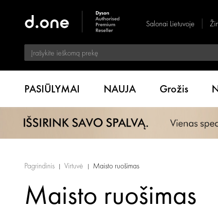
Salonai Lietuvoje
Ži
PASIŪLYMAI
NAUJA
Grožis
N
Pagrindinis
Virtuvė
Maisto ruošimas
Maisto ruošimas