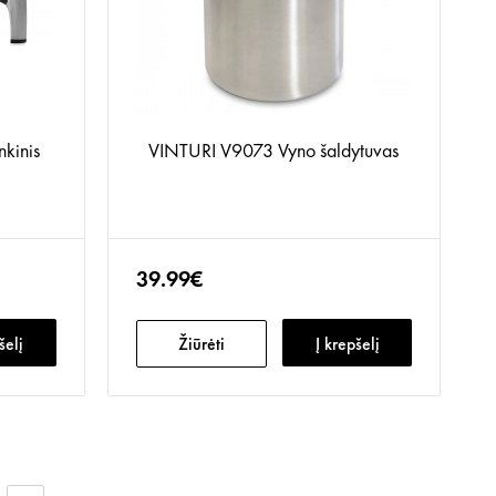
kinis
VINTURI V9073 Vyno šaldytuvas
39.99€
šelį
Žiūrėti
Į krepšelį