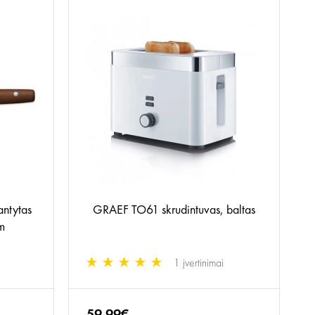
ntytas
GRAEF TO61 skrudintuvas, baltas
cm
1 įvertinimai
59.99€