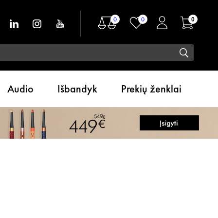
0
0
0
Audio
Išbandyk
Prekių ženklai