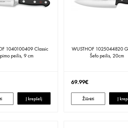
 1040100409 Classic
WUSTHOF 1025044820 G
upimo peilis, 9 cm
Šefo peilis, 20cm
69.99€
ti
Į krepšelį
Žiūrėti
Į krep