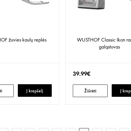
F žuvies kaulų replės
WUSTHOF Classic Ikon ran
galąstuvas
39.99€
ti
Į krepšelį
Žiūrėti
Į krep