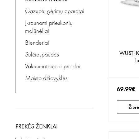
Gazuotų gėrimų aparatai
Įkraunami prieskonių
malūnėliai
Blenderiai
WUSTHOF
Sulčiaspaudės
l
Vakuumatoriai ir priedai
Maisto džiovyklės
69.99€
Žiūrė
PREKĖS ŽENKLAI