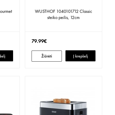
ourmet
WUSTHOF 1040101712 Classic
steiko peilis, 12cm
79.99€
šelį
Žiūrėti
Į krepšelį