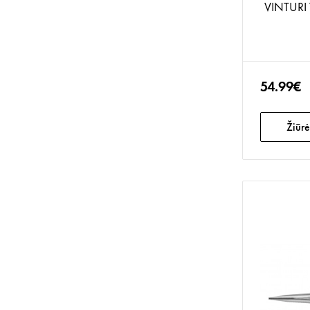
VINTURI 
54.99€
Žiūrė