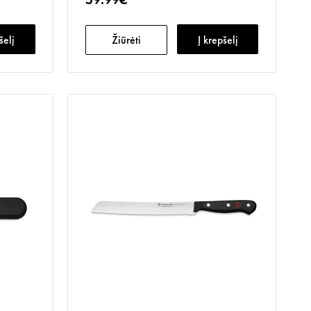
šelį
Žiūrėti
Į krepšelį