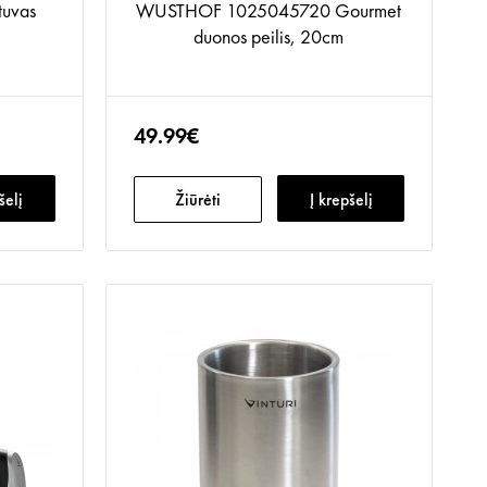
tuvas
WUSTHOF 1025045720 Gourmet
duonos peilis, 20cm
49.99€
šelį
Žiūrėti
Į krepšelį