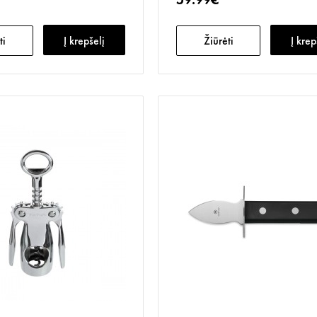
ti
Į krepšelį
Žiūrėti
Į krep