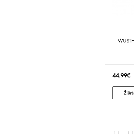
WUSTHO
44.99€
Žiūrė