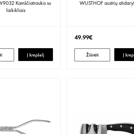
V9032 Kamščiatraukis su
WUSTHOF austrių atidary
laikikliais
49.99€
ti
Į krepšelį
Žiūrėti
Į krep