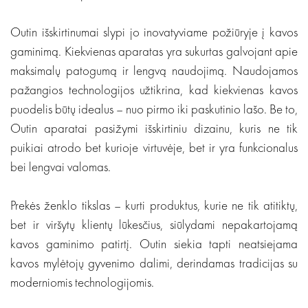
Outin išskirtinumai slypi jo inovatyviame požiūryje į kavos
gaminimą. Kiekvienas aparatas yra sukurtas galvojant apie
maksimalų patogumą ir lengvą naudojimą. Naudojamos
pažangios technologijos užtikrina, kad kiekvienas kavos
puodelis būtų idealus – nuo pirmo iki paskutinio lašo. Be to,
Outin aparatai pasižymi išskirtiniu dizainu, kuris ne tik
puikiai atrodo bet kurioje virtuvėje, bet ir yra funkcionalus
bei lengvai valomas.
Prekės ženklo tikslas – kurti produktus, kurie ne tik atitiktų,
bet ir viršytų klientų lūkesčius, siūlydami nepakartojamą
kavos gaminimo patirtį. Outin siekia tapti neatsiejama
kavos mylėtojų gyvenimo dalimi, derindamas tradicijas su
moderniomis technologijomis.