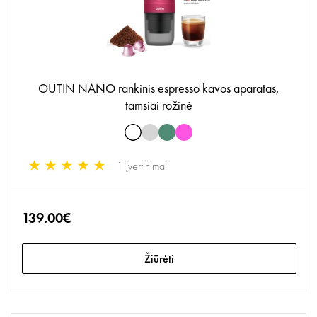
OUTIN NANO rankinis espresso kavos aparatas,
tamsiai rožinė
1 įvertinimai
139.00€
Žiūrėti