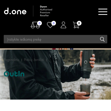
0
0
0
Pagrindinis
Prekių ženklai
Outin