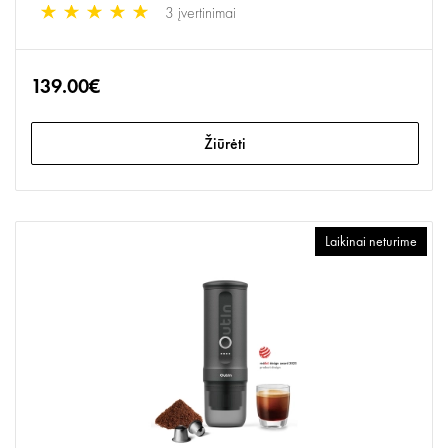
3 įvertinimai
139.00€
Žiūrėti
Laikinai neturime