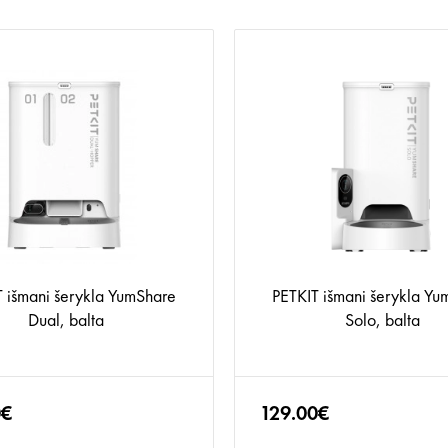
 išmani šerykla YumShare
PETKIT išmani šerykla Yu
Dual, balta
Solo, balta
0€
129.00€