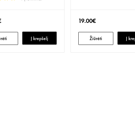
€
19.00€
rėti
Į krepšelį
Žiūrėti
Į kre