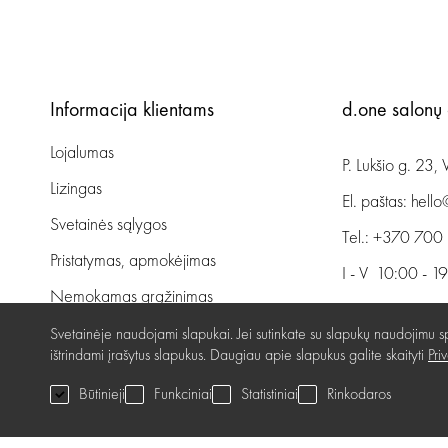
Informacija klientams
d.one salonų
Lojalumas
P. Lukšio g. 23, V
Lizingas
El. paštas:
hello
Svetainės sąlygos
Tel.:
+370 700
Pristatymas, apmokėjimas
I - V 10:00 - 1
Nemokamas grąžinimas
VI 10:00 - 1
Prekių kokybės garantija
Svetainėje naudojami slapukai. Jei sutinkate su slapukų naudojimu sp
ištrindami įrašytus slapukus. Daugiau apie slapukus galite skaityti
Pri
Kaip nuvykt
Dovanų kupono naudojimo taisyklės
Būtinieji
Funkciniai
Statistiniai
Rinkodaros
Servisas
UAB „4Boutiques
Privatumo politika