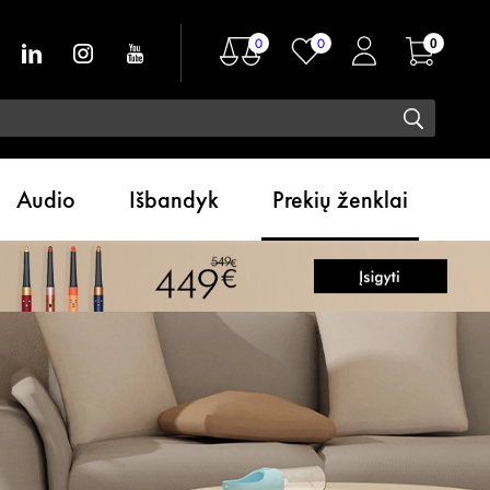
0
0
0
Audio
Išbandyk
Prekių ženklai