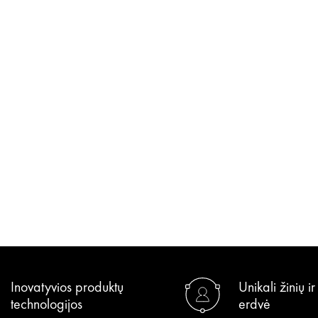
Inovatyvios produktų
Unikali žinių i
technologijos
erdvė