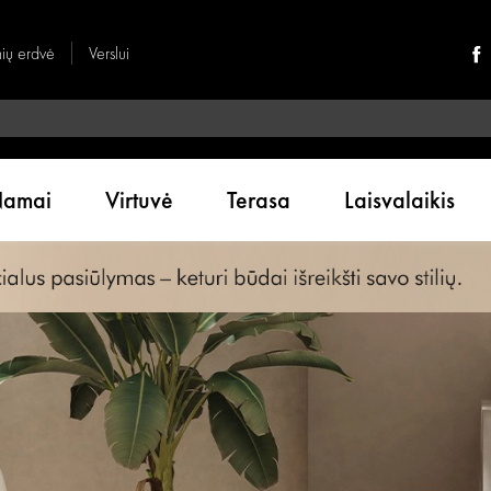
nių erdvė
Verslui
amai
Virtuvė
Terasa
Laisvalaikis