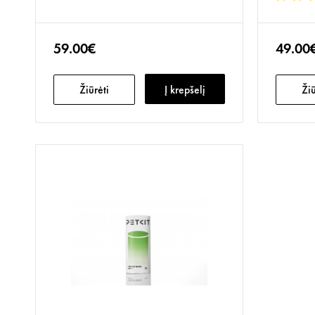
59.00€
49.00
Žiūrėti
Į krepšelį
Žiū