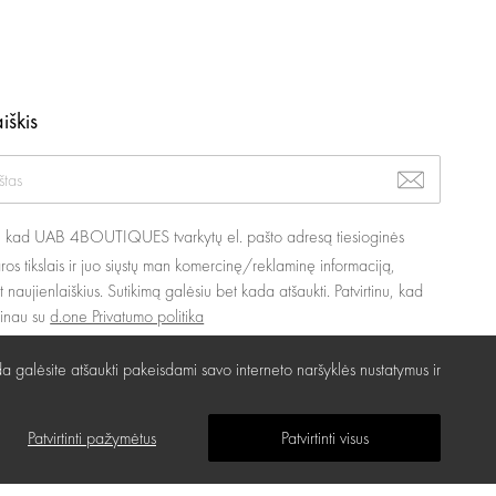
iškis
u, kad UAB 4BOUTIQUES tvarkytų el. pašto adresą tiesioginės
ros tikslais ir juo siųstų man komercinę/reklaminę informaciją,
nt naujienlaiškius. Sutikimą galėsiu bet kada atšaukti. Patvirtinu, kad
žinau su
d.one Privatumo politika
a galėsite atšaukti pakeisdami savo interneto naršyklės nustatymus ir
Patvirtinti pažymėtus
Patvirtinti visus