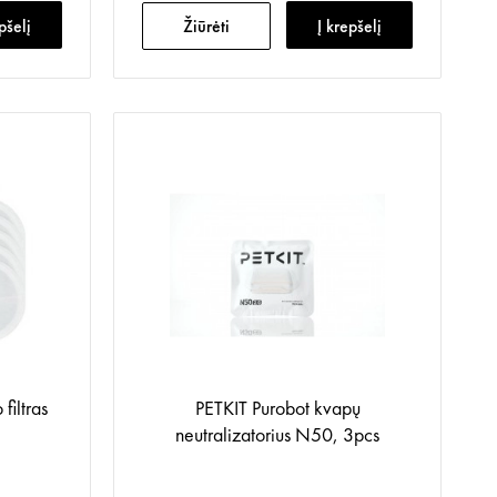
pšelį
Žiūrėti
Į krepšelį
filtras
PETKIT Purobot kvapų
neutralizatorius N50, 3pcs