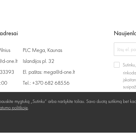
 adresai
Naujienla
ilnius
PLC Mega, Kaunas
@d-one.lt
Islandijos pl. 32
Sutink
 33393
El. paštas:
mega@d-one.lt
rinkoda
įskaita
9:00
Tel.:
+370 682 68556
susipa
6:00
I - VII 10:00 - 21:00
auskite mygtuką „Sutinku“ arba naršykite toliau. Savo duotą sutikimą bet kad
vatumo politikoje
.
i
Kaip nuvykti
” rekvizitai
›