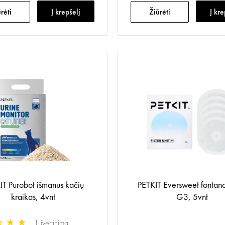
rėti
Į krepšelį
Žiūrėti
Į kre
IT Purobot išmanus kačių
PETKIT Eversweet fontano 
kraikas, 4vnt
G3, 5vnt
1 įvertinimai