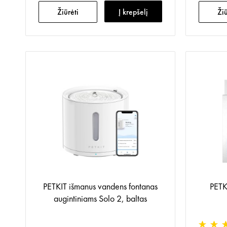
Žiūrėti
Į krepšelį
Žiū
PETKIT išmanus vandens fontanas
PETK
augintiniams Solo 2, baltas