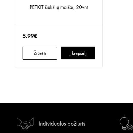
PETKIT šiukšlių maišai, 20vnt
5.99€
Žiūrėti
Į krepšelį
Individualus požiūris