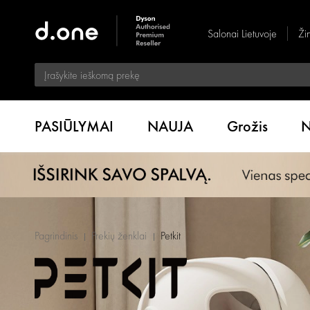
Salonai Lietuvoje
Ži
PASIŪLYMAI
NAUJA
Grožis
N
Pagrindinis
Prekių ženklai
Petkit