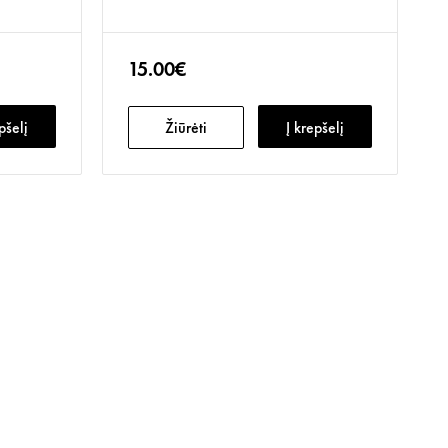
15.00€
pšelį
Žiūrėti
Į krepšelį