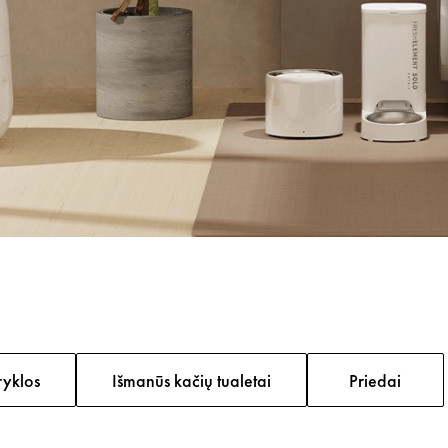
ryklos
Išmanūs kačių tualetai
Priedai