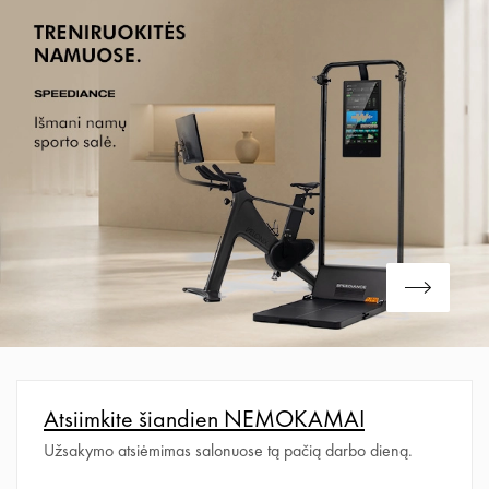
Plačiau
Atsiimkite šiandien NEMOKAMAI
Užsakymo atsiėmimas salonuose tą pačią darbo dieną.