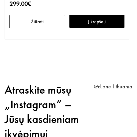
299.00€
Žiūrėti
Į krepšelį
Atraskite mūsų
@d.one_lithuania
„Instagram“ –
Jūsų kasdieniam
įkvėpimui