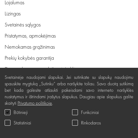
Lojalumas
Lizingas
Svetainės sąlygos
Pristatymas, apmokėjimas
Nemokamas grąžinimas
Prekių kokybės garantija
Dovanų kupono naudojimo taisyklės
Svetainėje naudojami slapukai. Jei sutinkate su slapukų naudojimu
Servisas
spauskite mygtuką „Sutinku“ arba naršykite toliau. Savo duotą sutikimą
bet kada galėsite atšaukti pakeisdami savo interneto naršyklės
Privatumo politika
nustatymus ir ištrindami įrašytus slapukus. Daugiau apie slapukus galite
Dovanų kuponas
skaityti
Privatumo politikoje
.
Būtinieji
Funkciniai
D.U.K.
Statistiniai
Rinkodaros
Žinių erdvė
Svetainės žemėlapis