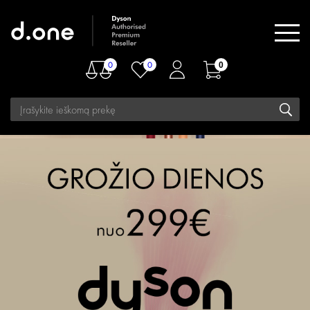
0
0
0