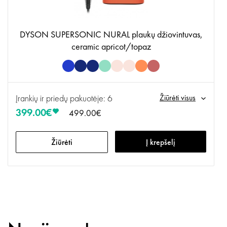
DYSON SUPERSONIC NURAL plaukų džiovintuvas,
ceramic apricot/topaz
Įrankių ir priedų pakuotėje: 6
Žiūrėti visus
399.00€
499.00€
Žiūrėti
Į krepšelį