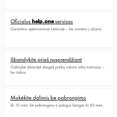
Plačiau
Oficialus
help.one
servisas
Garantinis aptarnavimas Lietuvoje – be siuntimo į užsienį.
Plačiau
Išbandykite prieš nusprendžiant
Galimybė išbandyti daugelį prekių salone arba namuose –
be rizikos.
Plačiau
Mokėkite dalimis be pabrangimo
Iki 10 mėn. be pabrangimo ir patogus lizingas iki 60 mėn.