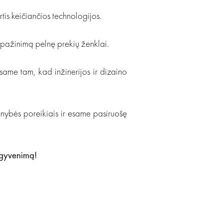
rtis keičiančios technologijos.
pripažinimą pelnę prekių ženklai.
same tam, kad inžinerijos ir dizaino
nybės poreikiais ir esame pasiruošę
 gyvenimą!