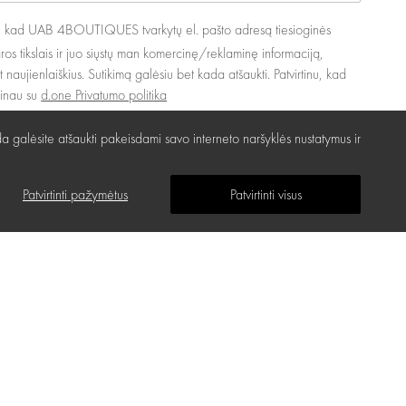
u, kad UAB 4BOUTIQUES tvarkytų el. pašto adresą tiesioginės
ros tikslais ir juo siųstų man komercinę/reklaminę informaciją,
nt naujienlaiškius. Sutikimą galėsiu bet kada atšaukti. Patvirtinu, kad
žinau su
d.one Privatumo politika
a galėsite atšaukti pakeisdami savo interneto naršyklės nustatymus ir
Patvirtinti pažymėtus
Patvirtinti visus