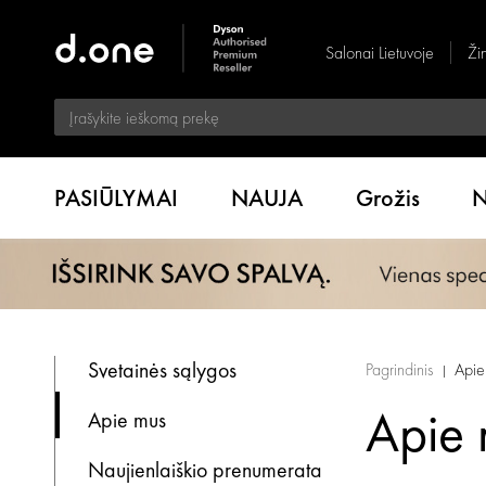
Salonai Lietuvoje
Ži
PASIŪLYMAI
NAUJA
Grožis
N
Svetainės sąlygos
Pagrindinis
Apie
Apie
Apie mus
Naujienlaiškio prenumerata