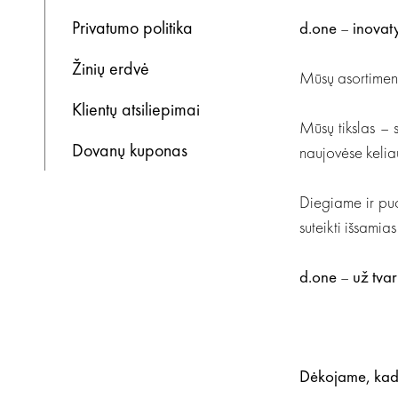
Privatumo politika
d.one
–
inovat
Žinių erdvė
Mūsų asortimente
Klientų atsiliepimai
Mūsų tikslas – 
Dovanų kuponas
naujovėse kelia
Diegiame ir pu
suteikti išsamia
d.one
–
už tva
Dėkojame, kad