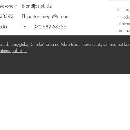
@d-one.lt
Islandijos pl. 32
Sutink
 33393
El. paštas:
mega@d-one.lt
rinkoda
įskaita
9:00
Tel.:
+370 682 68556
susipa
6:00
I - VII 10:00 - 21:00
auskite mygtuką „Sutinku“ arba naršykite toliau. Savo duotą sutikimą bet kad
vatumo politikoje
.
i
Kaip nuvykti
” rekvizitai
›