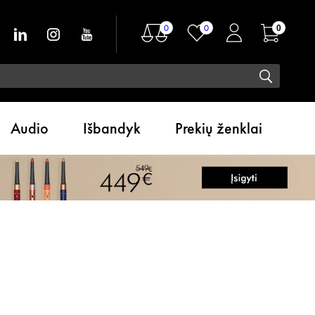
0
0
0
Audio
Išbandyk
Prekių ženklai