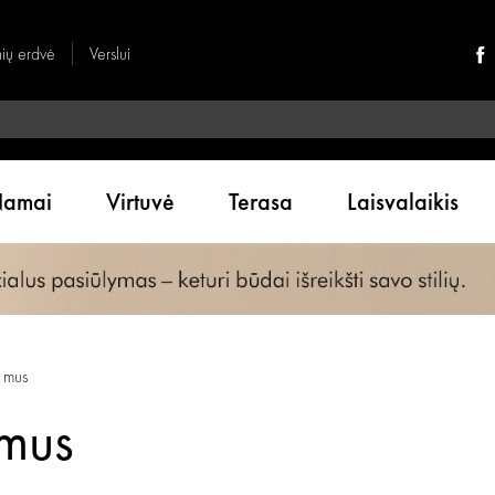
nių erdvė
Verslui
amai
Virtuvė
Terasa
Laisvalaikis
 mus
 mus