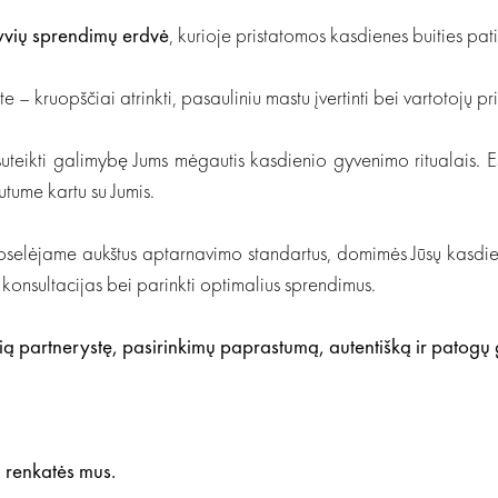
yvių sprendimų erdvė
, kurioje pristatomos kasdienes buities pati
 – kruopščiai atrinkti, pasauliniu mastu įvertinti bei vartotojų 
suteikti galimybę Jums mėgautis kasdienio gyvenimo ritualais. E
utume kartu su Jumis.
oselėjame aukštus aptarnavimo standartus, domimės Jūsų kasdie
s konsultacijas bei parinkti optimalius sprendimus.
rią partnerystę, pasirinkimų paprastumą, autentišką ir patogų
 renkatės mus.