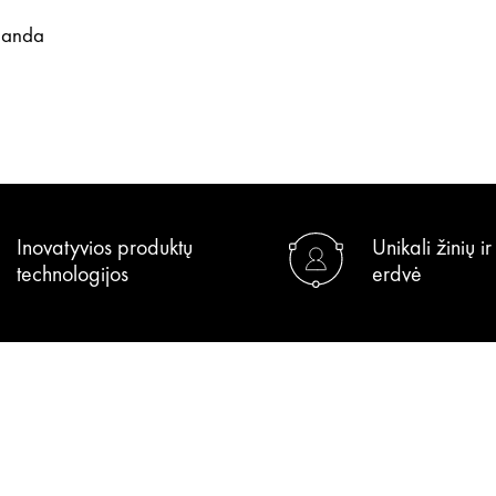
manda
Inovatyvios produktų
Unikali žinių i
technologijos
erdvė