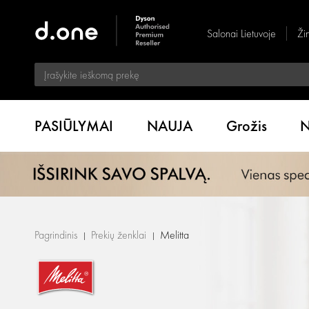
Salonai Lietuvoje
Ži
PASIŪLYMAI
NAUJA
Grožis
N
Pagrindinis
Prekių ženklai
Melitta