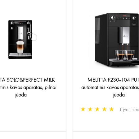
TA SOLO&PERFECT MILK
MELITTA F230-104 PU
inis kavos aparatas, pilnai
automatinis kavos aparatas
juoda
juoda
1 įvertinim