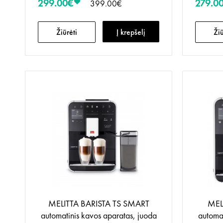
299.00€
279.0
399.00€
Žiūrėti
Į krepšelį
Žiū
MELITTA BARISTA TS SMART
MEL
automatinis kavos aparatas, juoda
automat