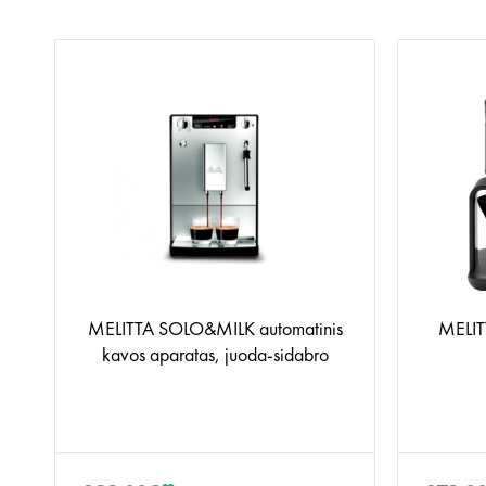
MELITTA SOLO&MILK automatinis
MELITT
kavos aparatas, juoda-sidabro