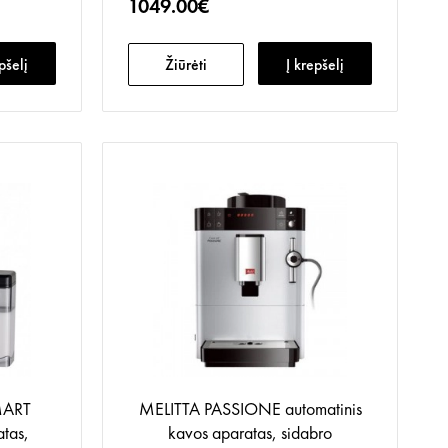
1049.00€
pšelį
Žiūrėti
Į krepšelį
MART
MELITTA PASSIONE automatinis
atas,
kavos aparatas, sidabro