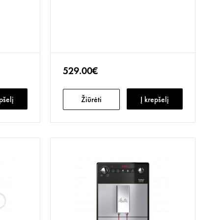
529.00€
pšelį
Žiūrėti
Į krepšelį