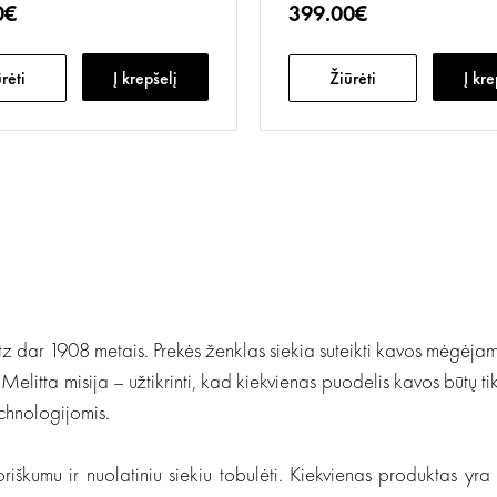
0€
399.00€
rėti
Į krepšelį
Žiūrėti
Į kre
ntz dar 1908 metais. Prekės ženklas siekia suteikti kavos mėgėj
. Melitta misija – užtikrinti, kad kiekvienas puodelis kavos būtų t
echnologijomis.
toriškumu ir nuolatiniu siekiu tobulėti. Kiekvienas produktas yra 