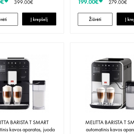
0€
199.00€
399.00€
279.00€
rėti
Į krepšelį
Žiūrėti
Į kre
ITTA BARISTA T SMART
MELITTA BARISTA T S
inis kavos aparatas, juoda
automatinis kavos apar