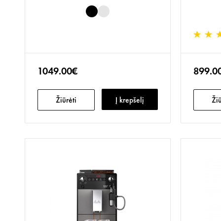
1049.00€
899.0
Žiūrėti
Į krepšelį
Žiū