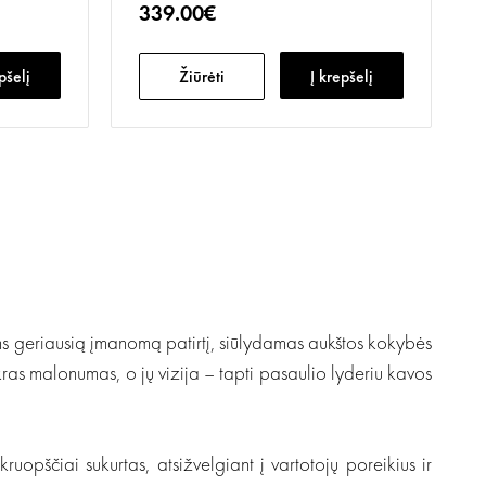
339.00€
pšelį
Žiūrėti
Į krepšelį
ams geriausią įmanomą patirtį, siūlydamas aukštos kokybės
ikras malonumas, o jų vizija – tapti pasaulio lyderiu kavos
kruopščiai sukurtas, atsižvelgiant į vartotojų poreikius ir