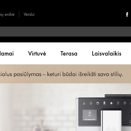
nių erdvė
Verslui
amai
Virtuvė
Terasa
Laisvalaikis