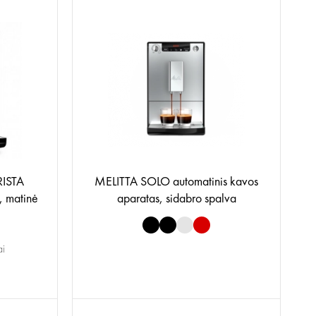
RISTA
MELITTA SOLO automatinis kavos
, matinė
aparatas, sidabro spalva
ai