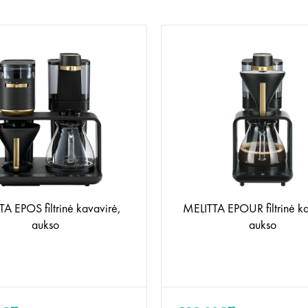
A EPOS filtrinė kavavirė,
MELITTA EPOUR filtrinė ka
aukso
aukso