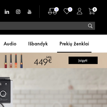
0
0
0
Audio
Išbandyk
Prekių ženklai