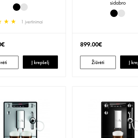
sidabro
1 įvertinimai
0€
899.00€
rėti
Į krepšelį
Žiūrėti
Į kre