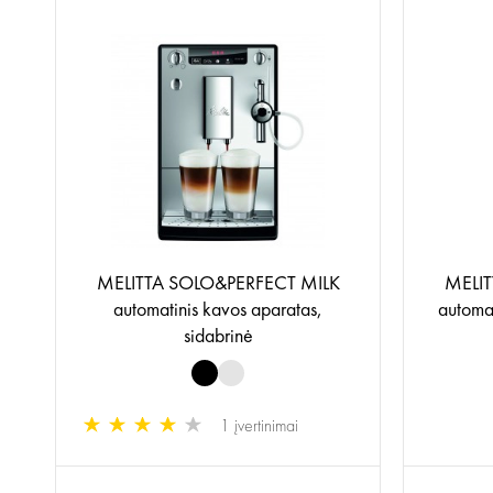
MELITTA SOLO&PERFECT MILK
MELIT
automatinis kavos aparatas,
automat
sidabrinė
1 įvertinimai