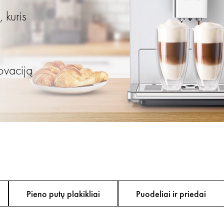
 kuris
ovaciją
Pieno putų plakikliai
Puodeliai ir priedai