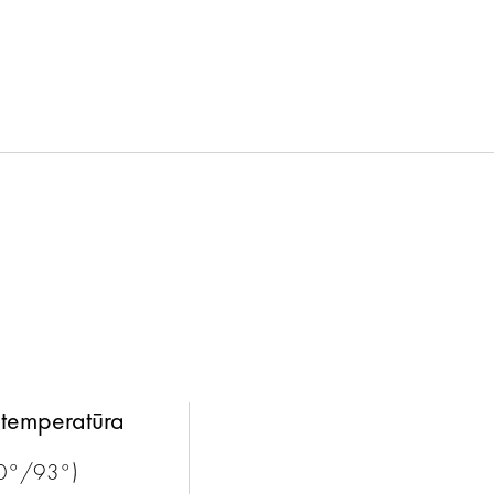
temperatūra
90°/93°)