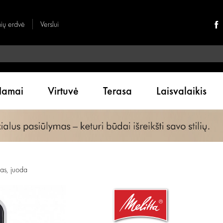
nių erdvė
Verslui
amai
Virtuvė
Terasa
Laisvalaikis
as, juoda