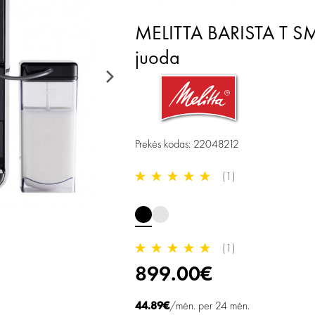
MELITTA BARISTA T S
juoda
Prekės kodas: 22048212
(1)
(1)
899.00€
44.89€
/mėn. per 24 mėn.