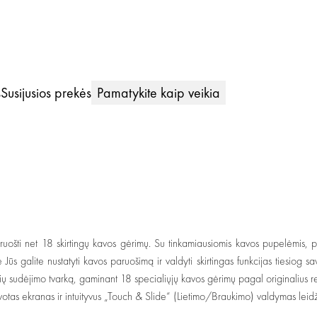
s
Susijusios prekės
Pamatykite kaip veikia
paruošti net 18 skirtingų kavos gėrimų. Su tinkamiausiomis kavos pupelėmis,
s galite nustatyti kavos paruošimą ir valdyti skirtingas funkcijas tiesiog s
lių sudėjimo tvarką, gaminant 18 specialiųjų kavos gėrimų pagal originaliu
votas ekranas ir intuityvus „Touch & Slide“ (Lietimo/Braukimo) valdymas leid