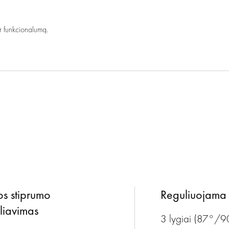
r funkcionalumą.
s stiprumo
Reguliuojama 
liavimas
3 lygiai (87°/