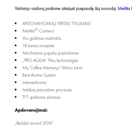
Vartotojo vadovą prašome atsisiųsti paspaudę šią nuorodą:
Melitta 
APDOVANOJIMŲ VERTAS TYLUMAS!
®
Melitta
Connect
Vos girdimas malūnėlis
18 kavos receptas
Mechaninis pupelių pasirinkimas
„PRO AQUA“ filtrų technologija
My Coffee Memory/ Mano kava
Best Aroma System
IntenseAroma
Itališkas paruošimo procesas
TFT spalvotas ekranas
Apdovanojimai:
„Reddot award 2014“