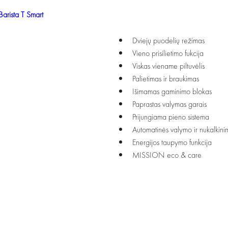
Barista T Smart
Dviejų puodelių režimas
Vieno prisilietimo fukcija
Viskas viename piltuvėlis
Palietimas ir braukimas
Išimamas gaminimo blokas
Paprastas valymas garais
Prijungiama pieno sistema
Automatinės valymo ir nukalkin
Energijos taupymo funkcija
MISSION eco & care