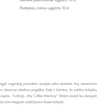
Pristatymas į namus
rugpjūčio 10 d.
 pagal originalųjį paruošimo receptą arba remiantis Jūsų asmeniniais
avo išmaniojo telefono pagalba. Kaip ir baristos, šis aukštos kokybės
s receptus. Funkcija „My Coffee Memory“ (Mano kava) leis išsaugoti
žia Jums mėgautis aukščiausios klasės kokybe.