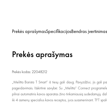
Prekės aprašymas
Specifikacijos
Bendras įvertinima
Prekės aprašymas
Prekės kodas: 22048212
„Melitta Barista T Smart“ iš tiesų gali daug. Pavyzdžiui, jis gali 
pageidavimais. Išskirtinė savybė: Su „Melitta“ Connect programėle Jū
pilnai automatinis kavos aparatas žino tinkamiausią sudedamųjų da
iki 4 asmenų specialius kavos receptus, juos suasmeninant. TFT spal