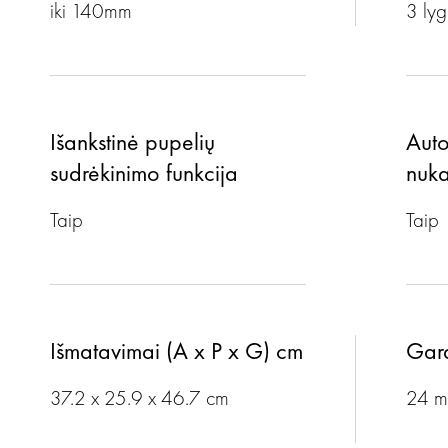
iki 140mm
3 lyg
Išankstinė pupelių
Auto
sudrėkinimo funkcija
nuka
Taip
Taip
Išmatavimai (A x P x G) cm
Gara
37.2 x 25.9 x 46.7 cm
24 m