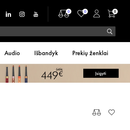
0
0
0
Audio
Išbandyk
Prekių ženklai