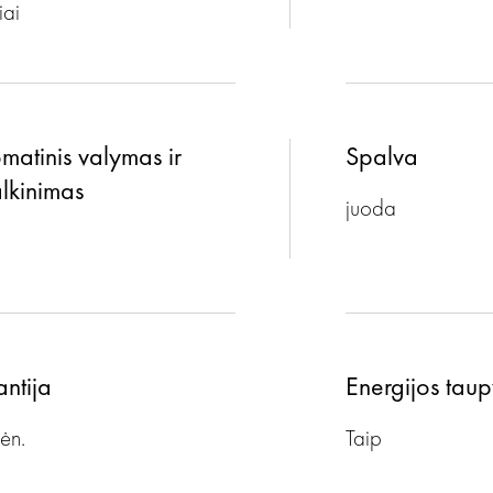
iai
matinis valymas ir
Spalva
lkinimas
juoda
ntija
Energijos tau
ėn.
Taip