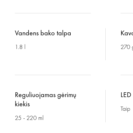
Vandens bako talpa
Kavo
1.8 l
270 
Reguliuojamas gėrimų
LED 
kiekis
Taip
25 - 220 ml