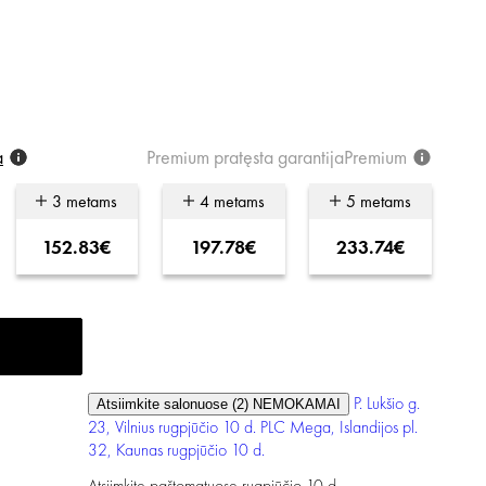
a
Premium
pratęsta
garantija
Premium
3 metams
4 metams
5 metams
152.83€
197.78€
233.74€
P. Lukšio g.
Atsiimkite salonuose (2)
NEMOKAMAI
23, Vilnius
rugpjūčio 10 d.
PLC Mega, Islandijos pl.
32, Kaunas
rugpjūčio 10 d.
Atsiimkite paštomatuose
rugpjūčio 10 d.