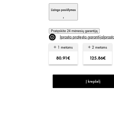
Lizingo pasiūlymas
›
Pratęskite 24 mėnesių garantiją
Įprasta
pratęsta
garantija
Įprast
1 metams
2 metams
80.91€
125.86€