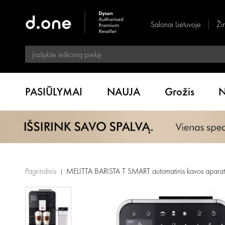
Salonai Lietuvoje
Ži
PASIŪLYMAI
NAUJA
Grožis
N
Pagrindinis
MELITTA BARISTA T SMART automatinis kavos aparat