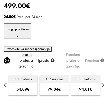
499.00€
24.80€
/mėn. per 24 mėn.
Lizingo pasiūlymas
›
Pratęskite 24 mėnesių garantiją
Įprasta
Premium
pratęsta
Įprasta
pratęsta
Premium
garantija
garantija
s
1 metams
2 metams
3 metams
54.89€
79.84€
94.81€