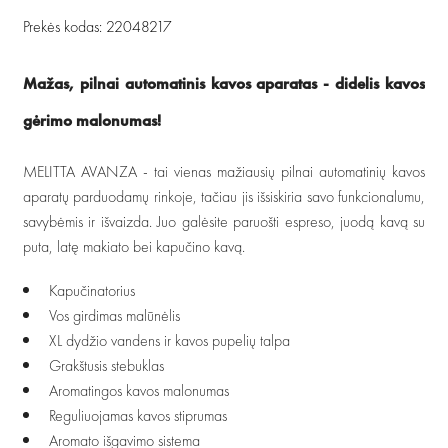
Prekės kodas: 22048217
Mažas, pilnai automatinis kavos aparatas - didelis kavos
gėrimo malonumas!
MELITTA AVANZA - tai vienas mažiausių pilnai automatinių kavos
aparatų parduodamų rinkoje, tačiau jis išsiskiria savo funkcionalumu,
savybėmis ir išvaizda. Juo galėsite paruošti espreso, juodą kavą su
puta, latę makiato bei kapučino kavą.
Kapučinatorius
Vos girdimas malūnėlis
XL dydžio vandens ir kavos pupelių talpa
Grakštusis stebuklas
Aromatingos kavos malonumas
Reguliuojamas kavos stiprumas
Aromato išgavimo sistema