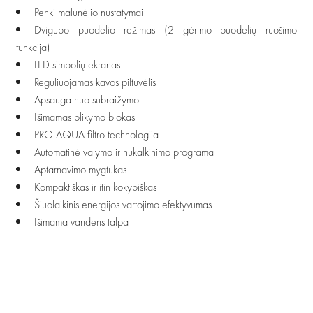
Penki malūnėlio nustatymai
Dvigubo puodelio režimas (2 gėrimo puodelių ruošimo
funkcija)
LED simbolių ekranas
Reguliuojamas kavos piltuvėlis
Apsauga nuo subraižymo
Išimamas plikymo blokas
PRO AQUA filtro technologija
Automatinė valymo ir nukalkinimo programa
Aptarnavimo mygtukas
Kompaktiškas ir itin kokybiškas
Šiuolaikinis energijos vartojimo efektyvumas
Išimama vandens talpa