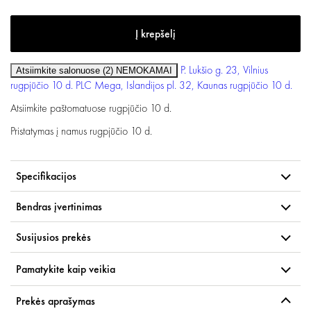
P. Lukšio g. 23, Vilnius
Atsiimkite salonuose (2)
NEMOKAMAI
rugpjūčio 10 d.
PLC Mega, Islandijos pl. 32, Kaunas
rugpjūčio 10 d.
Atsiimkite paštomatuose
rugpjūčio 10 d.
Pristatymas į namus
rugpjūčio 10 d.
Specifikacijos
Bendras įvertinimas
Susijusios prekės
Pamatykite kaip veikia
Prekės aprašymas