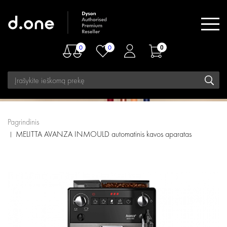
0
0
0
Pagrindinis
MELITTA AVANZA INMOULD automatinis kavos aparatas