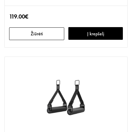
119.00€
Žiūrėti
Į krepšelį