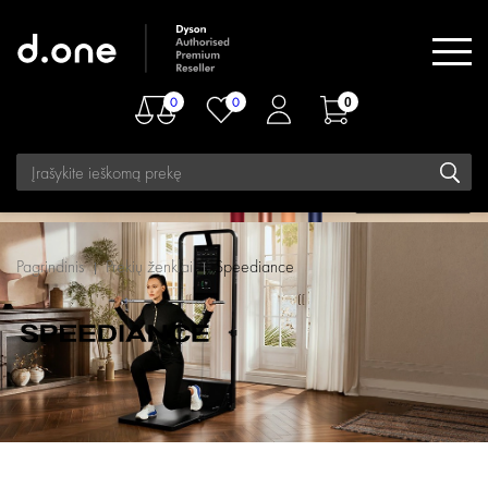
0
0
0
Pagrindinis
Prekių ženklai
Speediance