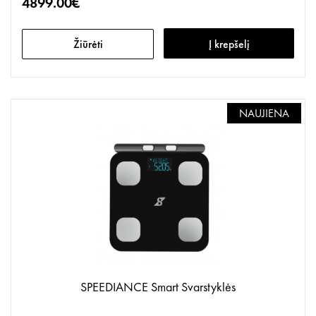
4899.00€
Žiūrėti
Į krepšelį
NAUJIENA
SPEEDIANCE Smart Svarstyklės