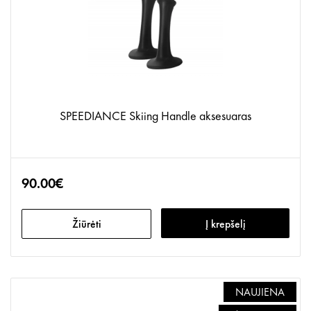
SPEEDIANCE Skiing Handle aksesuaras
90.00€
Žiūrėti
Į krepšelį
NAUJIENA