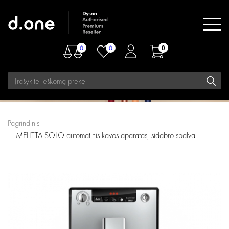
0
0
0
Pagrindinis
MELITTA SOLO automatinis kavos aparatas, sidabro spalva