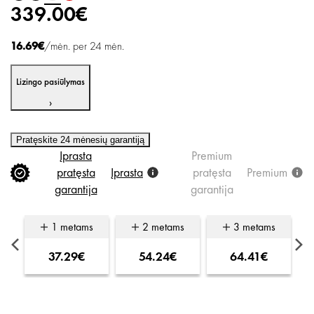
339.00€
16.69€
/mėn. per 24 mėn.
Lizingo pasiūlymas
›
Pratęskite 24 mėnesių garantiją
Įprasta
Premium
pratęsta
Įprasta
pratęsta
Premium
garantija
garantija
s
1 metams
2 metams
3 metams
37.29€
54.24€
64.41€