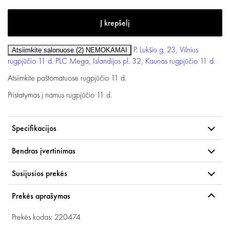
P. Lukšio g. 23, Vilnius
Atsiimkite salonuose (2)
NEMOKAMAI
rugpjūčio 11 d.
PLC Mega, Islandijos pl. 32, Kaunas
rugpjūčio 11 d.
Atsiimkite paštomatuose
rugpjūčio 11 d.
Pristatymas į namus
rugpjūčio 11 d.
Specifikacijos
Bendras įvertinimas
Susijusios prekės
Prekės aprašymas
Prekės kodas: 220474