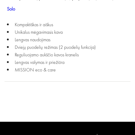
Solo
Kompaktiškas ir aiškus
Unikalus mėgavimasis kava
Lengvas naudojimas
Dviejų puodelių režimas (2 puodelių funkcija)
Reguliuojamo aukščio kavos kranelis
Lengvas valymas ir priežiūra
MISSION eco & care