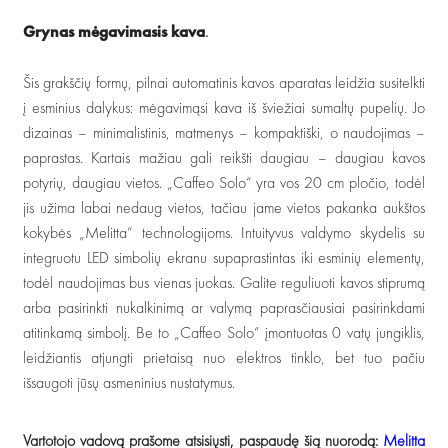
Grynas mėgavimasis kava
.
Šis grakščių formų, pilnai automatinis kavos aparatas leidžia susitelkti
į esminius dalykus: mėgavimąsi kava iš šviežiai sumaltų pupelių. Jo
dizainas – minimalistinis, matmenys – kompaktiški, o naudojimas –
paprastas. Kartais mažiau gali reikšti daugiau – daugiau kavos
potyrių, daugiau vietos. „Caffeo Solo“ yra vos 20 cm pločio, todėl
jis užima labai nedaug vietos, tačiau jame vietos pakanka aukštos
kokybės „Melitta“ technologijoms. Intuityvus valdymo skydelis su
integruotu LED simbolių ekranu supaprastintas iki esminių elementų,
todėl naudojimas bus vienas juokas. Galite reguliuoti kavos stiprumą
arba pasirinkti nukalkinimą ar valymą paprasčiausiai pasirinkdami
atitinkamą simbolį. Be to „Caffeo Solo“ įmontuotas 0 vatų jungiklis,
leidžiantis atjungti prietaisą nuo elektros tinklo, bet tuo pačiu
išsaugoti jūsų asmeninius nustatymus.
Vartotojo vadovą prašome atsisiųsti, paspaudę šią nuorodą:
Melitta