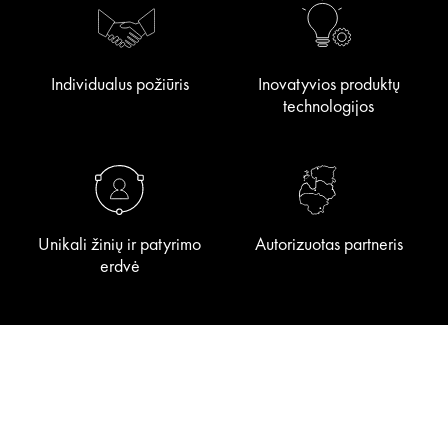
Individualus požiūris
Inovatyvios produktų
technologijos
Unikali žinių ir patyrimo
Autorizuotas partneris
erdvė