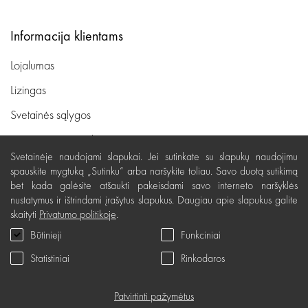
Informacija klientams
Lojalumas
Lizingas
Svetainės sąlygos
Pristatymas, apmokėjimas
Svetainėje naudojami slapukai. Jei sutinkate su slapukų naudojimu
Nemokamas grąžinimas
spauskite mygtuką „Sutinku“ arba naršykite toliau. Savo duotą sutikimą
bet kada galėsite atšaukti pakeisdami savo interneto naršyklės
Prekių kokybės garantija
nustatymus ir ištrindami įrašytus slapukus. Daugiau apie slapukus galite
Dovanų kupono naudojimo taisyklės
skaityti
Privatumo politikoje
.
Būtinieji
Funkciniai
Servisas
Statistiniai
Rinkodaros
Privatumo politika
Dovanų kuponas
Patvirtinti pažymėtus