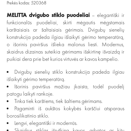
Prekės kodas: 520368
MELITTA dvigubo stiklo puodeliai
– elegantiški ir
funkcionalūs puodeliai, skirti mėgautis mėgstamais
karštaisiais ar šaltaisiais gėrimais. Dvigubų sienelių
konstrukcija padeda ilgiau išlaikyti gėrimo temperatūrą,
o išorinis paviršius išlieka malonus liesti. Modernus,
skaidrus dizainas suteikia gėrimams išskirtinę išvaizdą ir
puikiai dera prie bet kurios virtuvės ar kavos kampelio.
Dvigubų sienelių stiklo konstrukcija padeda ilgiau
išlaikyti gėrimo temperatūrą.
Išorinis paviršius mažiau įkaista, todėl puodelį
patogu laikyti rankoje.
Tinka tiek karštiems, tiek šaltiems gėrimams.
Pagaminti iš aukštos kokybės karščiui atsparaus
borosilikatinio stiklo.
Lengvi, elegantiški ir modernūs.
Skaidrus stiklas išryškina kavos, arbatos ar kitų