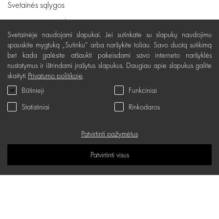
Svetainės sąlygos
Pristatymas, apmokėjimas
Svetainėje naudojami slapukai. Jei sutinkate su slapukų naudojimu
Nemokamas grąžinimas
spauskite mygtuką „Sutinku“ arba naršykite toliau. Savo duotą sutikimą
bet kada galėsite atšaukti pakeisdami savo interneto naršyklės
Prekių kokybės garantija
nustatymus ir ištrindami įrašytus slapukus. Daugiau apie slapukus galite
Dovanų kupono naudojimo taisyklės
skaityti
Privatumo politikoje
.
Būtinieji
Funkciniai
Servisas
Statistiniai
Rinkodaros
Privatumo politika
Dovanų kuponas
Patvirtinti pažymėtus
D.U.K.
Patvirtinti visus
Žinių erdvė
Svetainės žemėlapis
d.one salonų adresai