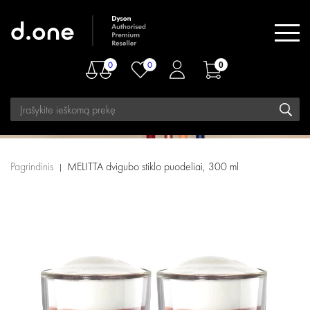
0
0
0
Pagrindinis
MELITTA dvigubo stiklo puodeliai, 300 ml