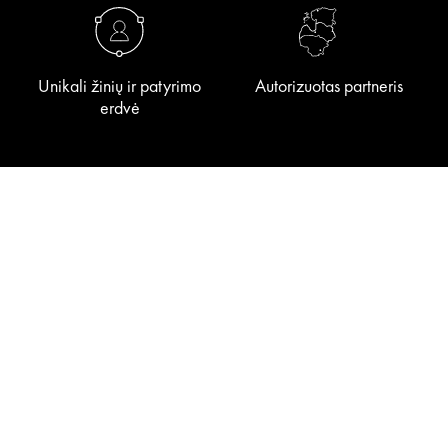
Unikali žinių ir patyrimo
Autorizuotas partneris
erdvė