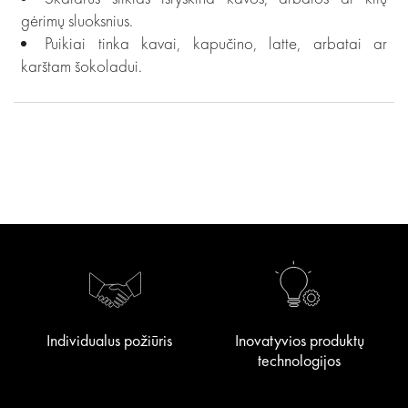
gėrimų sluoksnius.
Puikiai tinka kavai, kapučino, latte, arbatai ar
karštam šokoladui.
Individualus požiūris
Inovatyvios produktų
technologijos