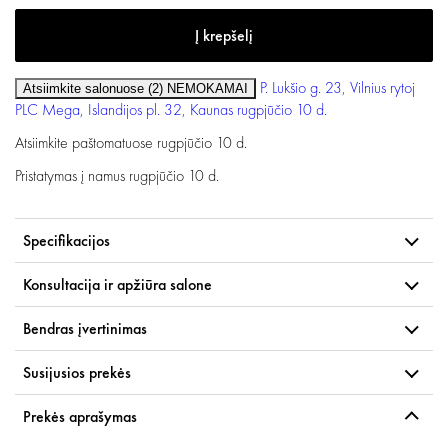
P. Lukšio g. 23, Vilnius
rytoj
Atsiimkite salonuose (2)
NEMOKAMAI
PLC Mega, Islandijos pl. 32, Kaunas
rugpjūčio 10 d.
Atsiimkite paštomatuose
rugpjūčio 10 d.
Pristatymas į namus
rugpjūčio 10 d.
Specifikacijos
Konsultacija ir apžiūra salone
Bendras įvertinimas
Susijusios prekės
Prekės aprašymas