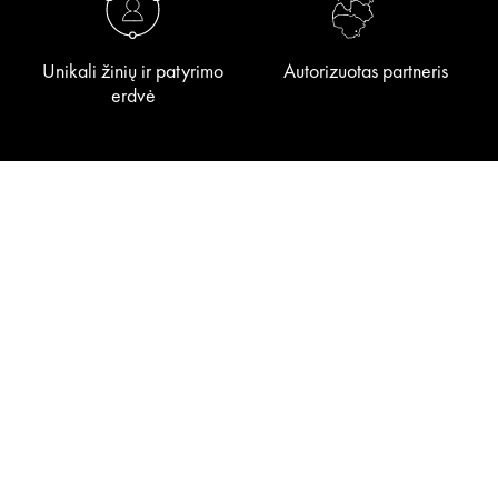
Unikali žinių ir patyrimo
Autorizuotas partneris
erdvė