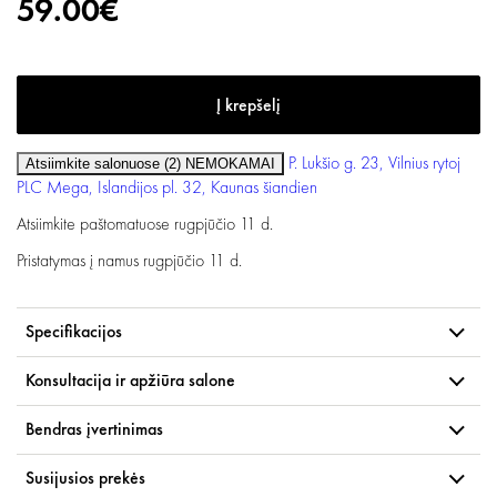
59.00€
P. Lukšio g. 23, Vilnius
rytoj
Atsiimkite salonuose (2)
NEMOKAMAI
PLC Mega, Islandijos pl. 32, Kaunas
šiandien
Atsiimkite paštomatuose
rugpjūčio 11 d.
Pristatymas į namus
rugpjūčio 11 d.
Specifikacijos
Konsultacija ir apžiūra salone
Bendras įvertinimas
Susijusios prekės