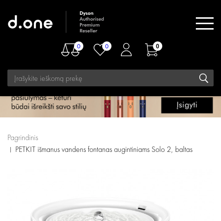
0
0
0
Pagrindinis
PETKIT išmanus vandens fontanas augintiniams Solo 2, baltas