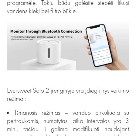
programėlę. Tokiu būdu galėsite stebėti likusį
vandens kiekį bei filtro būklę.
Eversweet Solo 2 įrenginyje yra įdiegti trys veikimo
režimai:
Išmanusis režimas – vanduo cirkuliuoja su
pertraukomis, numatytas laiko intervalas yra 3
min., tačiau jį galima modifikuoti naudojant