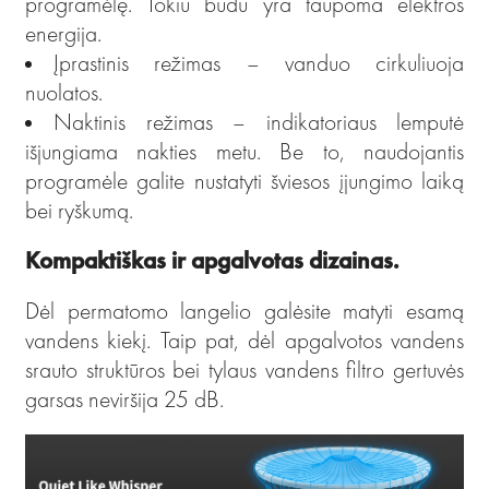
programėlę. Tokiu būdu yra taupoma elektros
energija.
Įprastinis režimas – vanduo cirkuliuoja
nuolatos.
Naktinis režimas – indikatoriaus lemputė
išjungiama nakties metu. Be to, naudojantis
programėle galite nustatyti šviesos įjungimo laiką
bei ryškumą.
K
ompaktiškas ir apgalvotas dizainas.
Dėl permatomo langelio galėsite matyti esamą
vandens kiekį. Taip pat, dėl apgalvotos vandens
srauto struktūros bei tylaus vandens filtro gertuvės
garsas neviršija 25 dB.