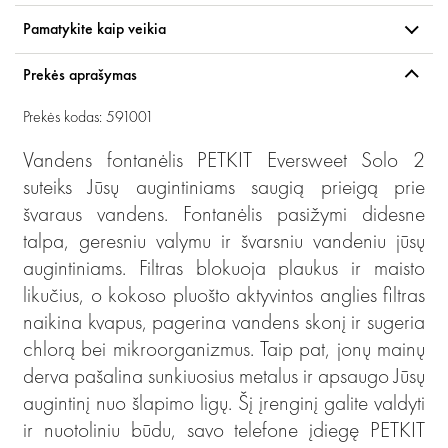
Pamatykite kaip veikia
Prekės aprašymas
Prekės kodas: 591001
Vandens fontanėlis PETKIT Eversweet Solo 2
suteiks Jūsų augintiniams saugią prieigą prie
švaraus vandens. Fontanėlis pasižymi didesne
talpa, geresniu valymu ir švarsniu vandeniu jūsų
augintiniams. Filtras blokuoja plaukus ir maisto
likučius, o kokoso pluošto aktyvintos anglies filtras
naikina kvapus, pagerina vandens skonį ir sugeria
chlorą bei mikroorganizmus. Taip pat, jonų mainų
derva pašalina sunkiuosius metalus ir apsaugo Jūsų
augintinį nuo šlapimo ligų. Šį įrenginį galite valdyti
ir nuotoliniu būdu, savo telefone įdiegę PETKIT