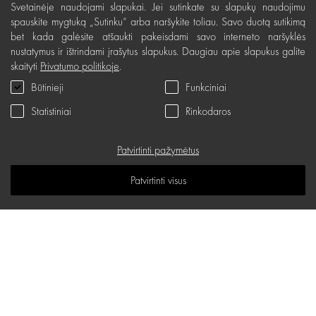
Svetainėje naudojami slapukai. Jei sutinkate su slapukų naudojimu
Pristatymas, apmokėjimas
spauskite mygtuką „Sutinku“ arba naršykite toliau. Savo duotą sutikimą
bet kada galėsite atšaukti pakeisdami savo interneto naršyklės
Nemokamas grąžinimas
nustatymus ir ištrindami įrašytus slapukus. Daugiau apie slapukus galite
skaityti
Privatumo politikoje
.
Prekių kokybės garantija
Būtinieji
Funkciniai
Dovanų kupono naudojimo taisyklės
Statistiniai
Rinkodaros
Servisas
Privatumo politika
Patvirtinti pažymėtus
Dovanų kuponas
Patvirtinti visus
D.U.K.
Žinių erdvė
Svetainės žemėlapis
d.one salonų adresai