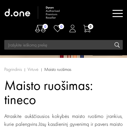
0
0
0
Pagrindinis
Virtuvė
Maisto ruošimas
Maisto ruošimas:
tineco
Atraskite aukščiausios kokybės maisto ruošimo įrankius,
kurie palengvins Jūsų kasdieninį gyvenimą ir pavers maisto