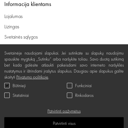
Informacija klientams
Lojalumas
Lizingas
Svetainės sąlygos
Pristatymas, apmokėjimas
Svetainėje naudojami slapukai. Jei sutinkate su slapukų naudojimu
Nemokamas grąžinimas
spauskite mygtuką „Sutinku“ arba naršykite toliau. Savo duotą sutikimą
bet kada galėsite atšaukti pakeisdami savo interneto naršyklės
Prekių kokybės garantija
nustatymus ir ištrindami įrašytus slapukus. Daugiau apie slapukus galite
skaityti
Privatumo politikoje
.
Dovanų kupono naudojimo taisyklės
Būtinieji
Funkciniai
Servisas
Statistiniai
Rinkodaros
Privatumo politika
Dovanų kuponas
Patvirtinti pažymėtus
D.U.K.
Patvirtinti visus