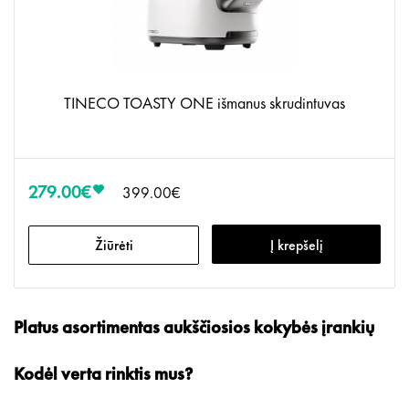
TINECO TOASTY ONE išmanus skrudintuvas
279.00€
399.00€
Žiūrėti
Į krepšelį
Platus asortimentas aukščiosios kokybės įrankių
Kodėl verta rinktis mus?