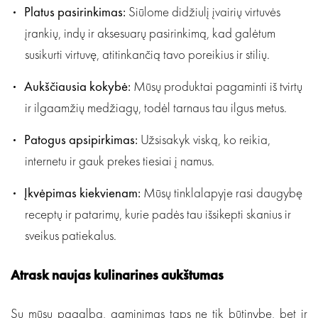
Platus pasirinkimas:
Siūlome didžiulį įvairių virtuvės
įrankių, indų ir aksesuarų pasirinkimą, kad galėtum
susikurti virtuvę, atitinkančią tavo poreikius ir stilių.
Aukščiausia kokybė:
Mūsų produktai pagaminti iš tvirtų
ir ilgaamžių medžiagų, todėl tarnaus tau ilgus metus.
Patogus apsipirkimas:
Užsisakyk viską, ko reikia,
internetu ir gauk prekes tiesiai į namus.
Įkvėpimas kiekvienam:
Mūsų tinklalapyje rasi daugybę
receptų ir patarimų, kurie padės tau išsikepti skanius ir
sveikus patiekalus.
Atrask naujas kulinarines aukštumas
Su mūsų pagalba, gaminimas taps ne tik būtinybe, bet ir