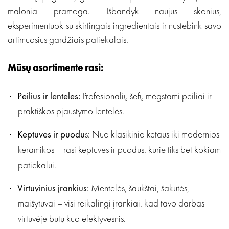
malonia pramoga. Išbandyk naujus skonius,
eksperimentuok su skirtingais ingredientais ir nustebink savo
artimuosius gardžiais patiekalais.
Mūsų asortimente rasi:
Peilius ir lenteles:
Profesionalių šefų mėgstami peiliai ir
praktiškos pjaustymo lentelės.
Keptuves ir puodu
s: Nuo klasikinio ketaus iki modernios
keramikos – rasi keptuves ir puodus, kurie tiks bet kokiam
patiekalui.
Virtuvinius įrankius:
Mentelės, šaukštai, šakutės,
maišytuvai – visi reikalingi įrankiai, kad tavo darbas
virtuvėje būtų kuo efektyvesnis.