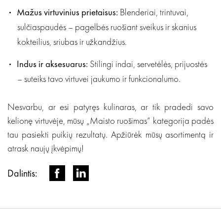
Mažus virtuvinius prietaisus:
Blenderiai, trintuvai,
sulčiaspaudės – pagelbės ruošiant sveikus ir skanius
kokteilius, sriubas ir užkandžius.
Indus ir aksesuarus:
Stilingi indai, servetėlės, prijuostės
– suteiks tavo virtuvei jaukumo ir funkcionalumo.
Nesvarbu, ar esi patyręs kulinaras, ar tik pradedi savo
kelionę virtuvėje, mūsų „Maisto ruošimas“ kategorija padės
tau pasiekti puikių rezultatų. Apžiūrėk mūsų asortimentą ir
atrask naujų įkvėpimų!
Dalintis: