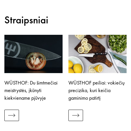
Straipsniai
WÜSTHOF: Du šimtmečiai
WÜSTHOF peiliai: vokiečių
meistrystės, įkūnyti
precizika, kuri keičia
kiekviename pjūvyje
gaminimo patirtį