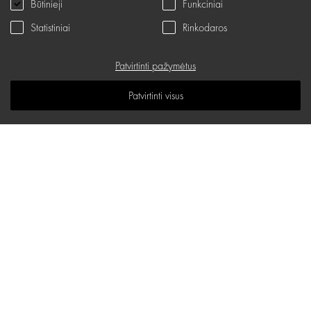
Būtinieji
Funkciniai
Dovanų kupono naudojimo taisyklės
Statistiniai
Rinkodaros
Servisas
Patvirtinti pažymėtus
Privatumo politika
Dovanų kuponas
Patvirtinti visus
D.U.K.
Žinių erdvė
Svetainės žemėlapis
d.one salonų adresai
P. Lukšio g. 23, Vilnius
PLC Mega, Kaunas
El. paštas:
hello@d-one.lt
Islandijos pl. 32
Tel.:
+370 700 33393
El. paštas:
mega@d-one.lt
I - V 10:00 - 19:00
Tel.:
+370 682 68556