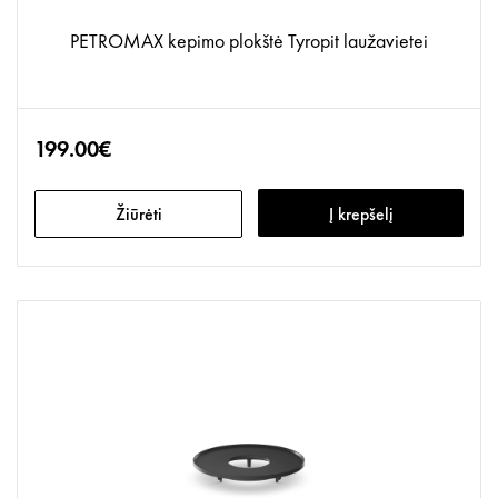
PETROMAX kepimo plokštė Tyropit laužavietei
199.00€
Žiūrėti
Į krepšelį