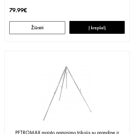
79.99€
Žiūrėti
Į krepšelį
PETROMAX maisto gaminimo trikojis su grandine ir