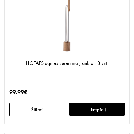
HOFATS ugnies kūrenimo įrankiai, 3 vnt.
99.99€
Žiūrėti
Į krepšelį