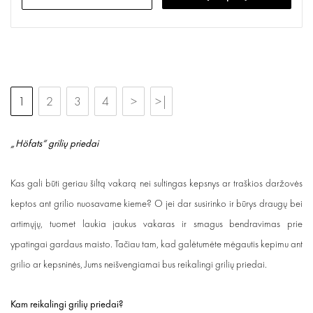
1
2
3
4
>
>|
„Höfats“ grilių priedai
Kas gali būti geriau šiltą vakarą nei sultingas kepsnys ar traškios daržovės
keptos ant grilio nuosavame kieme? O jei dar susirinko ir būrys draugų bei
artimųjų, tuomet laukia jaukus vakaras ir smagus bendravimas prie
ypatingai gardaus maisto. Tačiau tam, kad galėtumėte mėgautis kepimu ant
grilio ar kepsninės, Jums neišvengiamai bus reikalingi grilių priedai.
Kam reikalingi grilių priedai?