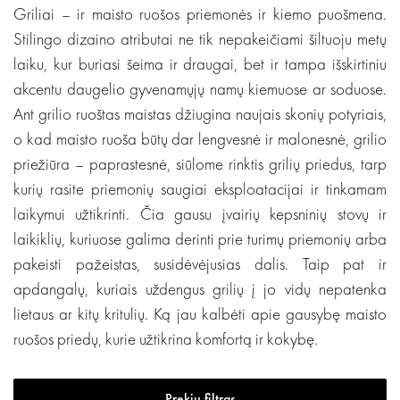
Griliai – ir maisto ruošos priemonės ir kiemo puošmena.
Stilingo dizaino atributai ne tik nepakeičiami šiltuoju metų
laiku, kur buriasi šeima ir draugai, bet ir tampa išskirtiniu
akcentu daugelio gyvenamųjų namų kiemuose ar soduose.
Ant grilio ruoštas maistas džiugina naujais skonių potyriais,
o kad maisto ruoša būtų dar lengvesnė ir malonesnė, grilio
priežiūra – paprastesnė, siūlome rinktis grilių priedus, tarp
kurių rasite priemonių saugiai eksploatacijai ir tinkamam
laikymui užtikrinti. Čia gausu įvairių kepsninių stovų ir
laikiklių, kuriuose galima derinti prie turimų priemonių arba
pakeisti pažeistas, susidėvėjusias dalis. Taip pat ir
apdangalų, kuriais uždengus grilių į jo vidų nepatenka
lietaus ar kitų kritulių. Ką jau kalbėti apie gausybę maisto
ruošos priedų, kurie užtikrina komfortą ir kokybę.
Prekių filtras