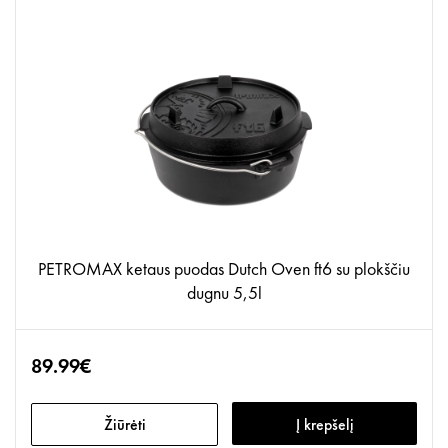
PETROMAX ketaus puodas Dutch Oven ft6 su plokščiu
dugnu 5,5l
89.99€
Žiūrėti
Į krepšelį