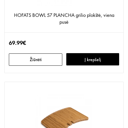
HOFATS BOWL 57 PLANCHA grilio plokštė, viena
pusė
69.99€
Žiūrėti
Į krepšelį