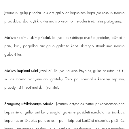
Įvairiausi grilių priedai leis ant grilio ar kepsninės kepti įvairesnius maisto
produktus, išbandyti kitokius maisto kepimo metodus ir užtikrins patogumą.
Maisto kepimui skirti priedai.
Tai įvairios skirtingo dydžio grotelės, iešmai ir
pan., kurių pagalba ant grilio galėsite kepti skirtingo stambumo maisto
gabalėlius.
Maisto kepimui skirti įrankiai.
Tai įvairiausios žnyplės, grilio šakutės ir t. t.,
skirtos maisto vartymui ant grotelių. Taip pat specialūs kepsnių kepimui,
pjaustymui ir ruošimui skirti įrankiai.
Saugumą užtikrinantys priedai.
Įvairios lentynėles, tvirtai prikabinamos prie
kepsninių ar grilių, ant kurių saugiai galėsite pasidėti naudojamus įrankius,
kepamus ar iškeptus patiekalus ir pan. Taip pat karščiui atsparios pirštinės,
kurios apsaugos rankas nuo netikėto apdegimo, ar profesionalios