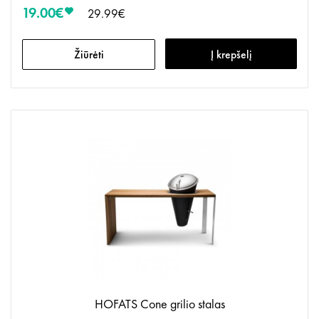
19.00€
29.99€
Žiūrėti
Į krepšelį
HOFATS Cone grilio stalas