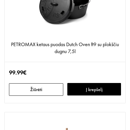
PETROMAX ketaus puodas Dutch Oven ft9 su plokščiu
dugnu 7,5l
99.99€
Žiūrėti
Į krepšelį