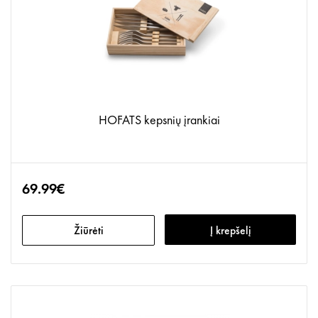
HOFATS kepsnių įrankiai
69.99€
Žiūrėti
Į krepšelį