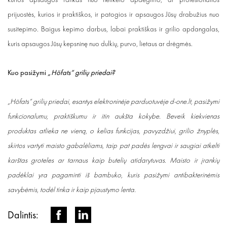
prijuostės, kurios ir praktiškos, ir patogios ir apsaugos Jūsų drabužius nuo
susitepimo. Baigus kepimo darbus, labai praktiškas ir grilio apdangalas,
kuris apsaugos Jūsų kepsninę nuo dulkių, purvo, lietaus ar drėgmės.
Kuo pasižymi
„Höfats“ grilių priedai?
„Höfats“ grilių priedai, esantys elektroninėje parduotuvėje d-one.lt, pasižymi
funkcionalumu, praktiškumu ir itin aukšta kokybe. Beveik kiekvienas
produktas atlieka ne vieną, o kelias funkcijas, pavyzdžiui, grilio žnyplės,
skirtos vartyti maisto gabalėliams, taip pat padės lengvai ir saugiai atkelti
karštas groteles ar tarnaus kaip butelių atidarytuvas. Maisto ir įrankių
padėklai yra pagaminti iš bambuko, kuris pasižymi antibakterinėmis
savybėmis, todėl tinka ir kaip pjaustymo lenta.
Dalintis: