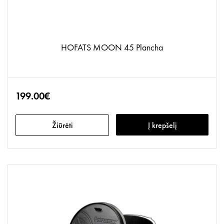
HOFATS MOON 45 Plancha
199.00€
Žiūrėti
Į krepšelį