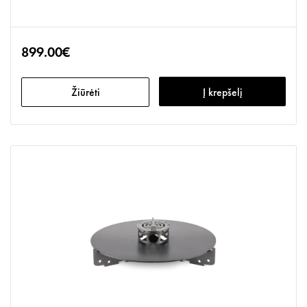
899.00€
Žiūrėti
Į krepšelį