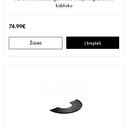
kabliuku
74.99€
Žiūrėti
Į krepšelį