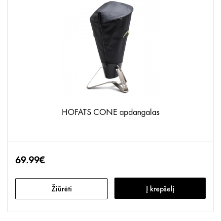
HOFATS CONE apdangalas
69.99€
Žiūrėti
Į krepšelį