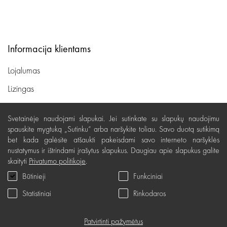
Informacija klientams
Lojalumas
Lizingas
Svetainės sąlygos
Svetainėje naudojami slapukai. Jei sutinkate su slapukų naudojimu
Pristatymas, apmokėjimas
spauskite mygtuką „Sutinku“ arba naršykite toliau. Savo duotą sutikimą
bet kada galėsite atšaukti pakeisdami savo interneto naršyklės
Nemokamas grąžinimas
nustatymus ir ištrindami įrašytus slapukus. Daugiau apie slapukus galite
skaityti
Privatumo politikoje
.
Prekių kokybės garantija
Būtinieji
Funkciniai
Dovanų kupono naudojimo taisyklės
Statistiniai
Rinkodaros
Servisas
Privatumo politika
Patvirtinti pažymėtus