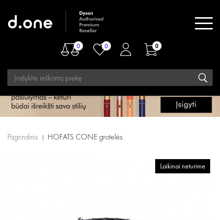
0
0
0
Pagrindinis
HOFATS CONE grotelės
Laikinai neturime