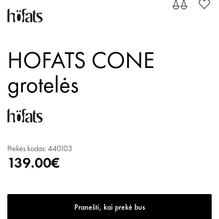
HOFATS CONE
grotelės
Prekės kodas: 440103
139.00€
Pranešti, kai prekė bus