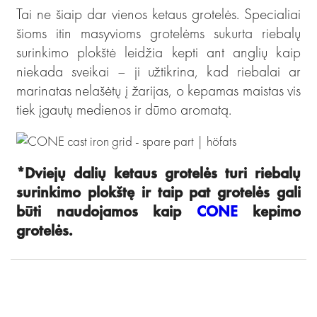
Tai ne šiaip dar vienos ketaus grotelės. Specialiai
šioms itin masyvioms grotelėms sukurta riebalų
surinkimo plokštė leidžia kepti ant anglių kaip
niekada sveikai – ji užtikrina, kad riebalai ar
marinatas nelašėtų į žarijas, o kepamas maistas vis
tiek įgautų medienos ir dūmo aromatą.
*Dviejų dalių ketaus grotelės turi riebalų
surinkimo plokštę ir taip pat
grotelės gali
būti naudojamos kaip
CONE
kepimo
grotelės.