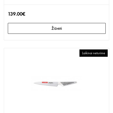
139.00€
Žiūrėti
Laikinai neturime