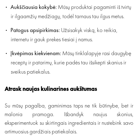
Aukščiausia kokybė:
Mūsų produktai pagaminti iš tvirtų
ir ilgaamžių medžiagų, todėl tarnaus tau ilgus metus.
Patogus apsipirkimas:
Užsisakyk viską, ko reikia,
internetu ir gauk prekes tiesiai į namus.
Įkvėpimas kiekvienam:
Mūsų tinklalapyje rasi daugybę
receptų ir patarimų, kurie padės tau išsikepti skanius ir
sveikus patiekalus.
Atrask naujas kulinarines aukštumas
Su mūsų pagalba, gaminimas taps ne tik būtinybe, bet ir
malonia pramoga. Išbandyk naujus skonius,
eksperimentuok su skirtingais ingredientais ir nustebink savo
artimuosius gardžiais patiekalais.