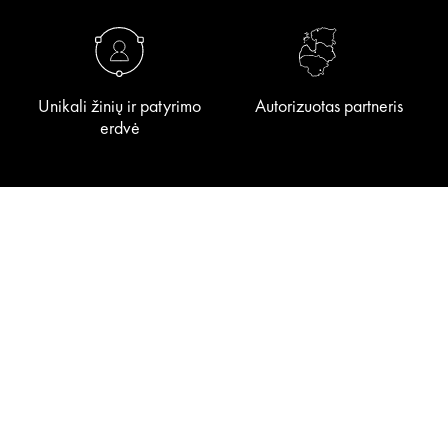
Unikali žinių ir patyrimo
Autorizuotas partneris
erdvė