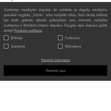
Svetainės sąlygos
Svetainėje naudojami slapukai. Jei sutinkate su slapukų naudojimu
spauskite mygtuką „Sutinku“ arba naršykite toliau. Savo duotą sutikimą
Pristatymas, apmokėjimas
bet kada galėsite atšaukti pakeisdami savo interneto naršyklės
Nemokamas grąžinimas
nustatymus ir ištrindami įrašytus slapukus. Daugiau apie slapukus galite
skaityti
Privatumo politikoje
.
Prekių kokybės garantija
Būtinieji
Funkciniai
Dovanų kupono naudojimo taisyklės
Statistiniai
Rinkodaros
Servisas
Patvirtinti pažymėtus
Privatumo politika
Dovanų kuponas
Patvirtinti visus
D.U.K.
Žinių erdvė
Svetainės žemėlapis
d.one salonų adresai