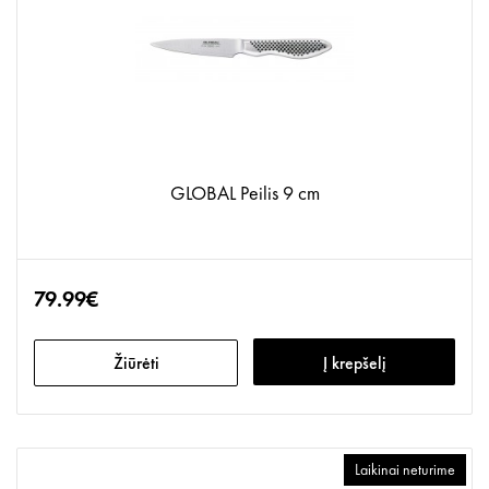
GLOBAL Peilis 9 cm
79.99€
Žiūrėti
Į krepšelį
Laikinai neturime