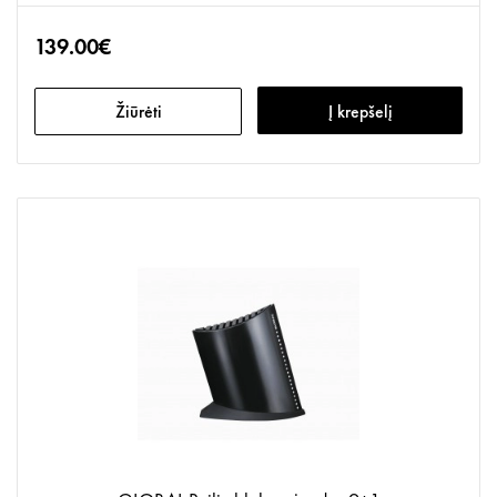
139.00€
Žiūrėti
Į krepšelį