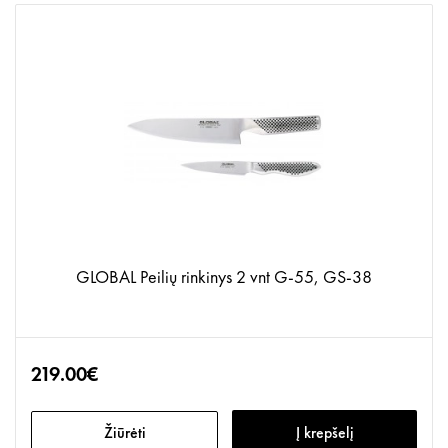
GLOBAL Peilių rinkinys 2 vnt G-55, GS-38
219.00€
Žiūrėti
Į krepšelį