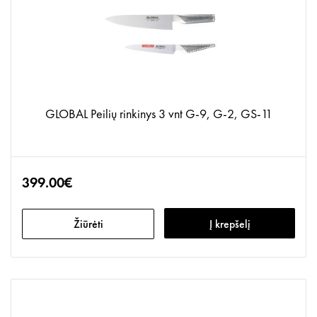
GLOBAL Peilių rinkinys 3 vnt G-9, G-2, GS-11
399.00€
Žiūrėti
Į krepšelį