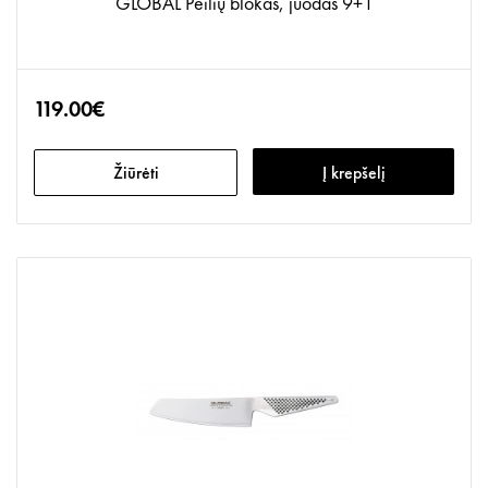
GLOBAL Peilių blokas, juodas 9+1
119.00€
Žiūrėti
Į krepšelį