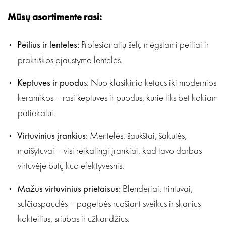
Mūsų asortimente rasi:
Peilius ir lenteles:
Profesionalių šefų mėgstami peiliai ir
praktiškos pjaustymo lentelės.
Keptuves ir puodu
s: Nuo klasikinio ketaus iki modernios
keramikos – rasi keptuves ir puodus, kurie tiks bet kokiam
patiekalui.
Virtuvinius įrankius:
Mentelės, šaukštai, šakutės,
maišytuvai – visi reikalingi įrankiai, kad tavo darbas
virtuvėje būtų kuo efektyvesnis.
Mažus virtuvinius prietaisus:
Blenderiai, trintuvai,
sulčiaspaudės – pagelbės ruošiant sveikus ir skanius
kokteilius, sriubas ir užkandžius.