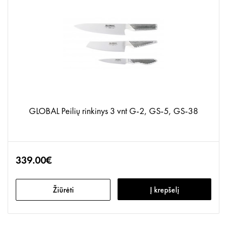
GLOBAL Peilių rinkinys 3 vnt G-2, GS-5, GS-38
339.00€
Žiūrėti
Į krepšelį