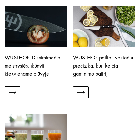
WÜSTHOF: Du šimtmečiai
WÜSTHOF peiliai: vokiečių
meistrystės, įkūnyti
precizika, kuri keičia
kiekviename pjūvyje
gaminimo patirtį