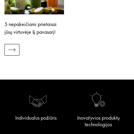
5 nepakeičiami prietaisai
jūsų virtuvėje šį pavasarį!
Individualus požiūris
Inovatyvios produktų
technologijos