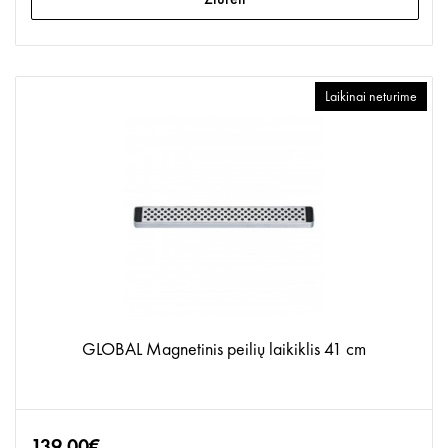
Laikinai neturime
GLOBAL Magnetinis peilių laikiklis 41 cm
139.00€