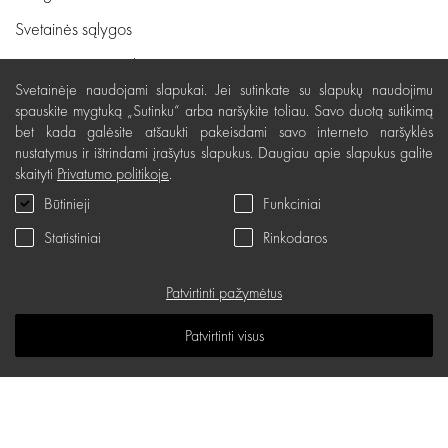
Svetainės sąlygos
Pristatymas, apmokėjimas
Svetainėje naudojami slapukai. Jei sutinkate su slapukų naudojimu
Nemokamas grąžinimas
spauskite mygtuką „Sutinku“ arba naršykite toliau. Savo duotą sutikimą
bet kada galėsite atšaukti pakeisdami savo interneto naršyklės
Prekių kokybės garantija
nustatymus ir ištrindami įrašytus slapukus. Daugiau apie slapukus galite
Dovanų kupono naudojimo taisyklės
skaityti
Privatumo politikoje
.
Būtinieji
Funkciniai
Servisas
Statistiniai
Rinkodaros
Privatumo politika
Dovanų kuponas
Patvirtinti pažymėtus
D.U.K.
Patvirtinti visus
Žinių erdvė
Svetainės žemėlapis
d.one salonų adresai