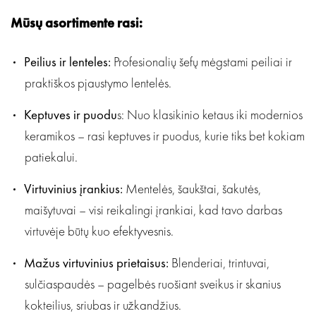
Mūsų asortimente rasi:
Peilius ir lenteles:
Profesionalių šefų mėgstami peiliai ir
praktiškos pjaustymo lentelės.
Keptuves ir puodu
s: Nuo klasikinio ketaus iki modernios
keramikos – rasi keptuves ir puodus, kurie tiks bet kokiam
patiekalui.
Virtuvinius įrankius:
Mentelės, šaukštai, šakutės,
maišytuvai – visi reikalingi įrankiai, kad tavo darbas
virtuvėje būtų kuo efektyvesnis.
Mažus virtuvinius prietaisus:
Blenderiai, trintuvai,
sulčiaspaudės – pagelbės ruošiant sveikus ir skanius
kokteilius, sriubas ir užkandžius.