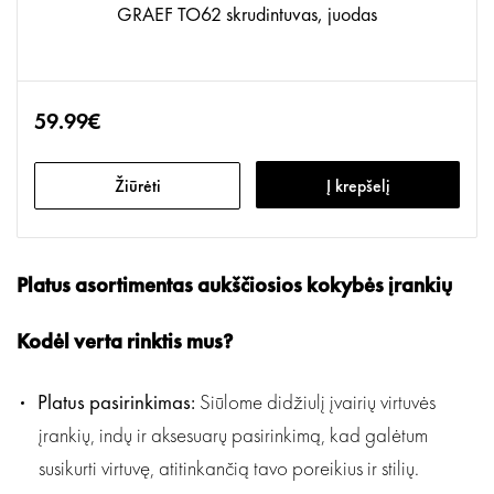
GRAEF TO62 skrudintuvas, juodas
59.99€
Žiūrėti
Į krepšelį
Platus asortimentas aukščiosios kokybės įrankių
Kodėl verta rinktis mus?
Platus pasirinkimas:
Siūlome didžiulį įvairių virtuvės
įrankių, indų ir aksesuarų pasirinkimą, kad galėtum
susikurti virtuvę, atitinkančią tavo poreikius ir stilių.