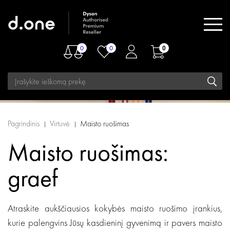
0
0
0
Pagrindinis
Virtuvė
Maisto ruošimas
Maisto ruošimas:
graef
Atraskite aukščiausios kokybės maisto ruošimo įrankius,
kurie palengvins Jūsų kasdieninį gyvenimą ir pavers maisto