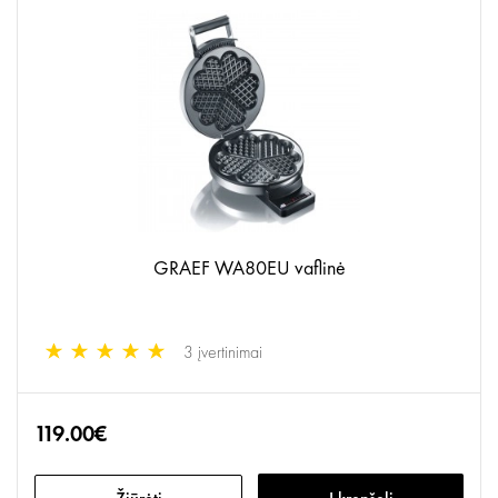
GRAEF WA80EU vaflinė
3 įvertinimai
119.00€