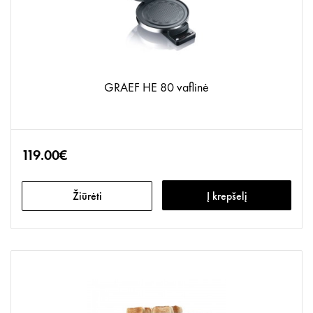
GRAEF HE 80 vaflinė
119.00€
Žiūrėti
Į krepšelį