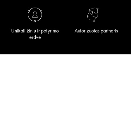
Unikali žinių ir patyrimo
Autorizuotas partneris
erdvė