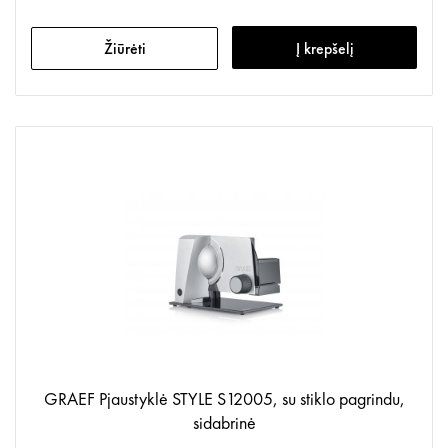
Žiūrėti
Į krepšelį
GRAEF Pjaustyklė STYLE S12005, su stiklo pagrindu,
sidabrinė