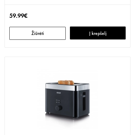
59.99€
Žiūrėti
Į krepšelį