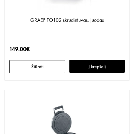
GRAEF TO102 skrudintuvas, juodas
149.00€
Žiūrėti
Į krepšelį