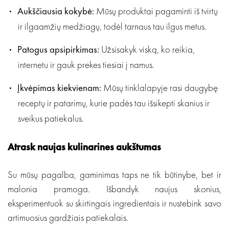
Aukščiausia kokybė:
Mūsų produktai pagaminti iš tvirtų
ir ilgaamžių medžiagų, todėl tarnaus tau ilgus metus.
Patogus apsipirkimas:
Užsisakyk viską, ko reikia,
internetu ir gauk prekes tiesiai į namus.
Įkvėpimas kiekvienam:
Mūsų tinklalapyje rasi daugybę
receptų ir patarimų, kurie padės tau išsikepti skanius ir
sveikus patiekalus.
Atrask naujas kulinarines aukštumas
Su mūsų pagalba, gaminimas taps ne tik būtinybe, bet ir
malonia pramoga. Išbandyk naujus skonius,
eksperimentuok su skirtingais ingredientais ir nustebink savo
artimuosius gardžiais patiekalais.