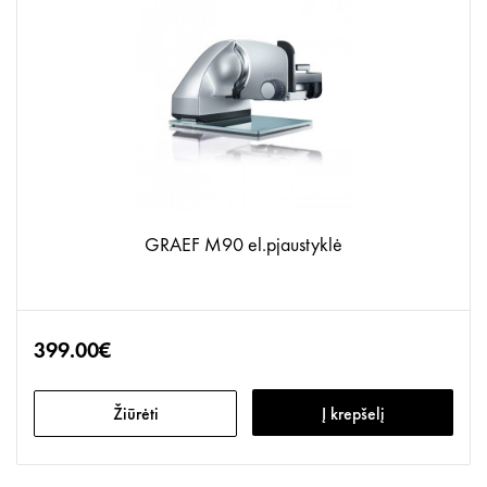
GRAEF M90 el.pjaustyklė
399.00€
Žiūrėti
Į krepšelį