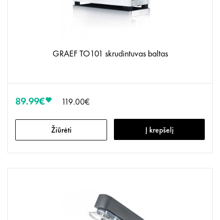
GRAEF TO101 skrudintuvas baltas
89.99€
119.00€
Žiūrėti
Į krepšelį