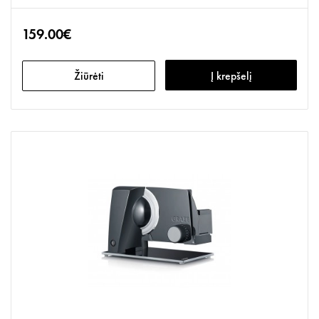
159.00€
Žiūrėti
Į krepšelį