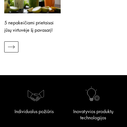
5 nepakeičiami prietaisai
jūsų virtuvėje šį pavasarį!
Individualus požiūris
Inovatyvios produktų
technologijos