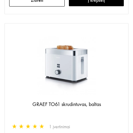
Žiūrėti
Į krepšelį
GRAEF TO61 skrudintuvas, baltas
1 įvertinimai