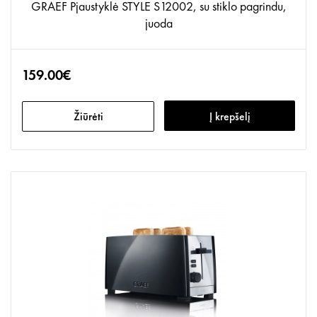
GRAEF Pjaustyklė STYLE S12002, su stiklo pagrindu,
juoda
159.00€
Žiūrėti
Į krepšelį