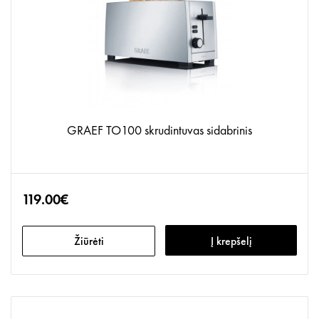
GRAEF TO100 skrudintuvas sidabrinis
119.00€
Žiūrėti
Į krepšelį