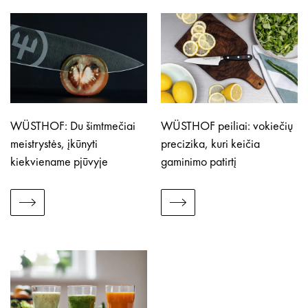
WÜSTHOF: Du šimtmečiai
WÜSTHOF peiliai: vokiečių
meistrystės, įkūnyti
precizika, kuri keičia
kiekviename pjūvyje
gaminimo patirtį