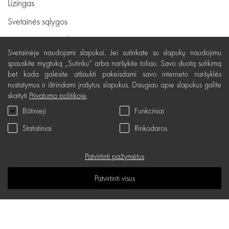
Lizingas
Svetainės sąlygos
Pristatymas, apmokėjimas
Svetainėje naudojami slapukai. Jei sutinkate su slapukų naudojimu
Nemokamas grąžinimas
spauskite mygtuką „Sutinku“ arba naršykite toliau. Savo duotą sutikimą
bet kada galėsite atšaukti pakeisdami savo interneto naršyklės
Prekių kokybės garantija
nustatymus ir ištrindami įrašytus slapukus. Daugiau apie slapukus galite
Dovanų kupono naudojimo taisyklės
skaityti
Privatumo politikoje
.
Būtinieji
Funkciniai
Servisas
Statistiniai
Rinkodaros
Privatumo politika
Dovanų kuponas
Patvirtinti pažymėtus
D.U.K.
Patvirtinti visus
Žinių erdvė
Svetainės žemėlapis