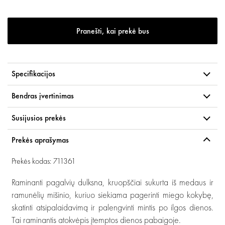
Pranešti, kai prekė bus
Specifikacijos
Bendras įvertinimas
Susijusios prekės
Prekės aprašymas
Prekės kodas: 711361
Raminanti pagalvių dulksna, kruopščiai sukurta iš medaus ir
ramunėlių mišinio, kuriuo siekiama pagerinti miego kokybę,
skatinti atsipalaidavimą ir palengvinti mintis po ilgos dienos.
Tai raminantis atokvėpis įtemptos dienos pabaigoje.