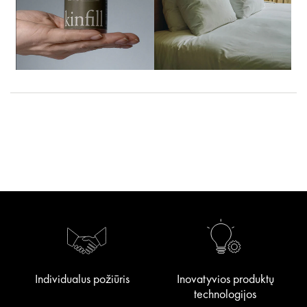
Individualus požiūris
Inovatyvios produktų
technologijos