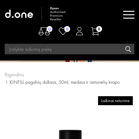
0
0
0
Pagrindinis
KINFILL pagalvių dulksna, 50ml, medaus ir ramunėlių kvapo
Laikinai neturime