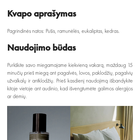
Kvapo aprašymas
Pagrindinės natos: Pušis, ramunėlės, eukaliptas, kedras.
Naudojimo būdas
Purkškite savo miegamajame kiekvieną vakarą, maždaug 15
minučių prieš miegą ant pagalvės, lovos, paklodžių, pagalvių
užvalkalų ir antklodžių. Prieš kasdienį naudojimą išbandykite
kitoje vietoje ant audinio, kad išvengtumėte galimos alergijos
ar dėmių.