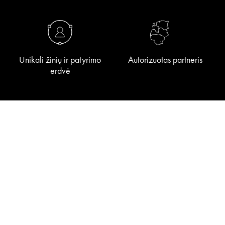
Unikali žinių ir patyrimo
Autorizuotas partneris
erdvė