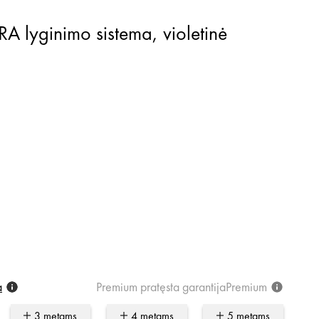
 lyginimo sistema, violetinė
a
Premium
pratęsta
garantija
Premium
3 metams
4 metams
5 metams