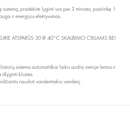
ę sistemą, pradėkite lyginti vos per 3 minutes, pasirinkę 1
auga ir energijos efektyvumas.
URIE ATSPARŪS 30 IR 40°C SKALBIMO CIKLAMS BEI
iatorių sistema automatiškai laiko audinį vietoje lentos ir
šlyginti klostes.
idžiantis naudoti vandentiekio vandenį.