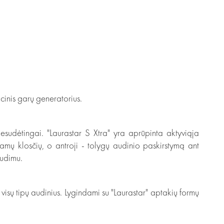
cinis garų generatorius.
nesudėtingai. "Laurastar S Xtra" yra aprūpinta aktyviąja
jamų klosčių, o antroji - tolygų audinio paskirstymą ant
audimu.
i visų tipų audinius. Lygindami su "Laurastar" aptakių formų