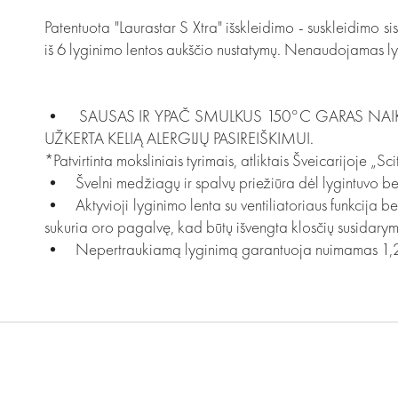
Patentuota "Laurastar S Xtra" išskleidimo - suskleidimo si
iš 6 lyginimo lentos aukščio nustatymų. Nenaudojamas lyg
• SAUSAS IR YPAČ SMULKUS 150°C GARAS NAIKINA
UŽKERTA KELIĄ ALERGIJŲ PASIREIŠKIMUI.
*Patvirtinta moksliniais tyrimais, atliktais Šveicarijoje „S
• Švelni medžiagų ir spalvų priežiūra dėl lygintuvo bei
• Aktyvioji lyginimo lenta su ventiliatoriaus funkcija bei
sukuria oro pagalvę, kad būtų išvengta klosčių susidarymo.
• Nepertraukiamą lyginimą garantuoja nuimamas 1,2 l ta