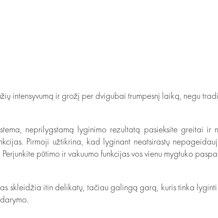
žių intensyvumą ir grožį per dvigubai trumpesnį laiką, negu tradi
istema, neprilygstamą lyginimo rezultatą pasieksite greitai ir 
unkcijas. Pirmoji užtikrina, kad lyginant neatsirastų nepageidau
es. Perjunkite pūtimo ir vakuumo funkcijas vos vienu mygtuko pasp
s skleidžia itin delikatų, tačiau galingą garą, kuris tinka lygint
sidarymo.