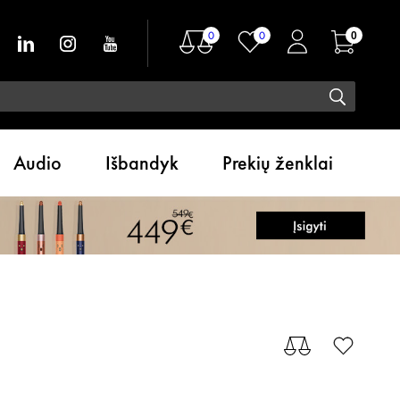
0
0
0
Audio
Išbandyk
Prekių ženklai