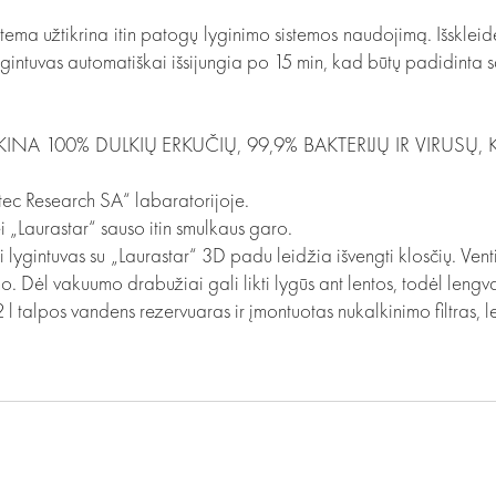
stema užtikrina itin patogų lyginimo sistemos naudojimą. Išskleid
intuvas automatiškai išsijungia po 15 min, kad būtų padidinta s
 100% DULKIŲ ERKUČIŲ, 99,9% BAKTERIJŲ IR VIRUSŲ, K
citec Research SA“ labaratorijoje.
 „Laurastar“ sauso itin smulkaus garo.
 lygintuvas su „Laurastar“ 3D padu leidžia išvengti klosčių. Ventil
 Dėl vakuumo drabužiai gali likti lygūs ant lentos, todėl lengva i
lpos vandens rezervuaras ir įmontuotas nukalkinimo filtras, le