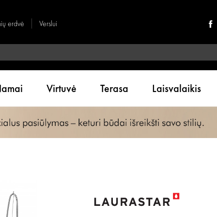
nių erdvė
Verslui
amai
Virtuvė
Terasa
Laisvalaikis