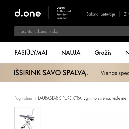
Salonai Lietuvoje
Ži
PASIŪLYMAI
NAUJA
Grožis
N
Pagrindinis
LAURASTAR S PURE XTRA lyginimo sistema, violetinė