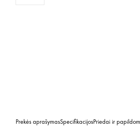
Prekės aprašymas
Specifikacijos
Priedai ir papildo