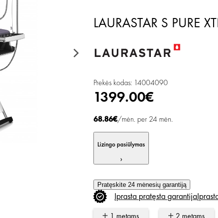
LAURASTAR S PURE XTRA
Prekės kodas: 14004090
1399.00€
68.86€
/mėn. per 24 mėn.
Lizingo pasiūlymas
›
Pratęskite 24 mėnesių garantiją
Įprasta
pratęsta
garantija
Įprast
1 metams
2 metams