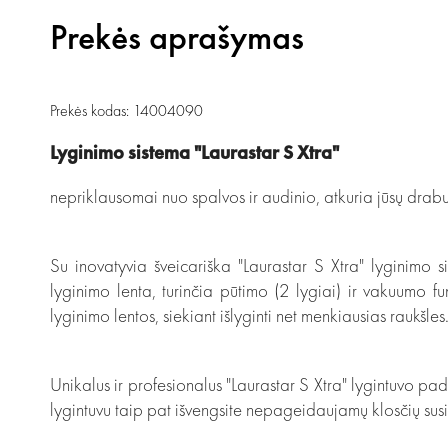
Prekės aprašymas
Prekės kodas: 14004090
Lyginimo sistema "Laurastar S Xtra"
nepriklausomai nuo spalvos ir audinio, atkuria jūsų drabu
Su inovatyvia šveicariška "Laurastar S Xtra" lyginimo s
lyginimo lenta, turinčia pūtimo (2 lygiai) ir vakuumo f
lyginimo lentos, siekiant išlyginti net menkiausias raukšl
Unikalus ir profesionalus "Laurastar S Xtra" lygintuvo pada
lygintuvu taip pat išvengsite nepageidaujamų klosčių su