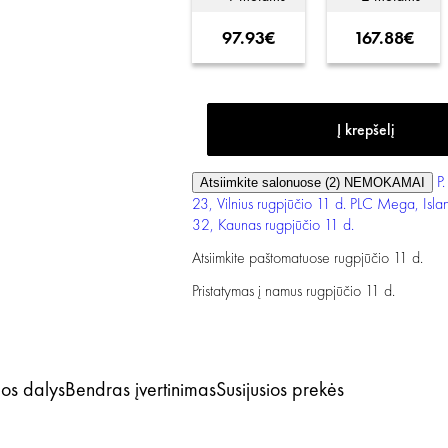
97.93€
167.88€
P.
Atsiimkite salonuose (2)
NEMOKAMAI
23, Vilnius
rugpjūčio 11 d.
PLC Mega, Island
32, Kaunas
rugpjūčio 11 d.
Atsiimkite paštomatuose
rugpjūčio 11 d.
Pristatymas į namus
rugpjūčio 11 d.
mos dalys
Bendras įvertinimas
Susijusios prekės