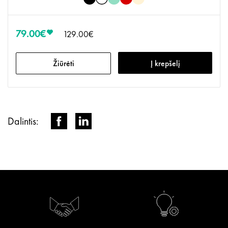
79.00€
129.00€
Žiūrėti
Į krepšelį
Dalintis: