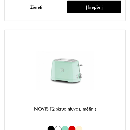
Žiūrėti
Į krepšelį
NOVIS T2 skrudintuvas, mėtinis