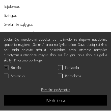
Lojalumas
Lizingas
Svetainės sąlygos
Pristatymas, apmokėjimas
Svetainėje naudojami slapukai. Jei sutinkate su slapukų naudojimu
Nemokamas grąžinimas
spauskite mygtuką „Sutinku“ arba naršykite toliau. Savo duotą sutikimą
bet kada galėsite atšaukti pakeisdami savo interneto naršyklės
Prekių kokybės garantija
nustatymus ir ištrindami įrašytus slapukus. Daugiau apie slapukus galite
Dovanų kupono naudojimo taisyklės
skaityti
Privatumo politikoje
.
Būtinieji
Funkciniai
Servisas
Statistiniai
Rinkodaros
Privatumo politika
Dovanų kuponas
Patvirtinti pažymėtus
D.U.K.
Patvirtinti visus
Žinių erdvė