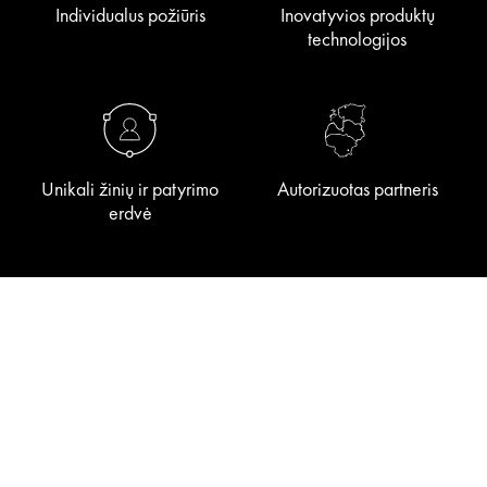
Individualus požiūris
Inovatyvios produktų
technologijos
Unikali žinių ir patyrimo
Autorizuotas partneris
erdvė