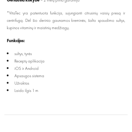
*VitaTec yra patentuota funkcija, sujungianti citrusinių vaisių presą ir
centrifugą. Dėl šio derinio gaunamos kreminės, šalto spaudimo sultys,
kupinos vitaminų ir maistinių medžiagų.
Funkcijos:
sultys, tyrės
Receptų aplikacija
iOS ir Android
Apsaugos sistema
Užraktas
Laido ilgis 1 m