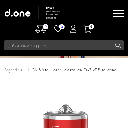
0
0
0
Pagrindinis
NOVIS Vita Juicer sulčiaspaudė SX-3 VDE, raudona