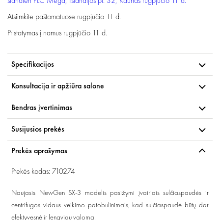
šiandien
PLC Mega, Islandijos pl. 32, Kaunas
rugpjūčio 11 d.
Atsiimkite paštomatuose
rugpjūčio 11 d.
Pristatymas į namus
rugpjūčio 11 d.
Specifikacijos
Konsultacija ir apžiūra salone
Bendras įvertinimas
Susijusios prekės
Prekės aprašymas
Prekės kodas: 710274
Naujasis NewGen SX-3 modelis pasižymi įvairiais sulčiaspaudės ir
centrifugos vidaus veikimo patobulinimais, kad sulčiaspaudė būtų dar
efektyvesnė ir lengviau valoma.