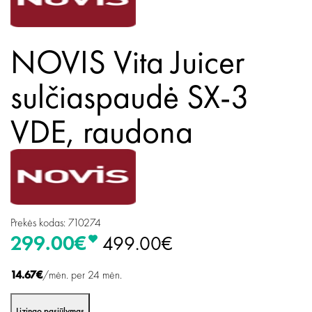
NOVIS Vita Juicer
sulčiaspaudė SX-3
VDE, raudona
Prekės kodas: 710274
299.00€
499.00€
14.67€
/mėn. per 24 mėn.
Lizingo pasiūlymas