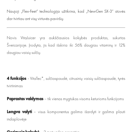
Naujoji „Flex-Feet“ technologija užtikrina, kad „NewGen SX-3“ stovės
dar tvirtiau ant visų virtuvės paviršių.
Novis VitaJuicer yra aukščiausios kokybės produktas, sukurtas
Šveicarijoje. Įrodyta, jis kad išskiria iki 56% daugiau vitaminų ir 12%
daugiau vaisių sulčių.
4 funkcijos
- VitaTec*, sulčiaspaudė, citrusinių vaisių sulčiaspaudė, tyrės
tvirtinimas
Paprastas valdymas
– tik vienas mygtukas visoms keturioms funkcijoms
Lengva valyti
– visus komponentus galima išardyti ir galima plauti
indaplovėje
Geriausia kokybė
– 2 metų pilna garantija