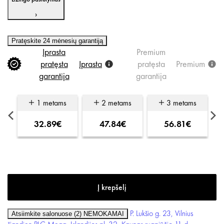
›
Pratęskite 24 mėnesių garantiją
Įprasta
Premium
pratęsta
Įprasta
pratęsta
Premium
garantija
garantija
s
1 metams
2 metams
3 metams
32.89€
47.84€
56.81€
P. Lukšio g. 23, Vilnius
Atsiimkite salonuose (2)
NEMOKAMAI