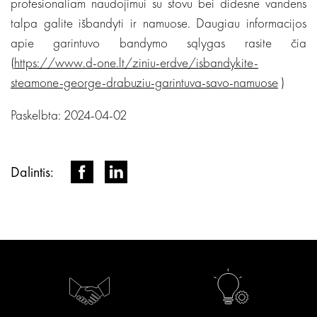
profesionaliam naudojimui su stovu bei didesne vandens
talpa galite išbandyti ir namuose. Daugiau informacijos
apie garintuvo bandymo sąlygas rasite čia
(
https://www.d-one.lt/ziniu-erdve/isbandykite-
steamone-george-drabuziu-garintuva-savo-namuose
)
Paskelbta: 2024-04-02
Dalintis: