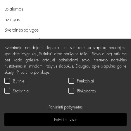
Lojalumas
Lizingas
Svetainės sąlygos
Pristatymas, apmokėjimas
Svetainėje naudojami slapukai. Jei sutinkate su slapukų naudojimu
Nemokamas grąžinimas
spauskite mygtuką „Sutinku“ arba naršykite toliau. Savo duotą sutikimą
bet kada galėsite atšaukti pakeisdami savo interneto naršyklės
Prekių kokybės garantija
nustatymus ir ištrindami įrašytus slapukus. Daugiau apie slapukus galite
Dovanų kupono naudojimo taisyklės
skaityti
Privatumo politikoje
.
Būtinieji
Funkciniai
Servisas
Statistiniai
Rinkodaros
Privatumo politika
Dovanų kuponas
Patvirtinti pažymėtus
D.U.K.
Patvirtinti visus
Žinių erdvė