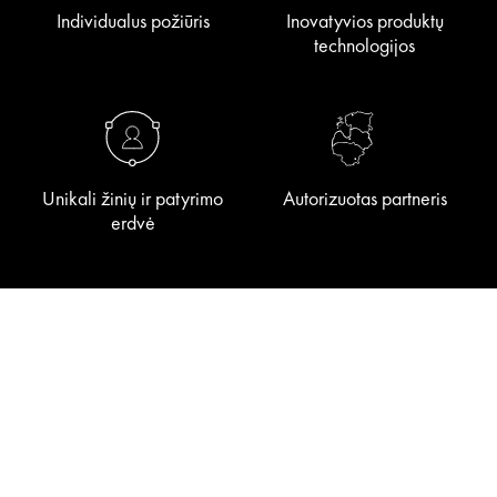
Individualus požiūris
Inovatyvios produktų
technologijos
Unikali žinių ir patyrimo
Autorizuotas partneris
erdvė