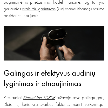
pagrindinėmis priežastimis, kodėl manome, jog tai yra
geriausias
drabužių garintuvas
(kurį esame išbandę) norime
pasidalinti ir su jumis.
Galingas ir efektyvus audinių
lyginimas ir atnaujinimas
Pirmiausiai
SteamOne FD80B
sužavėjo savo galingu garų
išleidimu, kuris yra svarbus faktorius norint veiksmingai