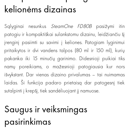
kelionėms dizainas
Sąlyginai nesunkus
SteamOne FD80B
pasižymi itin
patogiu ir kompaktiškai sulankstomu dizainu, leidžiančiu šį
įrenginį pasiimti su savimi į keliones. Patogiam lyginimui
pritaikytos ir dvi vandens talpos (80 ml ir 150 ml), kurių
pakanka iki 15 minučių garinimo. Didesnioji puikiai tiks
namų poreikiams, o mažesnioji patogiausia kur nors
išvykstant. Dar vienas dizaino privalumas – tai nuimamas
laidas. Ši funkcija padaro prietaisą dar patogesnį tiek
sutalpinti į krepšį, tiek sandėliuojant jį namuose.
Saugus ir veiksmingas
pasirinkimas