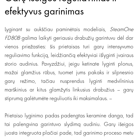
efektyvus garinimas
Lyginant su aukščiau paminėtais modeliais,
SteamOne
FD80B
galima laikyti geriausiu drabužių garintuvu dėl dar
vienos priežasties: šis prietaisas turi garų intensyvumo
reguliavimo funkciją, leidžiančią efektyviai išlyginti įvairaus
storio audinius. Pavyzdžiui, jeigu ketinate lyginti plonus,
mažai glamžius rūbus, tuomet jums pakaks ir silpnesnio
garų režimo, tačiau nusprendus lyginti medvilninius
marškinius ar kitus glamžytis linkusius drabužius – garų
stiprumą galėtumėte reguliuotis iki maksimalaus. –
Prietaiso lyginimo padas padengtas keramine danga, tad
tai palengvina garintuvo slydimą audiniu. Garų išeigos
juosta integruota plačiai pade, tad garinimo proceso metu