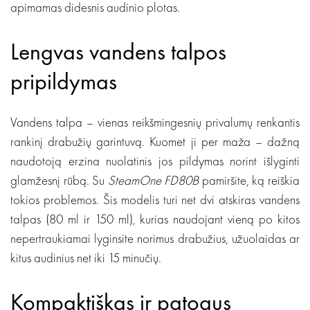
apimamas didesnis audinio plotas.
Lengvas vandens talpos
pripildymas
Vandens talpa – vienas reikšmingesnių privalumų renkantis
rankinį drabužių garintuvą. Kuomet ji per maža – dažną
naudotoją erzina nuolatinis jos pildymas norint išlyginti
glamžesnį rūbą. Su
SteamOne FD80B
pamiršite, ką reiškia
tokios problemos. Šis modelis turi net dvi atskiras vandens
talpas (80 ml ir 150 ml), kurias naudojant vieną po kitos
nepertraukiamai lyginsite norimus drabužius, užuolaidas ar
kitus audinius net iki 15 minučių.
Kompaktiškas ir patogus