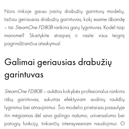
Nors rinkoje gausu įvairių drabužių garintuvų modelių,
tačiau geriausias drabužių garintuvas, kokį esame išbandę
– tai
SteamOne FD80B
rankinis garų lygintuvas. Kodėl taip
manome? Skaitykite straipsnį ir rasite visus teiginį
pagrindžiančius atsakymus!
Galimai geriausias drabužių
garintuvas
SteamOne FD80B
– aukštos kokybės profesionalus rankinis
rūbų garintuvas, sukurtas efektyviam audinių raukšlių
lyginimui bei atnaujinimui. Šio modelio prietaisas pasaulyje
itin mėgiamas dėl savo galingo našumo, universalumo bei
patogių funkcijų, tinkančių intensyvesniam naudojimui. O