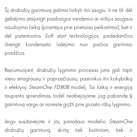
Šį drabužių garintuvą galima laikyti itin saugiu. Ir ne tik dėl
gebėjimo atsijungti pasibaigus vandeniui ar viršijus saugaus
naudojimo laiką (priartėjus prie prietaiso perkaitimo), bet ir
dėl patentuotos
Soft start
technologijos, padedančios
išvengti kondensato lašėjimo nuo pačios garinimo
pradžios.
Reziumuojant, drabužių lyginimo procesas jums gali tapti
vienu smagiausių ir paprasčiausių, pasirinkus itin kokybišką
ir efektyvų
SteamOne FD80B
modelį. Tai laiką ir energiją
taupantis sprendimas, todėl neabejojame, jog pabandę šį
garintuvą vargu ar norėsite grįžti prie įprasto rūbų lyginimo.
Jeigu susižavėjote ir jūs, panašaus modelio
SteamOne
drabužių garintuvą, skirtą tiek buitiniam, tiek ir