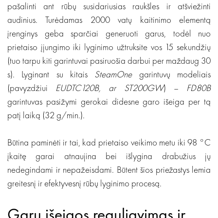
pašalinti ant rūbų susidariusias raukšles ir atšviežinti
audinius. Turėdamas 2000 vatų kaitinimo elementą
įrenginys geba sparčiai generuoti garus, todėl nuo
prietaiso įjungimo iki lyginimo užtruksite vos 15 sekundžių
(tuo tarpu kiti garintuvai pasiruošia darbui per maždaug 30
s). Lyginant su kitais
SteamOne
garintuvų modeliais
(pavyzdžiui
EUDTC120B, ar ST200GW
) –
FD80B
garintuvas pasižymi gerokai didesne garo išeiga per tą
patį laiką (32 g/min.).
Būtina paminėti ir tai, kad prietaiso veikimo metu iki 98 °C
įkaitę garai atnaujina bei išlygina drabužius jų
nedegindami ir nepažeisdami. Būtent šios priežastys lemia
greitesnį ir efektyvesnį rūbų lyginimo procesą.
Garų išeigos reguliavimas ir