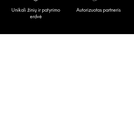
Unikali žinių ir patyrimo
Autorizuotas partneris
erdvė