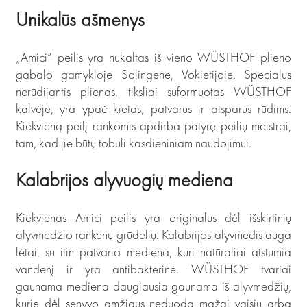
Unikalūs ašmenys
„Amici“ peilis yra nukaltas iš vieno WÜSTHOF plieno
gabalo gamykloje Solingene, Vokietijoje. Specialus
nerūdijantis plienas, tiksliai suformuotas WÜSTHOF
kalvėje, yra ypač kietas, patvarus ir atsparus rūdims.
Kiekvieną peilį rankomis apdirba patyrę peilių meistrai,
tam, kad jie būtų tobuli kasdieniniam naudojimui.
Kalabrijos alyvuogių mediena
Kiekvienas Amici peilis yra originalus dėl išskirtinių
alyvmedžio rankenų grūdelių. Kalabrijos alyvmedis auga
lėtai, su itin patvaria mediena, kuri natūraliai atstumia
vandenį ir yra antibakterinė. WÜSTHOF tvariai
gaunama mediena daugiausia gaunama iš alyvmedžių,
kurie dėl senyvo amžiaus neduoda mažai vaisių arba