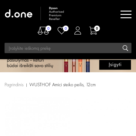
0
0
0
Pagrindinis
WUSTHOF Amici steiko peilis, 12cm