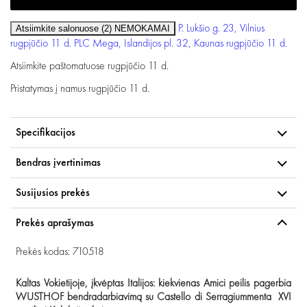
P. Lukšio g. 23, Vilnius
Atsiimkite salonuose (2)
NEMOKAMAI
rugpjūčio 11 d.
PLC Mega, Islandijos pl. 32, Kaunas
rugpjūčio 11 d.
Atsiimkite paštomatuose
rugpjūčio 11 d.
Pristatymas į namus
rugpjūčio 11 d.
Specifikacijos
Bendras įvertinimas
Susijusios prekės
Prekės aprašymas
Prekės kodas: 710518
Kaltas Vokietijoje, įkvėptas Italijos: kiekvienas Amici peilis pagerbia
WUSTHOF bendradarbiavimą su Castello di Serragiummenta XVI