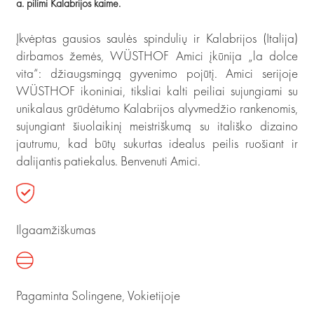
a. pilimi Kalabrijos kaime.
Įkvėptas gausios saulės spindulių ir Kalabrijos (Italija)
dirbamos žemės, WÜSTHOF Amici įkūnija „la dolce
vita“: džiaugsmingą gyvenimo pojūtį. Amici serijoje
WÜSTHOF ikoniniai, tiksliai kalti peiliai sujungiami su
unikalaus grūdėtumo Kalabrijos alyvmedžio rankenomis,
sujungiant šiuolaikinį meistriškumą su itališko dizaino
jautrumu, kad būtų sukurtas idealus peilis ruošiant ir
dalijantis patiekalus. Benvenuti Amici.
Ilgaamžiškumas
Pagaminta Solingene, Vokietijoje