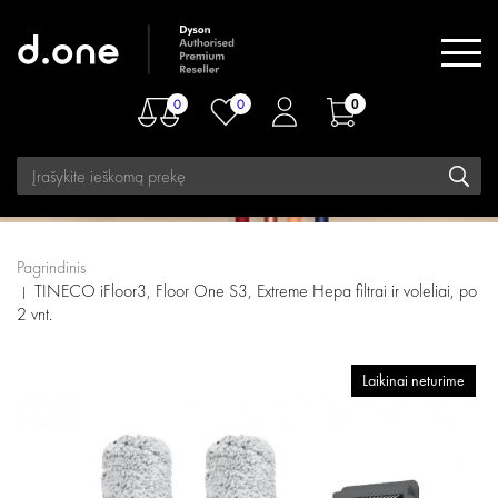
0
0
0
Pagrindinis
TINECO iFloor3, Floor One S3, Extreme Hepa filtrai ir voleliai, po
2 vnt.
Laikinai neturime