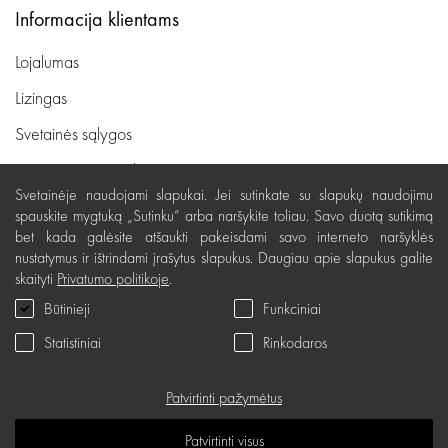
Informacija klientams
Lojalumas
Lizingas
Svetainės sąlygos
Pristatymas, apmokėjimas
Svetainėje naudojami slapukai. Jei sutinkate su slapukų naudojimu
Nemokamas grąžinimas
spauskite mygtuką „Sutinku“ arba naršykite toliau. Savo duotą sutikimą
bet kada galėsite atšaukti pakeisdami savo interneto naršyklės
Prekių kokybės garantija
nustatymus ir ištrindami įrašytus slapukus. Daugiau apie slapukus galite
Dovanų kupono naudojimo taisyklės
skaityti
Privatumo politikoje
.
Būtinieji
Funkciniai
Servisas
Statistiniai
Rinkodaros
Privatumo politika
Dovanų kuponas
Patvirtinti pažymėtus
D.U.K.
Patvirtinti visus