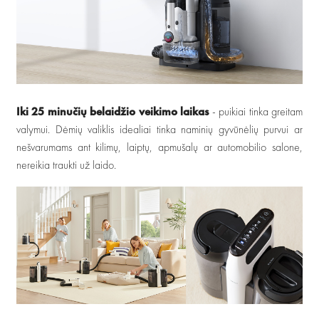
Iki 25 minučių belaidžio veikimo laikas
- puikiai tinka greitam
valymui. Dėmių valiklis idealiai tinka naminių gyvūnėlių purvui ar
nešvarumams ant kilimų, laiptų, apmušalų ar automobilio salone,
nereikia traukti už laido.