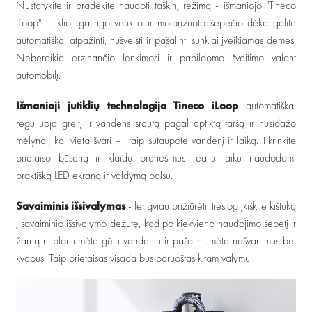
Nustatykite ir pradėkite naudoti taškinį režimą - išmaniojo "Tineco
iLoop" jutiklio, galingo variklio ir motorizuoto šepečio dėka galite
automatiškai atpažinti, nušveisti ir pašalinti sunkiai įveikiamas dėmes.
Nebereikia erzinančio lenkimosi ir papildomo šveitimo valant
automobilį.
Išmanioji jutiklių technologija Tineco iLoop
automatiškai
reguliuoja greitį ir vandens srautą pagal aptiktą taršą ir nusidažo
mėlynai, kai vieta švari – taip sutaupote vandenį ir laiką. Tikrinkite
prietaiso būseną ir klaidų pranešimus realiu laiku naudodami
praktišką LED ekraną ir valdymą balsu.
Savaiminis išsivalymas
- lengviau prižiūrėti: tiesiog įkiškite kištuką
į savaiminio išsivalymo dėžutę, kad po kiekvieno naudojimo šepetį ir
žarną nuplautumėte gėlu vandeniu ir pašalintumėte nešvarumus bei
kvapus. Taip prietaisas visada bus paruoštas kitam valymui.