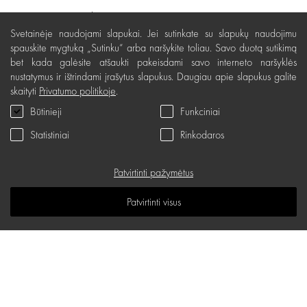
Pristatymas, apmokėjimas
Svetainėje naudojami slapukai. Jei sutinkate su slapukų naudojimu
Nemokamas grąžinimas
spauskite mygtuką „Sutinku“ arba naršykite toliau. Savo duotą sutikimą
bet kada galėsite atšaukti pakeisdami savo interneto naršyklės
Prekių kokybės garantija
nustatymus ir ištrindami įrašytus slapukus. Daugiau apie slapukus galite
Dovanų kupono naudojimo taisyklės
skaityti
Privatumo politikoje
.
Būtinieji
Funkciniai
Servisas
Statistiniai
Rinkodaros
Privatumo politika
Dovanų kuponas
Patvirtinti pažymėtus
D.U.K.
Patvirtinti visus
Žinių erdvė
Svetainės žemėlapis
d.one salonų adresai