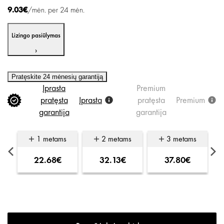
9.03€
/mėn. per 24 mėn.
Lizingo pasiūlymas
›
Pratęskite 24 mėnesių garantiją
Įprasta
Premium
pratęsta
Įprasta
pratęsta
Premium
garantija
garantija
s
1 metams
2 metams
3 metams
22.68€
32.13€
37.80€