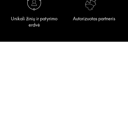
Unikali žinių ir patyrimo
Autorizuotas partneris
erdvė