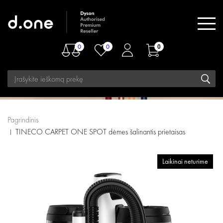
0
0
0
Pagrindinis
TINECO CARPET ONE SPOT dėmes šalinantis prietaisas
Laikinai neturime