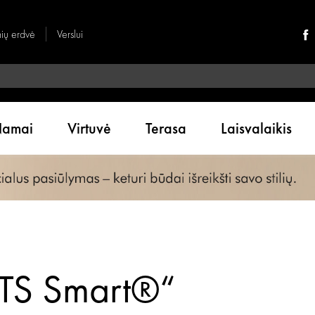
nių erdvė
Verslui
amai
Virtuvė
Terasa
Laisvalaikis
ta TS Smart®“