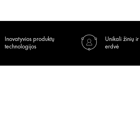
Inovatyvios produktų
Unikali žinių i
technologijos
erdvė