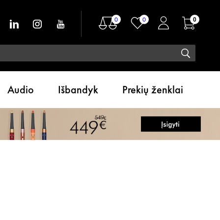
0
0
0
Audio
Išbandyk
Prekių ženklai