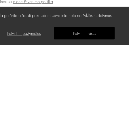
žinau su
d.one Privatumo politika
a galėsite atšaukti pakeisdami savo interneto naršyklės nustatymus ir
Patvirtinti pažymėtus
Patvirtinti visus