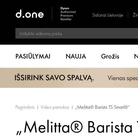
Salonai Lietuvoje
Ži
PASIŪLYMAI
NAUJA
Grožis
N
Pagrindinis
Video pamokos
„Melitta® Barista TS Smart®“
„Melitta® Baris