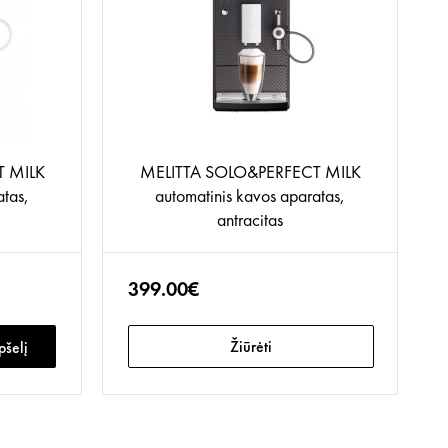
T MILK
MELITTA SOLO&PERFECT MILK
atas,
automatinis kavos aparatas,
antracitas
399.00€
Žiūrėti
pšelį