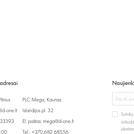
 adresai
Naujienla
ilnius
PLC Mega, Kaunas
@d-one.lt
Islandijos pl. 32
Sutink
 33393
El. paštas:
mega@d-one.lt
rinkoda
įskaita
9:00
Tel.:
+370 682 68556