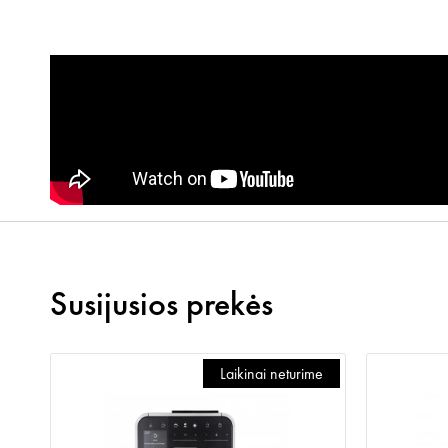
Susijusios prekės
me
Laikinai neturime