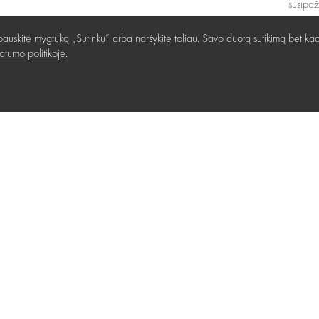
susipa
6:00
I - VII 10:00 - 21:00
auskite mygtuką „Sutinku“ arba naršykite toliau. Savo duotą sutikimą bet kad
vatumo politikoje
.
i
Kaip nuvykti
” rekvizitai
›