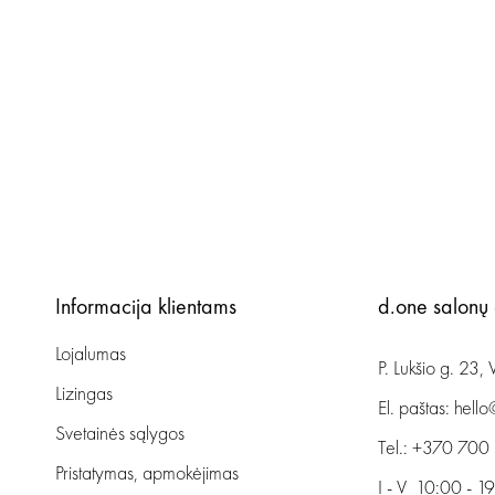
Informacija klientams
d.one salonų
Lojalumas
P. Lukšio g. 23, V
Lizingas
El. paštas:
hello
Svetainės sąlygos
Tel.:
+370 700
Pristatymas, apmokėjimas
I - V 10:00 - 1