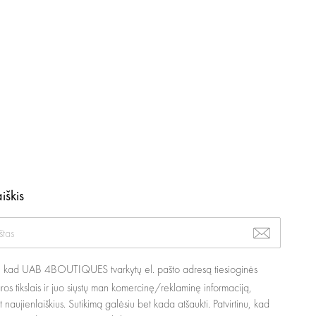
iškis
u, kad UAB 4BOUTIQUES tvarkytų el. pašto adresą tiesioginės
ros tikslais ir juo siųstų man komercinę/reklaminę informaciją,
nt naujienlaiškius. Sutikimą galėsiu bet kada atšaukti. Patvirtinu, kad