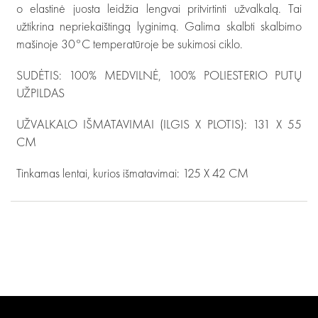
o elastinė juosta leidžia lengvai pritvirtinti užvalkalą. Tai
užtikrina nepriekaištingą lyginimą. Galima skalbti skalbimo
mašinoje 30°C temperatūroje be sukimosi ciklo.
SUDĖTIS: 100% MEDVILNĖ, 100% POLIESTERIO PUTŲ
UŽPILDAS
UŽVALKALO IŠMATAVIMAI (ILGIS X PLOTIS): 131 X 55
CM
Tinkamas lentai, kurios išmatavimai: 125 X 42 CM