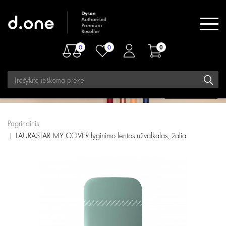
0
0
0
Pagrindinis
LAURASTAR MY COVER lyginimo lentos užvalkalas, žalia