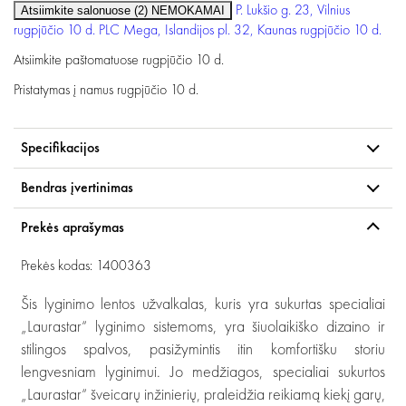
P. Lukšio g. 23, Vilnius
Atsiimkite salonuose (2)
NEMOKAMAI
rugpjūčio 10 d.
PLC Mega, Islandijos pl. 32, Kaunas
rugpjūčio 10 d.
Atsiimkite paštomatuose
rugpjūčio 10 d.
Pristatymas į namus
rugpjūčio 10 d.
Specifikacijos
Bendras įvertinimas
Prekės aprašymas
Prekės kodas: 1400363
Šis lyginimo lentos užvalkalas, kuris yra sukurtas specialiai
„Laurastar“ lyginimo sistemoms, yra šiuolaikiško dizaino ir
stilingos spalvos, pasižymintis itin komfortišku storiu
lengvesniam lyginimui. Jo medžiagos, specialiai sukurtos
„Laurastar“ šveicarų inžinierių, praleidžia reikiamą kiekį garų,