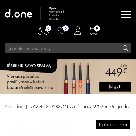
0
0
0
Pagrindinis
DYSON SUPERSONIC difuzorius, 970266-06, juodas
Laikinai neturime