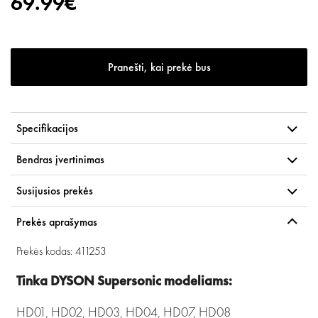
69.99€
Pranešti, kai prekė bus
Specifikacijos
Bendras įvertinimas
Susijusios prekės
Prekės aprašymas
Prekės kodas: 411253
Tinka DYSON Supersonic modeliams:
HD01, HD02, HD03, HD04, HD07, HD08