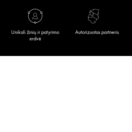
Unikali žinių ir patyrimo
Autorizuotas partneris
erdvė