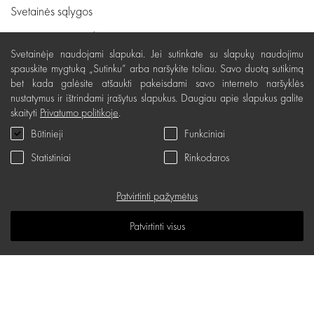
Svetainės sąlygos
Pristatymas, apmokėjimas
Svetainėje naudojami slapukai. Jei sutinkate su slapukų naudojimu
Nemokamas grąžinimas
spauskite mygtuką „Sutinku“ arba naršykite toliau. Savo duotą sutikimą
bet kada galėsite atšaukti pakeisdami savo interneto naršyklės
Prekių kokybės garantija
nustatymus ir ištrindami įrašytus slapukus. Daugiau apie slapukus galite
Dovanų kupono naudojimo taisyklės
skaityti
Privatumo politikoje
.
Būtinieji
Funkciniai
Servisas
Statistiniai
Rinkodaros
Privatumo politika
Dovanų kuponas
Patvirtinti pažymėtus
D.U.K.
Patvirtinti visus
Žinių erdvė
Svetainės žemėlapis
d.one salonų adresai