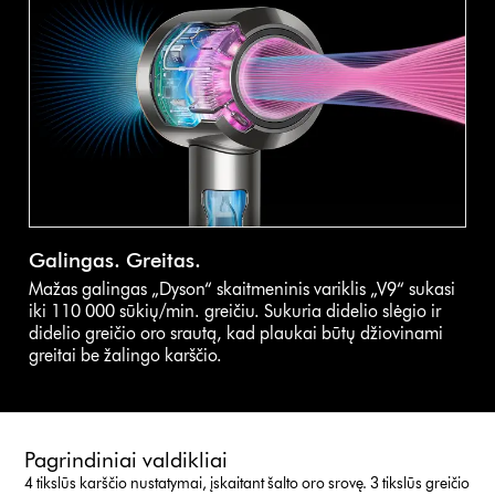
Galingas. Greitas.
Mažas galingas „Dyson“ skaitmeninis variklis „V9“ sukasi
iki 110 000 sūkių/min. greičiu. Sukuria didelio slėgio ir
didelio greičio oro srautą, kad plaukai būtų džiovinami
greitai be žalingo karščio.
Pagrindiniai valdikliai
4 tikslūs karščio nustatymai, įskaitant šalto oro srovę. 3 tikslūs greičio