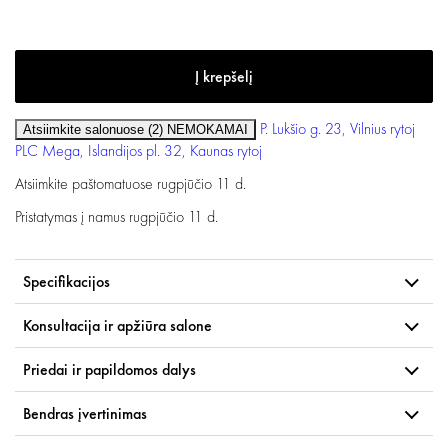
P. Lukšio g. 23, Vilnius
rytoj
Atsiimkite salonuose (2)
NEMOKAMAI
PLC Mega, Islandijos pl. 32, Kaunas
rytoj
Atsiimkite paštomatuose
rugpjūčio 11 d.
Pristatymas į namus
rugpjūčio 11 d.
Specifikacijos
Konsultacija ir apžiūra salone
Priedai ir papildomos dalys
Bendras įvertinimas