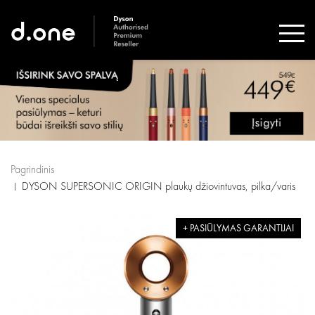
Pagrindinis
DYSON SUPERSONIC ORIGIN plaukų džiovintuvas, pilka/varis
+ PASIŪLYMAS GARANTIJAI