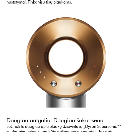
nustatymai. Tinka visų tipų plaukams.
Daugiau antgalių. Daugiau šukuosenų.
Sužinokite daugiau apie plaukų džiovintuvą „Dyson Supersonic™“
su daugiau priedų, kad būtų galima geriau naudoti. Tas pats