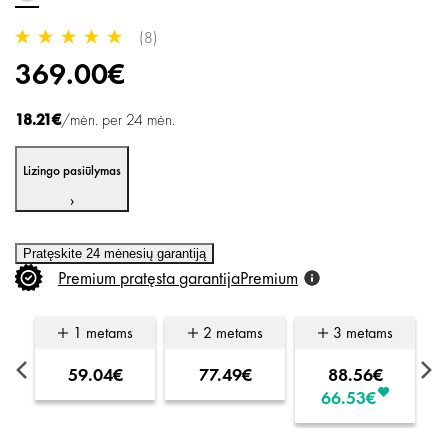
(8)
369.00€
18.21€
/mėn. per 24 mėn.
Lizingo pasiūlymas
›
Pratęskite 24 mėnesių garantiją
Premium
pratęsta
garantija
Premium
s
1 metams
2 metams
3 metams
59.04€
77.49€
88.56€
66.53€