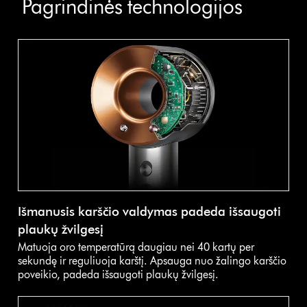
Pagrindinės technologijos
Išmanusis karščio valdymas padeda išsaugoti
plaukų žvilgesį
Matuoja oro temperatūrą daugiau nei 40 kartų per
sekundę ir reguliuoja karštį. Apsauga nuo žalingo karščio
poveikio, padeda išsaugoti plaukų žvilgesį.