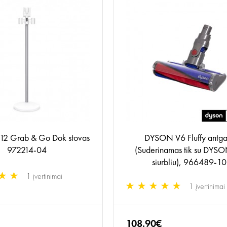
2 Grab & Go Dok stovas
DYSON V6 Fluffy antga
972214-04
(Suderinamas tik su DYS
siurbliu), 966489-10
1 įvertinimai
1 įvertinimai
108.90€