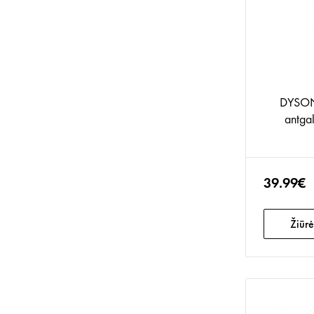
DYSON 
antga
39.99€
Žiūrė