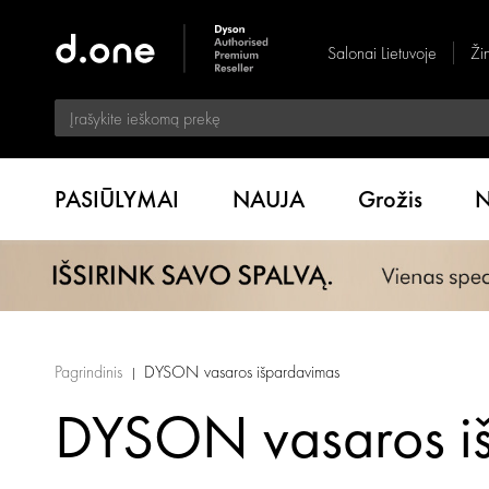
Salonai Lietuvoje
Ži
PASIŪLYMAI
NAUJA
Grožis
N
Pagrindinis
DYSON vasaros išpardavimas
DYSON vasaros i