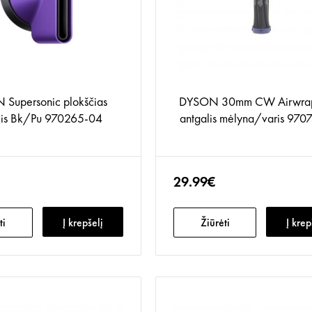
Supersonic plokščias
DYSON 30mm CW Airwrap
lis Bk/Pu 970265-04
antgalis mėlyna/varis 970
29.99€
ti
Į krepšelį
Žiūrėti
Į krep