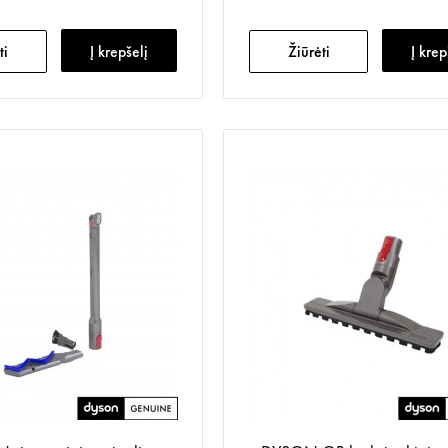
ti
Į krepšelį
Žiūrėti
Į krep