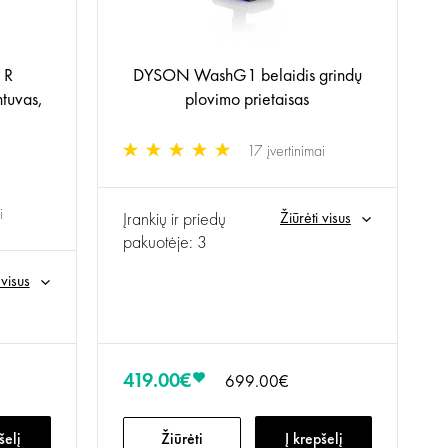
 R
DYSON WashG1 belaidis grindų
ntuvas,
plovimo prietaisas
17 įvertinimai
i
Įrankių ir priedų
Žiūrėti visus
pakuotėje: 3
 visus
419.00€
699.00€
šelį
Žiūrėti
Į krepšelį