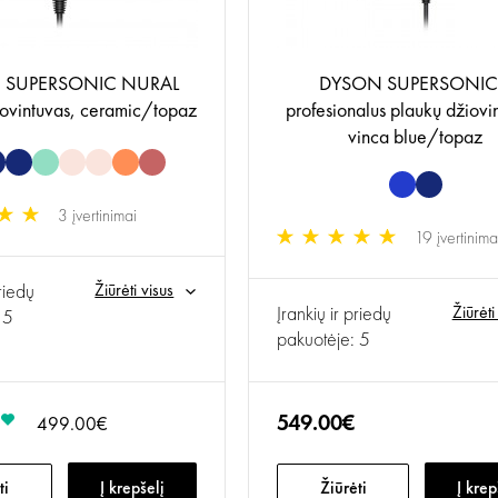
 SUPERSONIC NURAL
DYSON SUPERSONIC
iovintuvas, ceramic/topaz
profesionalus plaukų džiovi
vinca blue/topaz
3 įvertinimai
19 įvertinima
priedų
Žiūrėti visus
Įrankių ir priedų
Žiūrėti
 5
pakuotėje: 5
549.00€
499.00€
ti
Į krepšelį
Žiūrėti
Į krep