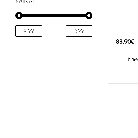
KAINA:
88.90€
Žiūrė