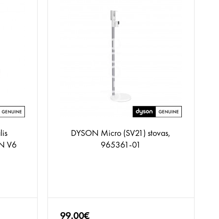
lis
DYSON Micro (SV21) stovas,
ON V6
965361-01
99.00€