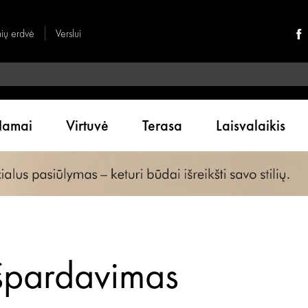
nių erdvė
Verslui
amai
Virtuvė
Terasa
Laisvalaikis
špardavimas