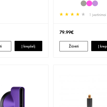
1 įvertinimai
79.99€
ti
Į krepšelį
Žiūrėti
Į krep