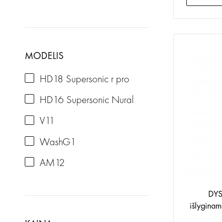
MODELIS
HD18 Supersonic r pro
HD16 Supersonic Nural
V11
WashG1
AM12
DY
išlyginam