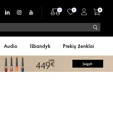
0
0
0
Audio
Išbandyk
Prekių ženklai