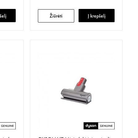
šelį
Žiūrėti
Į krepšelį