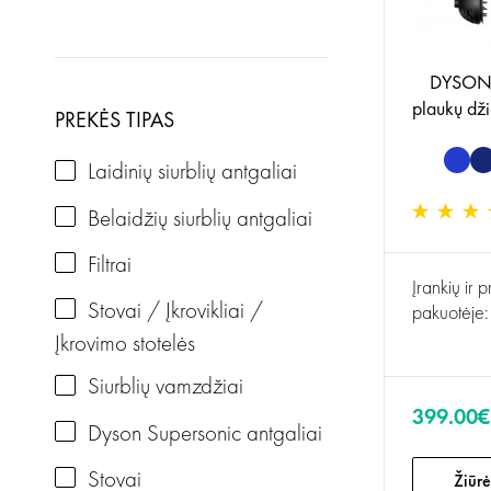
DYSON
plaukų dž
PREKĖS TIPAS
Laidinių siurblių antgaliai
Belaidžių siurblių antgaliai
Filtrai
Įrankių ir 
Stovai / Įkrovikliai /
pakuotėje:
Įkrovimo stotelės
Siurblių vamzdžiai
399.00€
Dyson Supersonic antgaliai
Stovai
Žiūrė