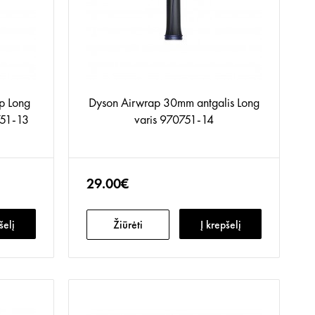
 Long
Dyson Airwrap 30mm antgalis Long
751-13
varis 970751-14
29.00€
šelį
Žiūrėti
Į krepšelį