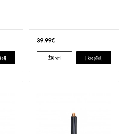
39.99€
šelį
Žiūrėti
Į krepšelį