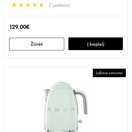
2 įvertinimai
129.00€
Žiūrėti
Į krepšelį
Laikinai neturime