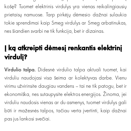
košę? Tuomet elektrinis virdulys yra vienas reikalingiausių
prietaisų namuose. Tarp pirkėjų dėmesio dažnai sulaukia
tokie sprendimai kaip Smeg virdulys ar Smeg arbatinukas,
nes šiandien svarbi ne tik funkcija, bet ir dizainas.
Į ką atkreipti dėmesį renkantis elektrinį
virdulį?
Virdulio talpa.
Didesnė virdulio talpa aktuali tuomet, kai
virduliu naudojasi visa šeima ar kolektyvas darbe. Vienu
virimu užvirinsite daugiau vandens – tai ne tik patogu, bet ir
ekonomiška, nes sutaupysite elektros energijos. Žinoma, jei
virduliu naudosis vienas ar du asmenys, tuomet virdulys gali
būti ir mažesnės talpos, tačiau verta įvertinti, kaip dažnai
pas jus lankosi svečiai.