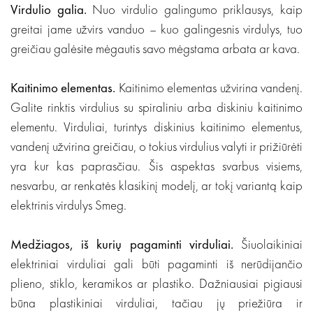
Virdulio galia.
Nuo virdulio galingumo priklausys, kaip
greitai jame užvirs vanduo – kuo galingesnis virdulys, tuo
greičiau galėsite mėgautis savo mėgstama arbata ar kava.
Kaitinimo elementas.
Kaitinimo elementas užvirina vandenį.
Galite rinktis virdulius su spiraliniu arba diskiniu kaitinimo
elementu. Virduliai, turintys diskinius kaitinimo elementus,
vandenį užvirina greičiau, o tokius virdulius valyti ir prižiūrėti
yra kur kas paprasčiau. Šis aspektas svarbus visiems,
nesvarbu, ar renkatės klasikinį modelį, ar tokį variantą kaip
elektrinis virdulys Smeg.
Medžiagos, iš kurių pagaminti virduliai.
Šiuolaikiniai
elektriniai virduliai gali būti pagaminti iš nerūdijančio
plieno, stiklo, keramikos ar plastiko. Dažniausiai pigiausi
būna plastikiniai virduliai, tačiau jų priežiūra ir