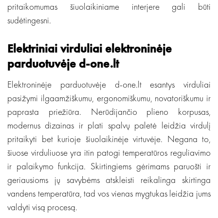
pritaikomumas šiuolaikiniame interjere gali būti
sudėtingesni.
Elektriniai virduliai elektroninėje
parduotuvėje d-one.lt
Elektroninėje parduotuvėje d-one.lt esantys virduliai
pasižymi ilgaamžiškumu, ergonomiškumu, novatoriškumu ir
paprasta priežiūra. Nerūdijančio plieno korpusas,
modernus dizainas ir plati spalvų paletė leidžia virdulį
pritaikyti bet kurioje šiuolaikinėje virtuvėje. Negana to,
šiuose virduliuose yra itin patogi temperatūros reguliavimo
ir palaikymo funkcija. Skirtingiems gėrimams paruošti ir
geriausioms jų savybėms atskleisti reikalinga skirtinga
vandens temperatūra, tad vos vienas mygtukas leidžia jums
valdyti visą procesą.