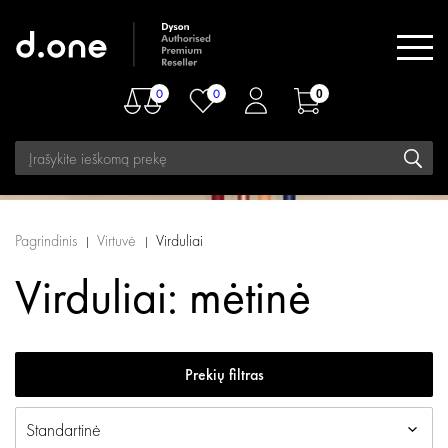
0
0
0
Pagrindinis
Virtuvė
Virduliai
Virduliai: mėtinė
Prekių filtras