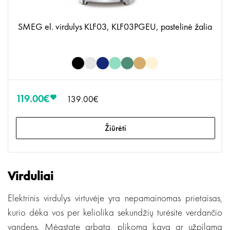
SMEG el. virdulys KLF03, KLF03PGEU, pastelinė žalia
119.00€
139.00€
Žiūrėti
Virduliai
Elektrinis virdulys virtuvėje yra nepamainomas prietaisas,
kurio dėka vos per keliolika sekundžių turėsite verdančio
vandens. Mėgstate arbatą, plikomą kavą ar užpilamą