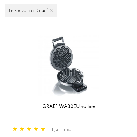
Prekės ženklai: Graef
GRAEF WA80EU vaflinė
3 įvertinimai