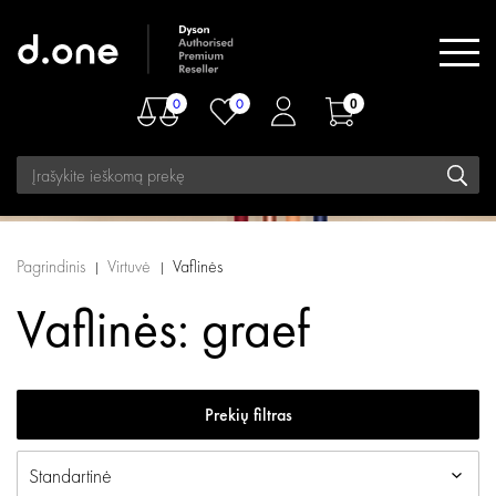
0
0
0
Pagrindinis
Virtuvė
Vaflinės
Vaflinės: graef
Prekių filtras