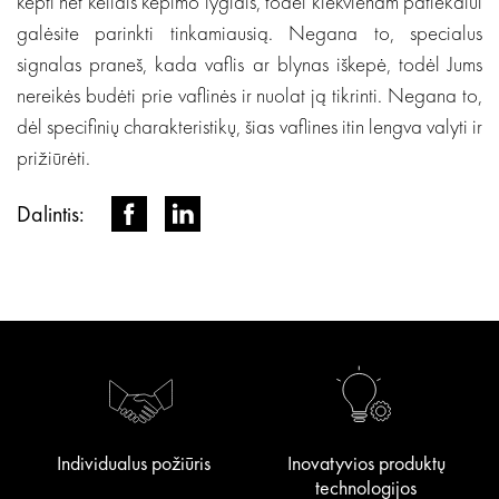
kepti net keliais kepimo lygiais, todėl kiekvienam patiekalui
galėsite parinkti tinkamiausią. Negana to, specialus
signalas praneš, kada vaflis ar blynas iškepė, todėl Jums
nereikės budėti prie vaflinės ir nuolat ją tikrinti. Negana to,
dėl specifinių charakteristikų, šias vaflines itin lengva valyti ir
prižiūrėti.
Dalintis:
Individualus požiūris
Inovatyvios produktų
technologijos