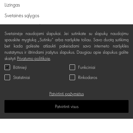
Lizingas
Svetainės sąlygos
Pristatymas, apmokėjimas
Svetainėje naudojami slapukai. Jei sutinkate su slapukų naudojimu
Nemokamas grąžinimas
spauskite mygtuką „Sutinku“ arba naršykite toliau. Savo duotą sutikimą
bet kada galėsite atšaukti pakeisdami savo interneto naršyklės
Prekių kokybės garantija
nustatymus ir ištrindami įrašytus slapukus. Daugiau apie slapukus galite
Dovanų kupono naudojimo taisyklės
skaityti
Privatumo politikoje
.
Būtinieji
Funkciniai
Servisas
Statistiniai
Rinkodaros
Privatumo politika
Dovanų kuponas
Patvirtinti pažymėtus
D.U.K.
Patvirtinti visus
Žinių erdvė
Svetainės žemėlapis