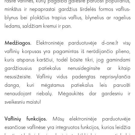
rasite vaflines, kurių pagalba galėsite paruošti populiarius,
minkštus ir nepaprastai gardžius širdelės formos vaflius-
blynus bei plokščius trapius vaflius, blynelius ar ragelius
ledams, saldžiam kremui ir pan.
Medžiagos.
Elektroninėje parduotuvėje d-one.lt visų
vaflinių korpusas yra pagamintas iš nerūdijančio plieno,
kuris atsparus karščiui, todėl būsite tikri, jog gamindami
gardžiausius patiekalus nenusideginsite ar kitaip
nesusižeisite. Vaflinių vidus padengtas neprisvylančia
danga, kuri mėgstamus patiekalus leis paruošti
nenaudojant riebalų. Mėgaukitės dar gardesniu ir
sveikesniu maistu!
Vaflinių funkcijos.
Mūsų elektroninėje parduotuvėje
esančiose vaflinėse yra integruotos funkcijos, kurios leidžia