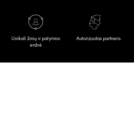
Unikali žinių ir patyrimo
Autorizuotas partneris
erdvė