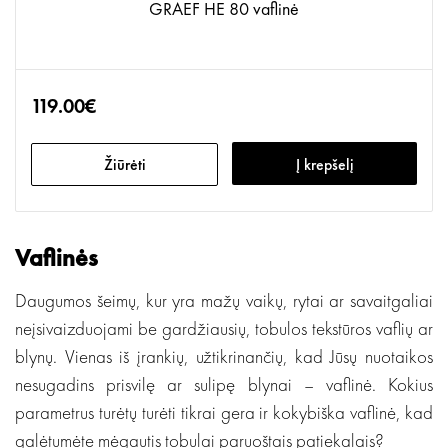
GRAEF HE 80 vaflinė
119.00€
Žiūrėti
Į krepšelį
Vaflinės
Daugumos šeimų, kur yra mažų vaikų, rytai ar savaitgaliai
neįsivaizduojami be gardžiausių, tobulos tekstūros vaflių ar
blynų. Vienas iš įrankių, užtikrinančių, kad Jūsų nuotaikos
nesugadins prisvilę ar sulipę blynai – vaflinė. Kokius
parametrus turėtų turėti tikrai gera ir kokybiška vaflinė, kad
galėtumėte mėgautis tobulai paruoštais patiekalais?