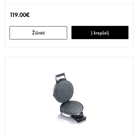
119.00€
Žiūrėti
Į krepšelį