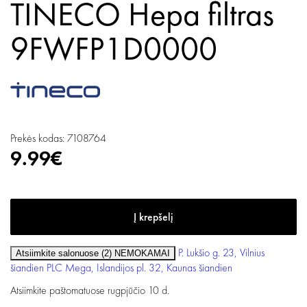
TINECO Hepa filtras
9FWFP1D0000
Prekės kodas: 7108764
9.99€
P. Lukšio g. 23, Vilnius
Atsiimkite salonuose (2)
NEMOKAMAI
šiandien
PLC Mega, Islandijos pl. 32, Kaunas
šiandien
Atsiimkite paštomatuose
rugpjūčio 10 d.