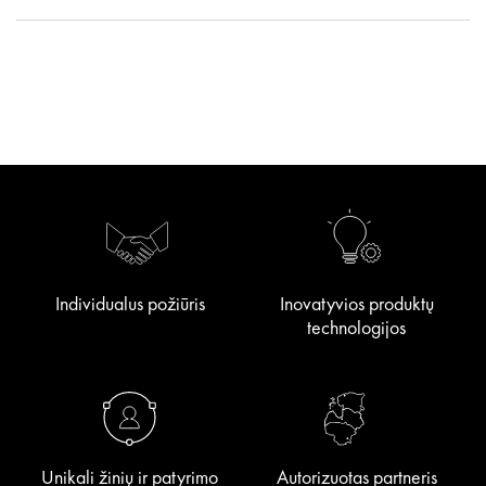
Individualus požiūris
Inovatyvios produktų
technologijos
Unikali žinių ir patyrimo
Autorizuotas partneris