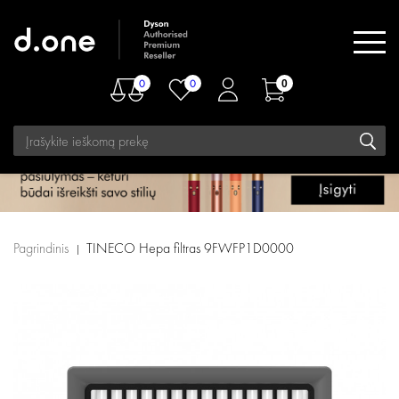
0
0
0
Pagrindinis
TINECO Hepa filtras 9FWFP1D0000