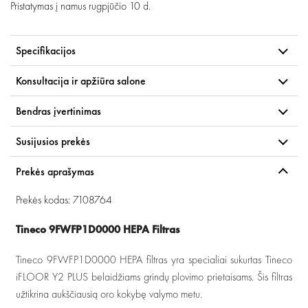
Pristatymas į namus
rugpjūčio 10 d.
Specifikacijos
Konsultacija ir apžiūra salone
Bendras įvertinimas
Susijusios prekės
Prekės aprašymas
Prekės kodas: 7108764
Tineco 9FWFP1D0000 HEPA Filtras
Tineco 9FWFP1D0000 HEPA filtras yra specialiai sukurtas Tineco
iFLOOR Y2 PLUS belaidžiams grindų plovimo prietaisams. Šis filtras
užtikrina aukščiausią oro kokybę valymo metu.