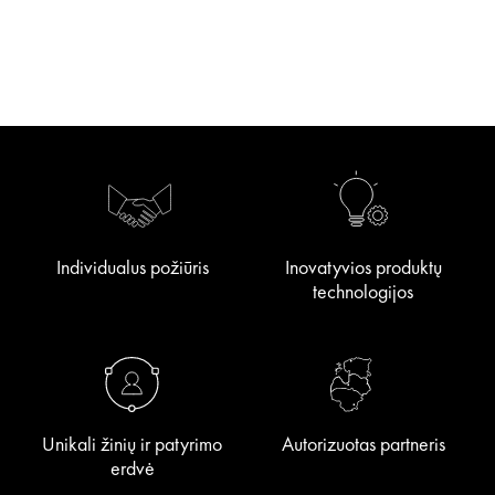
Individualus požiūris
Inovatyvios produktų
technologijos
Unikali žinių ir patyrimo
Autorizuotas partneris
erdvė