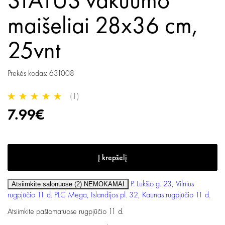
maišeliai 28x36 cm,
25vnt
Prekės kodas: 631008
(1)
7.99€
P. Lukšio g. 23, Vilnius
Atsiimkite salonuose (2)
NEMOKAMAI
rugpjūčio 11 d.
PLC Mega, Islandijos pl. 32, Kaunas
rugpjūčio 11 d.
Atsiimkite paštomatuose
rugpjūčio 11 d.