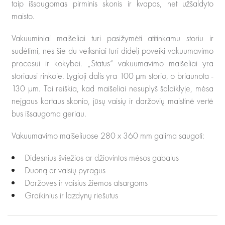
taip išsaugomas pirminis skonis ir kvapas, net užšaldyto
maisto.
Vakuuminiai maišeliai turi pasižymėti atitinkamu storiu ir
sudėtimi, nes šie du veiksniai turi didelį poveikį vakuumavimo
procesui ir kokybei. „Status“ vakuumavimo maišeliai yra
storiausi rinkoje. Lygioji dalis yra 100 µm storio, o briaunota -
130 µm. Tai reiškia, kad maišeliai nesuplyš šaldiklyje, mėsa
neįgaus kartaus skonio, jūsų vaisių ir daržovių maistinė vertė
bus išsaugoma geriau.
Vakuumavimo maišeliuose 280 x 360 mm galima saugoti:
Didesnius šviežios ar džiovintos mėsos gabalus
Duoną ar vaisių pyragus
Daržoves ir vaisius žiemos atsargoms
Graikinius ir lazdynų riešutus