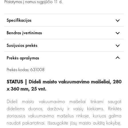
Pristatymas į namus
rugpjūčio 11 d.
Specifikacijos
Bendras įvertinimas
Susijusios prekės
Prekės aprašymas
Prekės kodas: 631008
STATUS |
Dideli maisto vakuumavimo maišeliai, 280
x 360 mm, 25 vnt.
Dideli maisto vakuumavimo maišeliai tinkami saugoti
dideliems duonos, daržovių ir vaisių kiekiams.
Rinkitės
storiausius vakuumavimo maišelius rinkoje, kuriuos galima
naudoti pakartotinai.
Išsaugokite jūsų maisto aukštą kokybę,