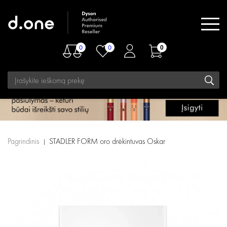
0
0
0
Pagrindinis
STADLER FORM oro drėkintuvas Oskar