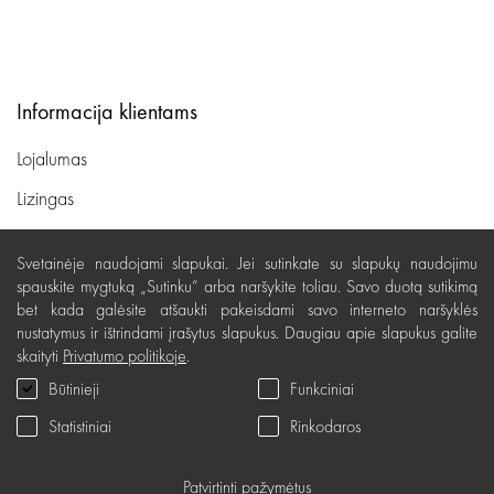
Informacija klientams
Lojalumas
Lizingas
Svetainės sąlygos
Svetainėje naudojami slapukai. Jei sutinkate su slapukų naudojimu
Pristatymas, apmokėjimas
spauskite mygtuką „Sutinku“ arba naršykite toliau. Savo duotą sutikimą
bet kada galėsite atšaukti pakeisdami savo interneto naršyklės
Nemokamas grąžinimas
nustatymus ir ištrindami įrašytus slapukus. Daugiau apie slapukus galite
skaityti
Privatumo politikoje
.
Prekių kokybės garantija
Būtinieji
Funkciniai
Dovanų kupono naudojimo taisyklės
Statistiniai
Rinkodaros
Servisas
Privatumo politika
Patvirtinti pažymėtus