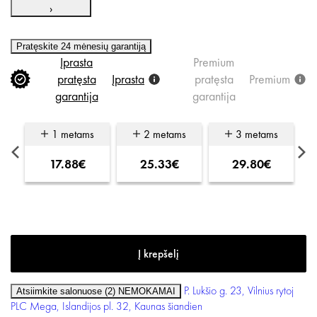
›
Pratęskite 24 mėnesių garantiją
Įprasta
Premium
pratęsta
Įprasta
pratęsta
Premium
garantija
garantija
s
1 metams
2 metams
3 metams
17.88€
25.33€
29.80€
P. Lukšio g. 23, Vilnius
rytoj
Atsiimkite salonuose (2)
NEMOKAMAI
PLC Mega, Islandijos pl. 32, Kaunas
šiandien