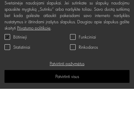
Svetainėje naudojami slapukai. Jei sutinkate su slapukų naudojimu
Nemokamas grąžinimas
spauskite mygtuką „Sutinku“ arba naršykite toliau. Savo duotą sutikimą
bet kada galėsite atšaukti pakeisdami savo interneto naršyklės
Prekių kokybės garantija
nustatymus ir ištrindami įrašytus slapukus. Daugiau apie slapukus galite
Dovanų kupono naudojimo taisyklės
skaityti
Privatumo politikoje
.
Būtinieji
Funkciniai
Servisas
Statistiniai
Rinkodaros
Privatumo politika
Dovanų kuponas
Patvirtinti pažymėtus
D.U.K.
Patvirtinti visus
Žinių erdvė
Svetainės žemėlapis
d.one salonų adresai
P. Lukšio g. 23, Vilnius
PLC Mega, Kaunas
El. paštas:
hello@d-one.lt
Islandijos pl. 32