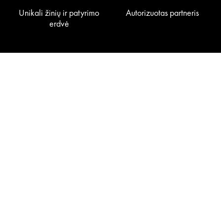
Unikali žinių ir patyrimo
Autorizuotas partneris
erdvė