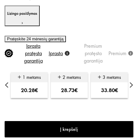
Lizingo pasiūlymas
›
Pratęskite 24 mėnesių garantiją
Įprasta
Premium
pratęsta
Įprasta
pratęsta
Premium
garantija
garantija
s
1 metams
2 metams
3 metams
20.28€
28.73€
33.80€