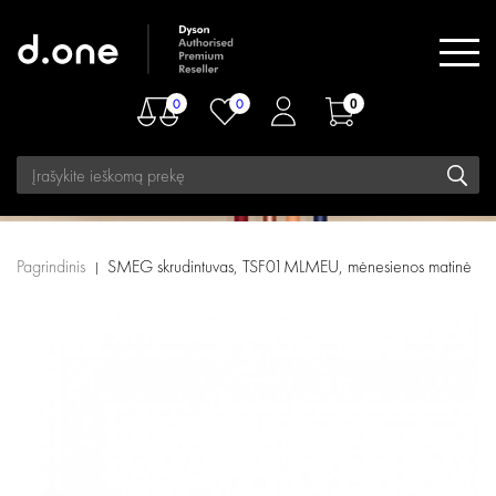
0
0
0
Pagrindinis
SMEG skrudintuvas, TSF01MLMEU, mėnesienos matinė