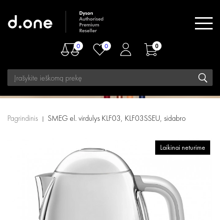
0
0
0
Pagrindinis
SMEG el. virdulys KLF03, KLF03SSEU, sidabro
Laikinai neturime