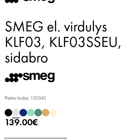
SMEG el. virdulys
KLF03, KLF03SSEU,
sidabro
Prekės kodas: 150343
139.00€