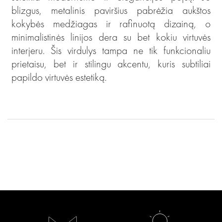
blizgus, metalinis paviršius pabrėžia aukštos
kokybės medžiagas ir rafinuotą dizainą, o
minimalistinės linijos dera su bet kokiu virtuvės
interjeru. Šis virdulys tampa ne tik funkcionaliu
prietaisu, bet ir stilingu akcentu, kuris subtiliai
papildo virtuvės estetiką.