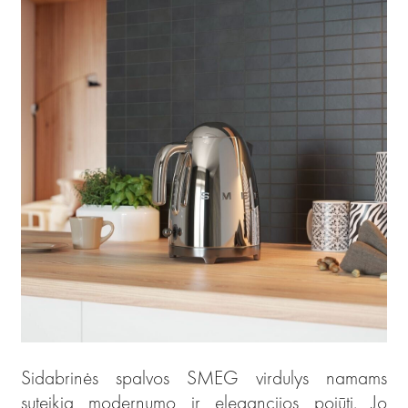
Sidabrinės spalvos SMEG virdulys namams
suteikia modernumo ir elegancijos pojūtį. Jo