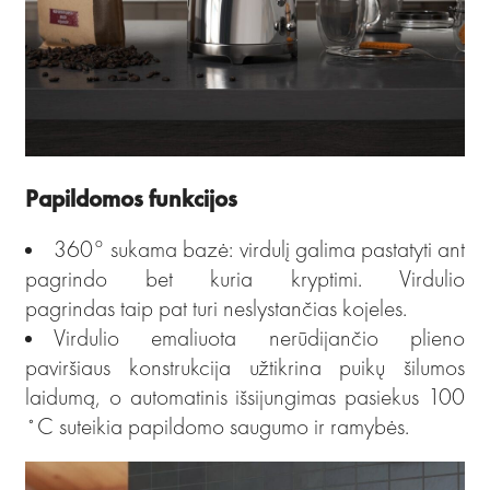
Papildomos funkcijos
360° sukama bazė: virdulį galima pastatyti ant
pagrindo bet kuria kryptimi. Virdulio
pagrindas taip pat turi neslystančias kojeles.
Virdulio emaliuota nerūdijančio plieno
paviršiaus konstrukcija užtikrina puikų šilumos
laidumą, o automatinis išsijungimas pasiekus 100
˚C suteikia papildomo saugumo ir ramybės.