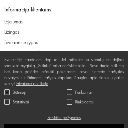
Informacija klientams
Lojalumas
Lizingas
Svetainės sąlygos
Pristatymas, apmokėjimas
Svetainėje naudojami slapukai. Jei sutinkate su slapukų naudojimu
Nemokamas grąžinimas
spauskite mygtuką „Sutinku“ arba naršykite toliau. Savo duotą sutikimą
bet kada galėsite atšaukti pakeisdami savo interneto naršyklės
Prekių kokybės garantija
nustatymus ir ištrindami įrašytus slapukus. Daugiau apie slapukus galite
Dovanų kupono naudojimo taisyklės
skaityti
Privatumo politikoje
.
Būtinieji
Funkciniai
Servisas
Statistiniai
Rinkodaros
Privatumo politika
Dovanų kuponas
Patvirtinti pažymėtus
D.U.K.