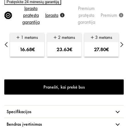
Pratęskite 24 mėnesių garantiją
Įprasta
Premium
pratęsta
Įprasta
pratęsta
Premium
garantija
garantija
s
1 metams
2 metams
3 metams
16.68€
23.63€
27.80€
Pranešti, kai prekė bus
Specifikacijos
Bendras įvertinimas