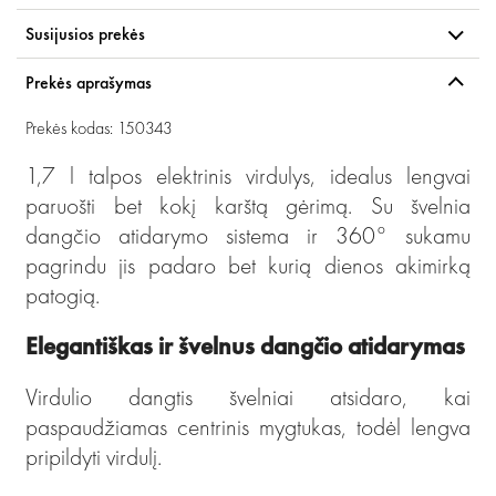
Susijusios prekės
Prekės aprašymas
Prekės kodas: 150343
1,7 l talpos elektrinis virdulys, idealus lengvai
paruošti bet kokį karštą gėrimą. Su švelnia
dangčio atidarymo sistema ir 360° sukamu
pagrindu jis padaro bet kurią dienos akimirką
patogią.
Elegantiškas ir švelnus dangčio atidarymas
Virdulio dangtis švelniai atsidaro, kai
paspaudžiamas centrinis mygtukas, todėl lengva
pripildyti virdulį.