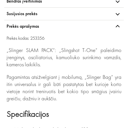
Bendras įvertinimas
Susijusios prekės
Prekės aprašymas
Prekės kodas: 253356
„Slinger SLAM PACK“: „Slingshot T-One“ paleidimo
įrenginys, osciliatorius, kamuoliuko surinkimo vamzdis,
kameros laikiklis.
Pagamintas atsižvelgiant į mobilumą, „Slinger Bag“ yra
itin universalus ir gali būti pastatytas bet kurioje korto
vietoje norint treniruotis bet kokio tipo smūgius įvairiu
greičiu, dažniu ir aukščiu.
Specifikacijos