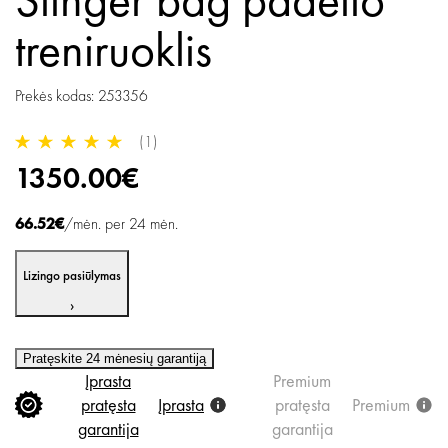
treniruoklis
Prekės kodas: 253356
(1)
1350.00€
66.52€
/mėn. per 24 mėn.
Lizingo pasiūlymas
›
Pratęskite 24 mėnesių garantiją
Įprasta
Premium
pratęsta
Įprasta
pratęsta
Premium
garantija
garantija