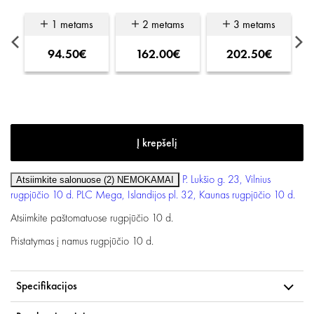
s
1 metams
2 metams
3 metams
94.50€
162.00€
202.50€
P. Lukšio g. 23, Vilnius
Atsiimkite salonuose (2)
NEMOKAMAI
rugpjūčio 10 d.
PLC Mega, Islandijos pl. 32, Kaunas
rugpjūčio 10 d.
Atsiimkite paštomatuose
rugpjūčio 10 d.
Pristatymas į namus
rugpjūčio 10 d.
Specifikacijos