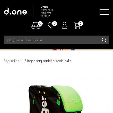
0
0
0
Pagrindinis
Slinger bag padelio treniruoklis