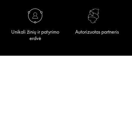
Unikali žinių ir patyrimo
Autorizuotas partneris
erdvė