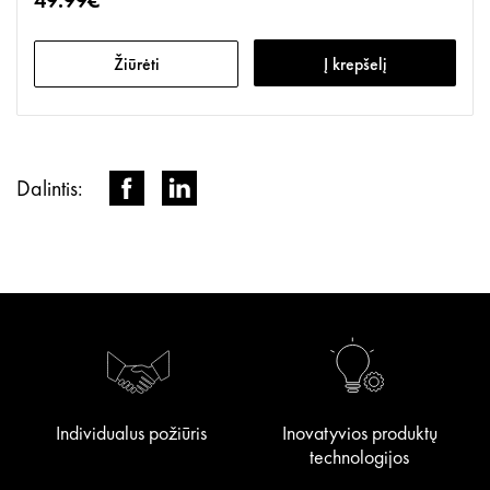
49.99€
Žiūrėti
Į krepšelį
Dalintis:
Individualus požiūris
Inovatyvios produktų
technologijos