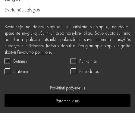
Svetainės sąlygos
Pristatymas, apmokėjimas
Svetainėje naudojami slapukai. Jei sutinkate su slapukų naudojimu
Nemokamas grąžinimas
spauskite mygtuką „Sutinku“ arba naršykite toliau. Savo duotą sutikimą
bet kada galėsite atšaukti pakeisdami savo interneto naršyklės
Prekių kokybės garantija
nustatymus ir ištrindami įrašytus slapukus. Daugiau apie slapukus galite
skaityti
Privatumo politikoje
.
Dovanų kupono naudojimo taisyklės
Būtinieji
Funkciniai
Servisas
Statistiniai
Rinkodaros
Privatumo politika
Dovanų kuponas
Patvirtinti pažymėtus
D.U.K.
Patvirtinti visus
Žinių erdvė
Svetainės žemėlapis