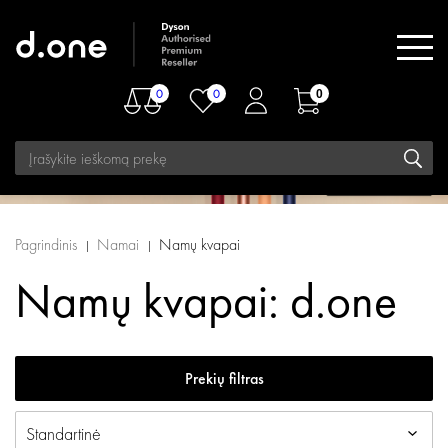
0
0
0
Pagrindinis
Namai
Namų kvapai
Namų kvapai: d.one
Prekių filtras