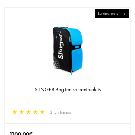
Laikinai neturime
SLINGER Bag teniso treniruoklis
3 įvertinimai
1100.00€