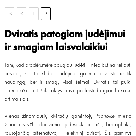
|<
<
1
2
Dviratis patogiam judėjimui
ir smagiam laisvalaikiui
Tam, kad pradėtumėte daugiau judėti – nėra būtina keliauti
tiesiai į sporto klubą. Judėjimą galima paversti ne tik
naudingą, bet ir smagų visai šeimai. Dviratis tai puiki
priemonė norint išlikti aktyviems ir praleisti daugiau laiko su
artimaisiais.
Vienas žinomiausių dviračių gamintojų
Honbike
miesto
žmonėms siūlo dar vieną judesį skatinančią bei aplinką
tausojančią alternatyvą – elektrinį dviratį. Šis gaminys