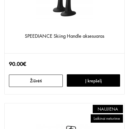
SPEEDIANCE Skiing Handle aksesuaras
90.00€
Žiūrėti
Į krepšelį
NAUJIENA
Laikinai neturime