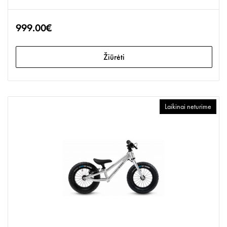
999.00€
Žiūrėti
Laikinai neturime