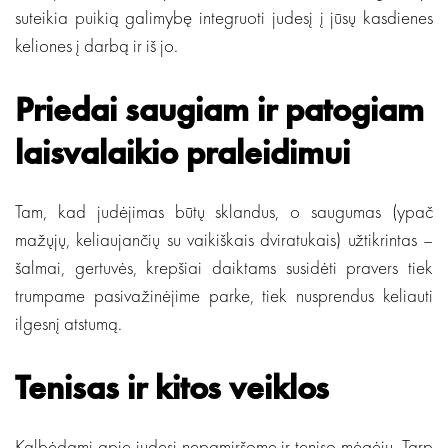
suteikia puikią galimybę integruoti judesį į jūsų kasdienes
keliones į darbą ir iš jo.
Priedai saugiam ir patogiam
laisvalaikio praleidimui
Tam, kad judėjimas būtų sklandus, o saugumas (ypač
mažųjų, keliaujančių su vaikiškais dviratukais) užtikrintas –
šalmai, gertuvės, krepšiai daiktams susidėti pravers tiek
trumpame pasivažinėjime parke, tiek nusprendus keliauti
ilgesnį atstumą.
Tenisas ir kitos veiklos
Kalbėdami apie judesį nepamiršome ir teniso mėgėjų. Tarp