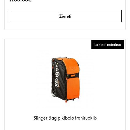
Žiūrėti
Laikinai neturime
Slinger Bag piklbolo treniruoklis