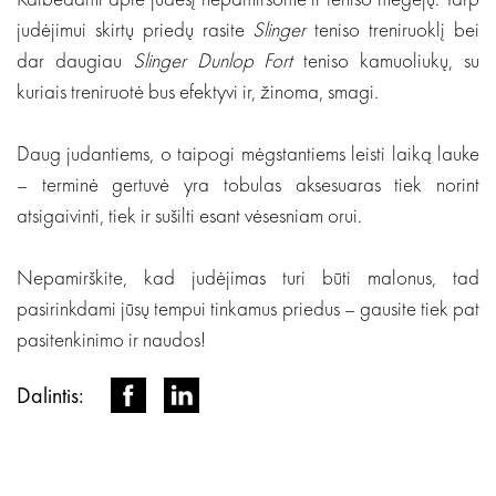
judėjimui skirtų priedų rasite
Slinger
teniso treniruoklį bei
dar daugiau
Slinger
Dunlop Fort
teniso kamuoliukų, su
kuriais treniruotė bus efektyvi ir, žinoma, smagi.
Daug judantiems, o taipogi mėgstantiems leisti laiką lauke
– terminė gertuvė yra tobulas aksesuaras tiek norint
atsigaivinti, tiek ir sušilti esant vėsesniam orui.
Nepamirškite, kad judėjimas turi būti malonus, tad
pasirinkdami jūsų tempui tinkamus priedus – gausite tiek pat
pasitenkinimo ir naudos!
Dalintis: