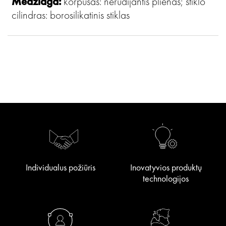
Medžiaga:
korpusas: nerūdijantis plienas; stiklo
cilindras: borosilikatinis stiklas
Individualus požiūris
Inovatyvios produktų
technologijos