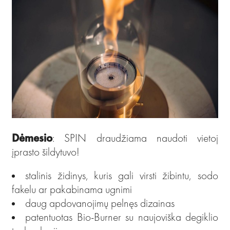
Dėmesio
: SPIN draudžiama naudoti vietoj
įprasto šildytuvo!
stalinis židinys, kuris gali virsti žibintu, sodo
fakelu ar pakabinama ugnimi
daug apdovanojimų pelnęs dizainas
patentuotas Bio-Burner su naujoviška degiklio