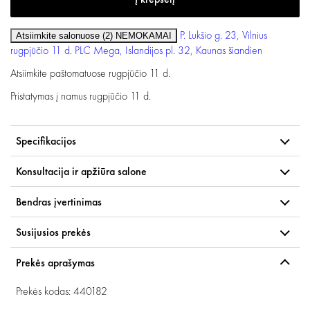
P. Lukšio g. 23, Vilnius
Atsiimkite salonuose (2)
NEMOKAMAI
rugpjūčio 11 d.
PLC Mega, Islandijos pl. 32, Kaunas
šiandien
Atsiimkite paštomatuose
rugpjūčio 11 d.
Pristatymas į namus
rugpjūčio 11 d.
Specifikacijos
Konsultacija ir apžiūra salone
Bendras įvertinimas
Susijusios prekės
Prekės aprašymas
Prekės kodas: 440182