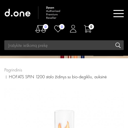
0
0
0
Pagrindinis
HOFATS SPIN 1200 stalo židinys su bio-degikliu, auksinė