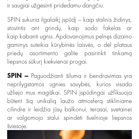
ir saugiai užgesinti pridedamu dangčiu.
SPIN sukuria ilgalaikį įspūdį – kaip stalinis židinys,
stovintis ant grindų, kaip sodo fakelas ar
kaip kabanti ugnis. Apdovanojimus pelnęs dizaino
gaminys suteikia kūrybinės laisvės, o dėl plataus
priedų asortimento galite pasirinkti tinkamą
liepsnos sūkurį kiekvienai progai.
SPIN –
Paguodžianti šiluma ir bendravimas yra
neprilygstamos ugnies savybės, kurios visada
užliejo mus magiškai. SPIN įspūdingai užfiksuoja
būtent šią unikalią laužo atmosferą stikliniame
cilindre ir leidžia jūsų balkonui, terasai, svetainei
ar valgomojo stalui spindėti švelnioje liepsnos
šviesoje.