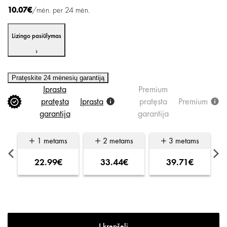
10.07€
/mėn. per 24 mėn.
Lizingo pasiūlymas
›
Pratęskite 24 mėnesių garantiją
Įprasta
Premium
pratęsta
Įprasta
pratęsta
Premium
garantija
garantija
s
1 metams
2 metams
3 metams
22.99€
33.44€
39.71€