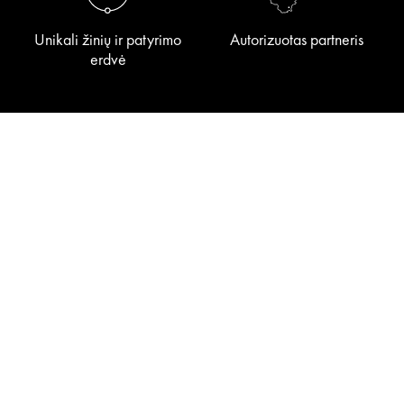
Unikali žinių ir patyrimo
Autorizuotas partneris
erdvė