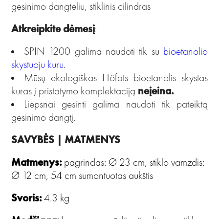
gesinimo dangteliu, stiklinis cilindras
Atkreipkite dėmesį
:
SPIN 1200 galima naudoti tik su
bioetanolio
skystuoju kuru
.
Mūsų ekologiškas Höfats bioetanolis skystas
kuras į pristatymo komplektaciją
neįeina.
Liepsnai gesinti galima naudoti tik pateiktą
gesinimo dangtį.
SAVYBĖS | MATMENYS
Matmenys:
pagrindas: Ø 23 cm, stiklo vamzdis:
Ø 12 cm, 54 cm sumontuotas aukštis
Svoris:
4.3 kg