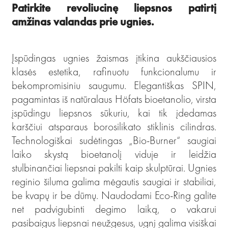
Patirkite revoliucinę liepsnos patirtį
amžinas valandas prie ugnies.
Įspūdingas ugnies žaismas įtikina aukščiausios
klasės estetika, rafinuotu funkcionalumu ir
bekompromisiniu saugumu. Elegantiškas SPIN,
pagamintas iš natūralaus Höfats bioetanolio, virsta
įspūdingu liepsnos sūkuriu, kai tik įdedamas
karščiui atsparaus borosilikato stiklinis cilindras.
Technologiškai sudėtingas „Bio-Burner“ saugiai
laiko skystą bioetanolį viduje ir leidžia
stulbinančiai liepsnai pakilti kaip skulptūrai. Ugnies
reginio šiluma galima mėgautis saugiai ir stabiliai,
be kvapų ir be dūmų. Naudodami Eco-Ring galite
net padvigubinti degimo laiką, o vakarui
pasibaigus liepsnai neužgesus, ugnį galima visiškai