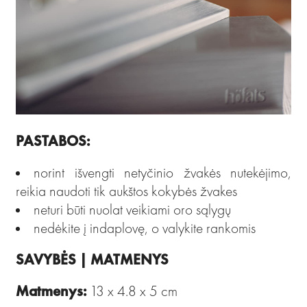
PASTABOS:
norint išvengti netyčinio žvakės nutekėjimo,
reikia naudoti tik aukštos kokybės žvakes
neturi būti nuolat veikiami oro sąlygų
nedėkite į indaplovę, o valykite rankomis
SAVYBĖS | MATMENYS
Matmenys:
13 x 4.8 x 5 cm