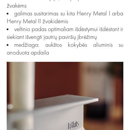
žvakėms
galimas susitarimas su kita Henry Metal I arba
Henry Metal II žvakidėmis
veltinio padas optimaliam išdėstymui išdėstant ir
siekiant išvengti jautrių paviršių įbrėžimų
medžiaga: aukštos kokybės aliuminis su
anoduota apdaila