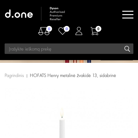
0
0
0
Pagrindinis
HOFATS Henry metalinė žvakidė 13, sidabrinė