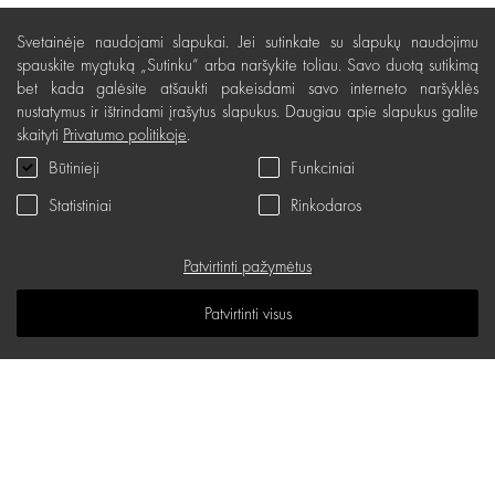
Pristatymas, apmokėjimas
Svetainėje naudojami slapukai. Jei sutinkate su slapukų naudojimu
Nemokamas grąžinimas
spauskite mygtuką „Sutinku“ arba naršykite toliau. Savo duotą sutikimą
bet kada galėsite atšaukti pakeisdami savo interneto naršyklės
Prekių kokybės garantija
nustatymus ir ištrindami įrašytus slapukus. Daugiau apie slapukus galite
skaityti
Privatumo politikoje
.
Dovanų kupono naudojimo taisyklės
Būtinieji
Funkciniai
Servisas
Statistiniai
Rinkodaros
Privatumo politika
Dovanų kuponas
Patvirtinti pažymėtus
D.U.K.
Patvirtinti visus
Žinių erdvė
Svetainės žemėlapis
d.one salonų adresai