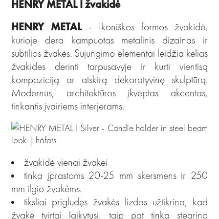
HENRY METAL I
žvakidė
HENRY METAL
- Ikoniškos formos žvakidė,
kurioje dera kampuotas metalinis dizainas ir
subtilios žvakės. Sujungimo elementai leidžia kelias
žvakides derinti tarpusavyje ir kurti vientisą
kompoziciją ar atskirą dekoratyvinę skulptūrą.
Modernus, architektūros įkvėptas akcentas,
tinkantis įvairiems interjerams.
žvakidė vienai žvakei
tinka įprastoms 20-25 mm skersmens ir 250
mm ilgio žvakėms.
tiksliai prigludęs žvakės lizdas užtikrina, kad
žvakė tvirtai laikytųsi, taip pat tinka stearino