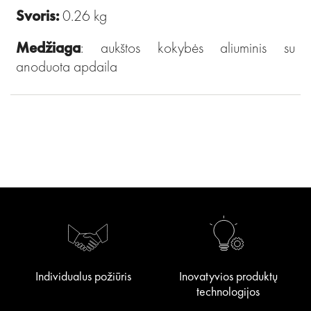
Svoris:
0.26 kg
Medžiaga
: aukštos kokybės aliuminis su
anoduota apdaila
Individualus požiūris
Inovatyvios produktų
technologijos