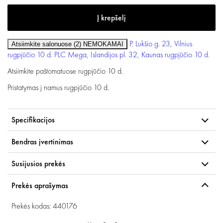
P. Lukšio g. 23, Vilnius
Atsiimkite salonuose (2)
NEMOKAMAI
rugpjūčio 10 d.
PLC Mega, Islandijos pl. 32, Kaunas
rugpjūčio 10 d.
Atsiimkite paštomatuose
rugpjūčio 10 d.
Pristatymas į namus
rugpjūčio 10 d.
Specifikacijos
Bendras įvertinimas
Susijusios prekės
Prekės aprašymas
Prekės kodas: 440176