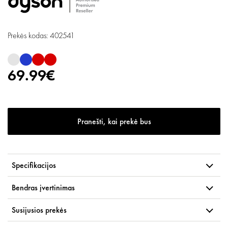
Prekės kodas: 402541
69.99€
Pranešti, kai prekė bus
Specifikacijos
Bendras įvertinimas
Susijusios prekės