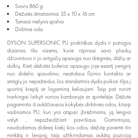
Svoris 860 g
Dėžutės išmatavimai 35 x 10 x 16 cm
Tamsiai mėlyna spalva
Dirbtinė oda
DYSON SUPERSONIC PU praktiškas dydis ir patogus
dizainas tiks visiems, kurie rūpinasi savo plaukų
džiovintuvo ir jo antgalių apsauga nuo drėgmės, dūžių ar
dulkių. Kieti dėžutės buferiai apsaugo joje esantį įrenginį
nuo didelio spaudimo, neatidaus fizinio kontakto ar
smūgių jo nepažeidus. Jos standartinis dydis puikiai tilps į
sportinį krepšį ar lagaminą keliaujant. Taip pat norint
tvarkingai laikyti vonios kambaryje ar spintelėje. Dėžutė
pagaminta iš aukščiausios kokybės dirbtinės odos, kitaip
vadinamos PU, kuri yra atspari įbrėžimams, ją lengva
valyti , nepažeidžiant paviršiaus. Gamintojas,
naudodamas didesnį kiekį šios odos, dėžutę pavertė itin
minkštą ir lengvą, taip užtikrindamas aukštą poziciją