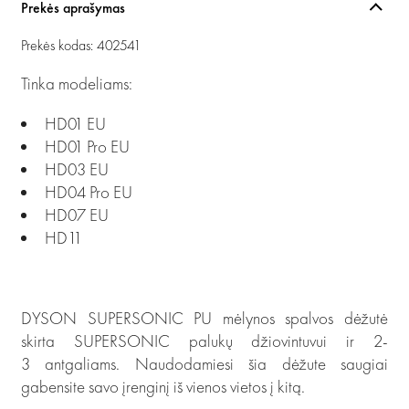
Prekės aprašymas
Prekės kodas: 402541
Tinka modeliams:
HD01 EU
HD01 Pro EU
HD03 EU
HD04 Pro EU
HD07 EU
HD11
DYSON SUPERSONIC PU mėlynos spalvos dėžutė
skirta SUPERSONIC palukų džiovintuvui ir 2-
3 antgaliams. Naudodamiesi šia dėžute saugiai
gabensite savo įrenginį iš vienos vietos į kitą.