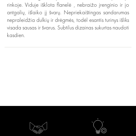
rinkoje. Viduje išklota flanelė , nebraižo įrenginio ir jo
antgalių, išlaiko jį švarų. Nepriekaištingas sandarumas
nepraleidžia dulkių ir drėgmės, todėl esantis turinys išliks
visada sausas ir švarus. Subtilus dizainas sukurtas naudoti
kasdien.