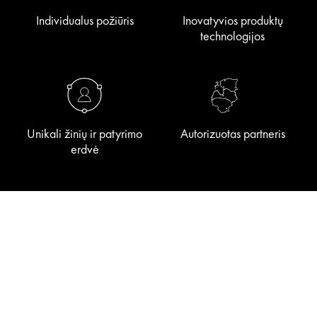
Individualus požiūris
Inovatyvios produktų
technologijos
Unikali žinių ir patyrimo
Autorizuotas partneris
erdvė