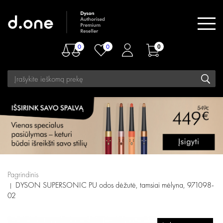
0
0
0
Pagrindinis
DYSON SUPERSONIC PU odos dėžutė, tamsiai mėlyna, 971098-
02