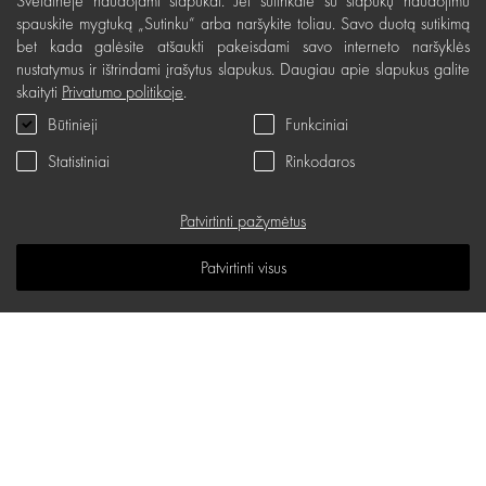
Svetainėje naudojami slapukai. Jei sutinkate su slapukų naudojimu
Lizingas
spauskite mygtuką „Sutinku“ arba naršykite toliau. Savo duotą sutikimą
bet kada galėsite atšaukti pakeisdami savo interneto naršyklės
Svetainės sąlygos
nustatymus ir ištrindami įrašytus slapukus. Daugiau apie slapukus galite
skaityti
Privatumo politikoje
.
Pristatymas, apmokėjimas
Būtinieji
Funkciniai
Nemokamas grąžinimas
Statistiniai
Rinkodaros
Prekių kokybės garantija
Dovanų kupono naudojimo taisyklės
Patvirtinti pažymėtus
Servisas
Patvirtinti visus
Privatumo politika
Dovanų kuponas
D.U.K.
Žinių erdvė
Svetainės žemėlapis