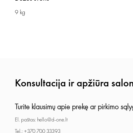
9 kg
Konsultacija ir apžiūra salo
Turite klausimų apie prekę ar pirkimo sąl
El. paštas: hello@d-one.lt
Tel.: +370 700 33393