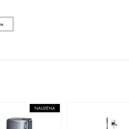
os.
NAUJIENA