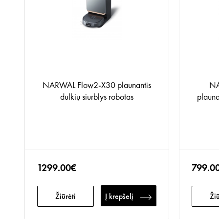
NARWAL Flow2-X30 plaunantis
NA
dulkių siurblys robotas
plauna
1299.00€
799.0
Žiūrėti
Į krepšelį
Žiū