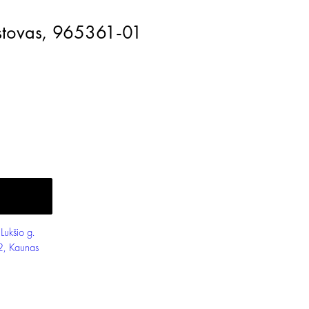
stovas, 965361-01
 Lukšio g.
2, Kaunas