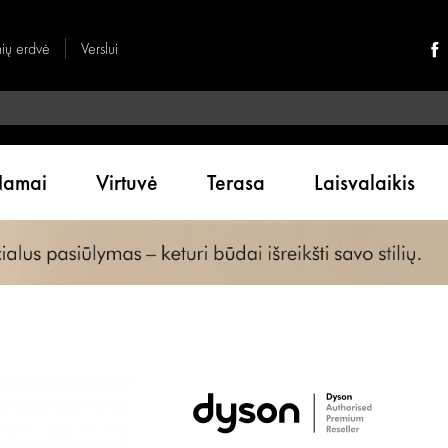
nių erdvė
Verslui
amai
Virtuvė
Terasa
Laisvalaikis