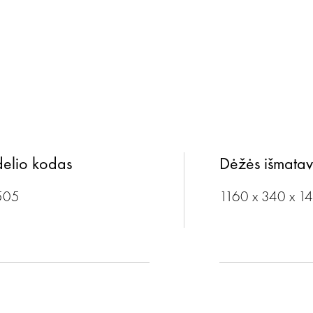
elio kodas
Dėžės išmatav
505
1160 x 340 x 1