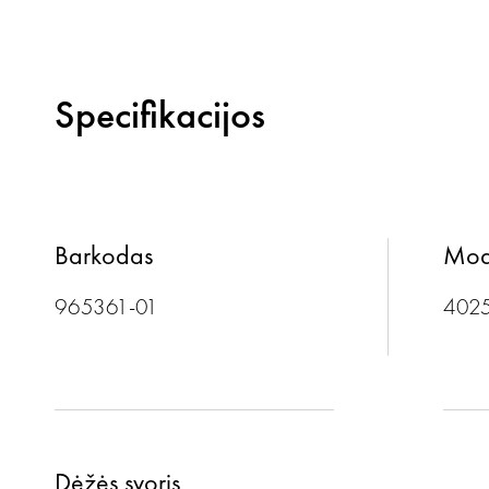
Specifikacijos
Barkodas
Mod
965361-01
402
Dėžės svoris