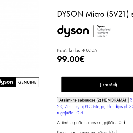
DYSON Micro (SV21) 
Prekės kodas: 402505
99.00€
P.
Atsiimkite salonuose (2)
NEMOKAMAI
23, Vilnius
rytoj
PLC Mega, Islandijos pl. 3
rugpjūčio 10 d.
Atsiimkite paštomatuose
rugpjūčio 10 d.
Pristatymas į namus
rugpjūčio 10 d.