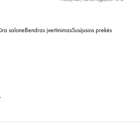
iūra salone
Bendras įvertinimas
Susijusios prekės
.