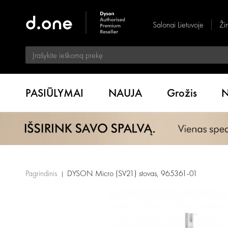
Salonai Lietuvoje
Ži
PASIŪLYMAI
NAUJA
Grožis
N
Pagrindinis
DYSON Micro (SV21) stovas, 965361-01