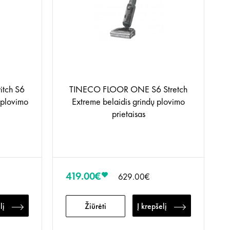
tch S6
TINECO FLOOR ONE S6 Stretch
ų plovimo
Extreme belaidis grindų plovimo
prietaisas
419.00€
629.00€
lį
Žiūrėti
Į krepšelį