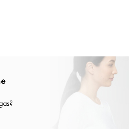
ne
ygas?