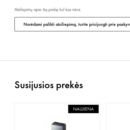
Atsiliepimų apie šią prekę kol kas nėra.
Norėdami palikti atsiliepimą, turite prisijungti prie paskyr
Susijusios prekės
NAUJIENA