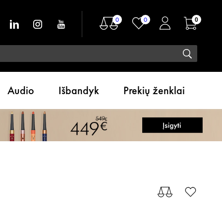
0
0
0
Audio
Išbandyk
Prekių ženklai