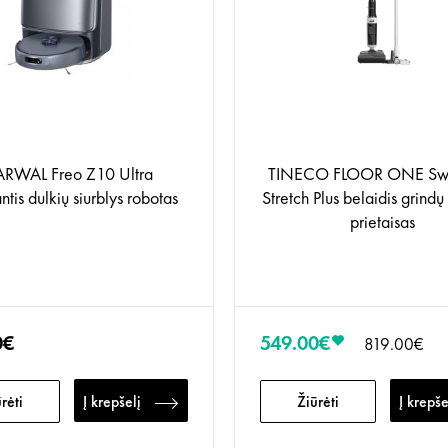
RWAL Freo Z10 Ultra
TINECO FLOOR ONE Swi
ntis dulkių siurblys robotas
Stretch Plus belaidis grind
prietaisas
0€
549.00€
819.00€
rėti
Į krepšelį
Žiūrėti
Į krepše