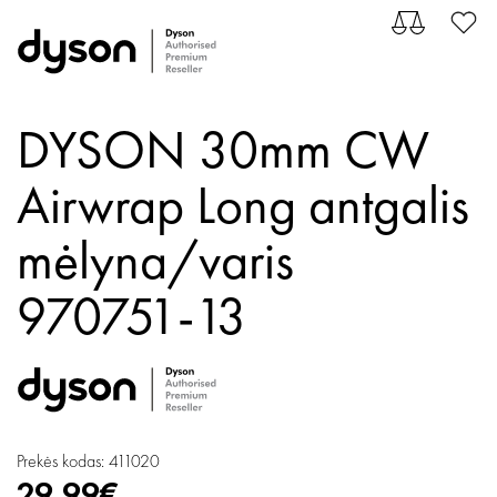
DYSON 30mm CW
Airwrap Long antgalis
mėlyna/varis
970751-13
Prekės kodas: 411020
29.99€