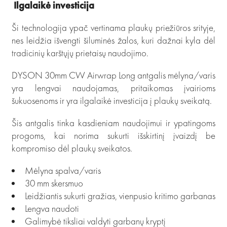
Ilgalaikė investicija
Ši technologija ypač vertinama plaukų priežiūros srityje,
nes leidžia išvengti šiluminės žalos, kuri dažnai kyla dėl
tradicinių karštųjų prietaisų naudojimo.
DYSON 30mm CW Airwrap Long antgalis mėlyna/varis
yra lengvai naudojamas, pritaikomas įvairioms
šukuosenoms ir yra ilgalaikė investicija į plaukų sveikatą.
Šis antgalis tinka kasdieniam naudojimui ir ypatingoms
progoms, kai norima sukurti išskirtinį įvaizdį be
kompromiso dėl plaukų sveikatos.
Mėlyna spalva/varis
30 mm skersmuo
Leidžiantis sukurti gražias, vienpusio kritimo garbanas
Lengva naudoti
Galimybė tiksliai valdyti garbanų kryptį