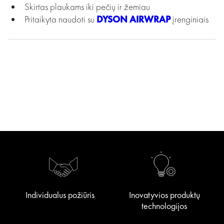
Skirtas plaukams iki pečių ir žemiau
Pritaikyta naudoti su
DYSON AIRWRAP
įrenginiais
Individualus požiūris
Inovatyvios produktų
technologijos