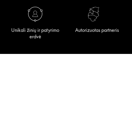
Unikali žinių ir patyrimo
Autorizuotas partneris
erdvė