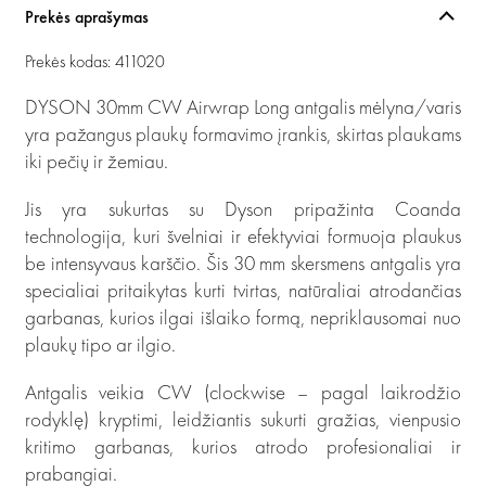
Prekės aprašymas
Prekės kodas: 411020
DYSON 30mm CW Airwrap Long antgalis mėlyna/varis
yra pažangus plaukų formavimo įrankis, skirtas plaukams
iki pečių ir žemiau.
Jis yra sukurtas su Dyson pripažinta Coanda
technologija, kuri švelniai ir efektyviai formuoja plaukus
be intensyvaus karščio. Šis 30 mm skersmens antgalis yra
specialiai pritaikytas kurti tvirtas, natūraliai atrodančias
garbanas, kurios ilgai išlaiko formą, nepriklausomai nuo
plaukų tipo ar ilgio.
Antgalis veikia CW (clockwise – pagal laikrodžio
rodyklę) kryptimi, leidžiantis sukurti gražias, vienpusio
kritimo garbanas, kurios atrodo profesionaliai ir
prabangiai.