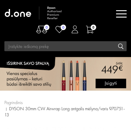
0
0
0
Pagrindinis
DYSON 30mm CW Airwrap Long antgalis mėlyna/varis 970751-
13