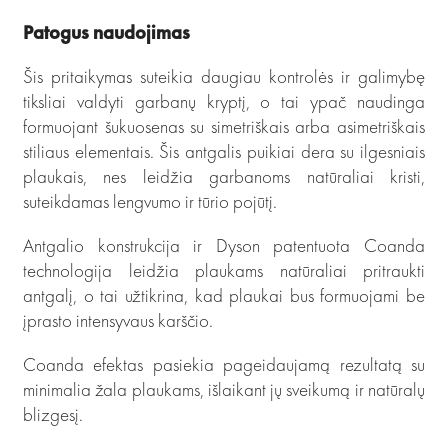
Patogus naudojimas
Šis pritaikymas suteikia daugiau kontrolės ir galimybę
tiksliai valdyti garbanų kryptį, o tai ypač naudinga
formuojant šukuosenas su simetriškais arba asimetriškais
stiliaus elementais. Šis antgalis puikiai dera su ilgesniais
plaukais, nes leidžia garbanoms natūraliai kristi,
suteikdamas lengvumo ir tūrio pojūtį.
Antgalio konstrukcija ir Dyson patentuota Coanda
technologija leidžia plaukams natūraliai pritraukti
antgalį, o tai užtikrina, kad plaukai bus formuojami be
įprasto intensyvaus karščio.
Coanda efektas pasiekia pageidaujamą rezultatą su
minimalia žala plaukams, išlaikant jų sveikumą ir natūralų
blizgesį.