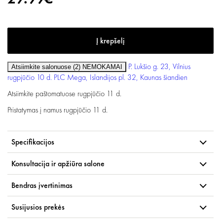
P. Lukšio g. 23, Vilnius
Atsiimkite salonuose (2)
NEMOKAMAI
rugpjūčio 10 d.
PLC Mega, Islandijos pl. 32, Kaunas
šiandien
Atsiimkite paštomatuose
rugpjūčio 11 d.
Pristatymas į namus
rugpjūčio 11 d.
Specifikacijos
Konsultacija ir apžiūra salone
Bendras įvertinimas
Susijusios prekės