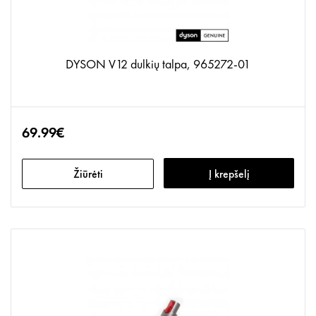
DYSON V12 dulkių talpa, 965272-01
69.99€
Žiūrėti
Į krepšelį