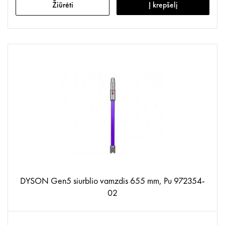
Žiūrėti
Į krepšelį
DYSON Gen5 siurblio vamzdis 655 mm, Pu 972354-
02