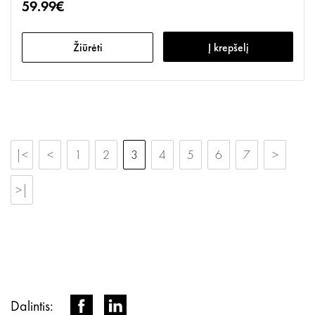
59.99€
Žiūrėti
Į krepšelį
|<
<
1
2
3
4
5
6
7
>
>|
Dalintis: