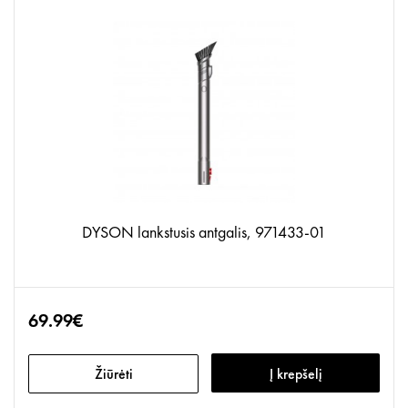
DYSON lankstusis antgalis, 971433-01
69.99€
Žiūrėti
Į krepšelį