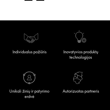
Individualus požiūris
Inovatyvios produktų
technologijos
Unikali žinių ir patyrimo
Autorizuotas partneris
erdvė