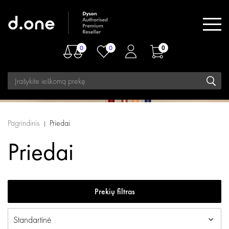
0
0
0
Pagrindinis
Priedai
Priedai
Prekių filtras