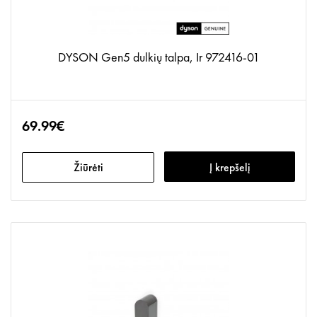
DYSON Gen5 dulkių talpa, Ir 972416-01
69.99€
Žiūrėti
Į krepšelį