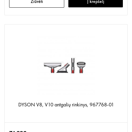
Žiūrėti
Į krepšelį
DYSON V8, V10 antgalių rinkinys, 967768-01