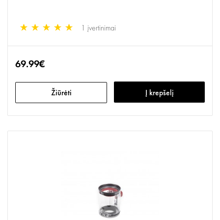
1 įvertinimai
69.99€
Žiūrėti
Į krepšelį