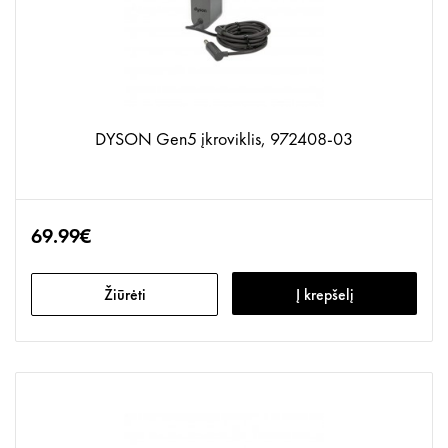
DYSON Gen5 įkroviklis, 972408-03
69.99€
Žiūrėti
Į krepšelį