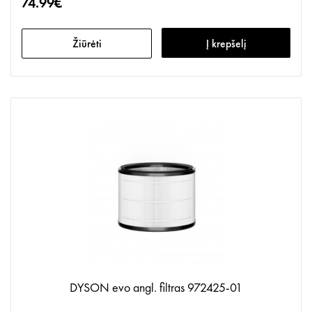
74.99€
Žiūrėti
Į krepšelį
DYSON evo angl. filtras 972425-01