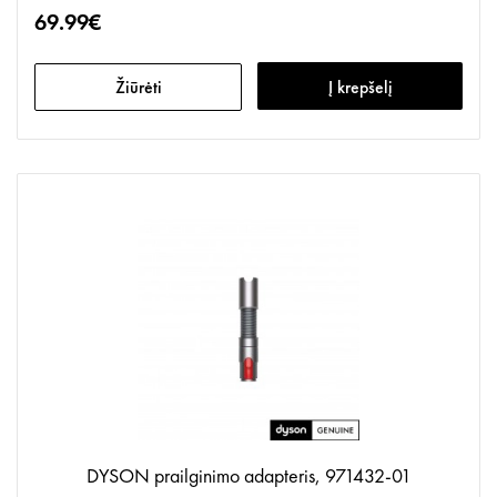
69.99€
Žiūrėti
Į krepšelį
DYSON prailginimo adapteris, 971432-01