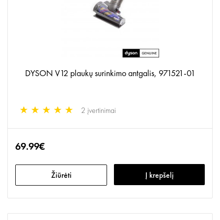
DYSON V12 plaukų surinkimo antgalis, 971521-01
2 įvertinimai
69.99€
Žiūrėti
Į krepšelį