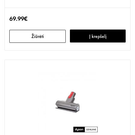
69.99€
Žiūrėti
Į krepšelį